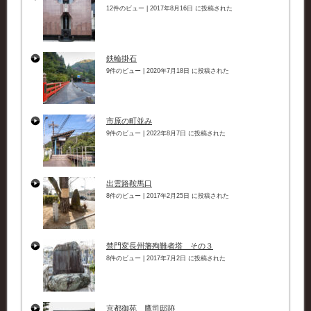
12件のビュー
|
2017年8月16日 に投稿された
鉄輪掛石
9件のビュー
|
2020年7月18日 に投稿された
市原の町並み
9件のビュー
|
2022年8月7日 に投稿された
出雲路鞍馬口
8件のビュー
|
2017年2月25日 に投稿された
禁門変長州藩殉難者塔 その３
8件のビュー
|
2017年7月2日 に投稿された
京都御苑 鷹司邸跡