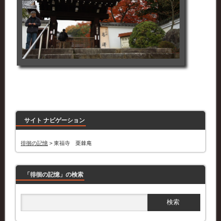
サイト ナビゲーション
徘徊の記憶
>
東福寺 栗棘庵
「徘徊の記憶」の検索