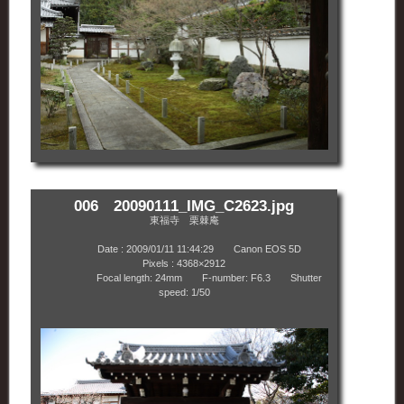
006 20090111_IMG_C2623.jpg
東福寺 栗棘庵
Date : 2009/01/11 11:44:29 Canon EOS 5D
Pixels : 4368×2912
Focal length: 24mm F-number: F6.3 Shutter
speed: 1/50