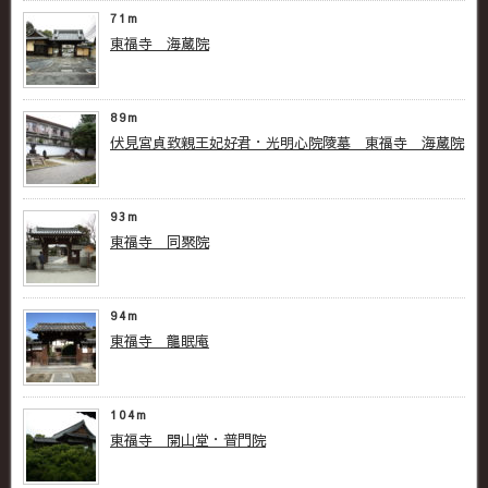
71m
東福寺 海蔵院
89m
伏見宮貞致親王妃好君・光明心院陵墓 東福寺 海蔵院
93m
東福寺 同聚院
94m
東福寺 龍眠庵
104m
東福寺 開山堂・普門院