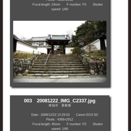
Focal length: 24mm F-number: F5 Shutter
speed: 1/60
003 20081222_IMG_C2337.jpg
東福寺 栗棘庵
Date : 2008/12/22 13:29:03 Canon EOS 5D
Pixels : 4368×2912
Focal length: 45mm F-number: F5 Shutter
speed: 1/80