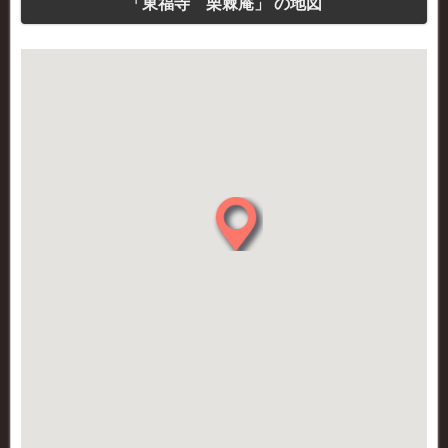
「東福寺 栗棘庵」 の地図