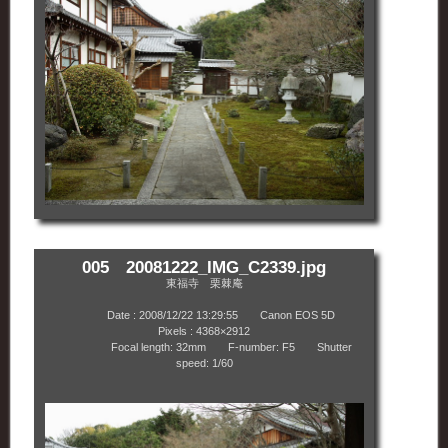
005 20081222_IMG_C2339.jpg
東福寺 栗棘庵
Date : 2008/12/22 13:29:55 Canon EOS 5D
Pixels : 4368×2912
Focal length: 32mm F-number: F5 Shutter
speed: 1/60