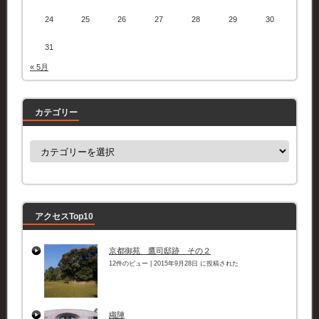
24
25
26
27
28
29
30
31
« 5月
カテゴリー
カ
テ
ゴ
リ
ー
アクセスTop10
京都御苑 鷹司邸跡 その２
12件のビュー
|
2015年9月28日 に投稿された
織陣