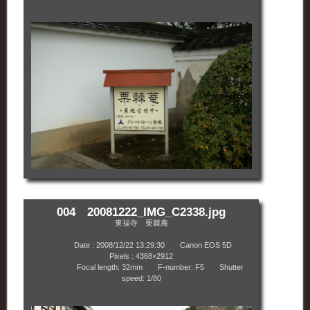
004 20081222_IMG_C2338.jpg
東福寺 栗棘庵
Date : 2008/12/22 13:29:30 Canon EOS 5D
Pixels : 4368×2912
Focal length: 32mm F-number: F5 Shutter
speed: 1/80