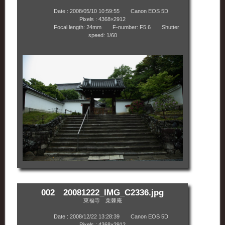
Date : 2008/05/10 10:59:55 Canon EOS 5D
Pixels : 4368×2912
Focal length: 24mm F-number: F5.6 Shutter
speed: 1/60
002 20081222_IMG_C2336.jpg
東福寺 栗棘庵
Date : 2008/12/22 13:28:39 Canon EOS 5D
Pixels : 4368×2912