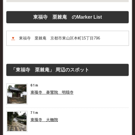
東福寺 栗棘庵 のMarker List
▼
東福寺 栗棘庵 京都市東山区本町15丁目796
「東福寺 栗棘庵」 周辺のスポット
61m
東福寺 善慧院 明暗寺
71m
東福寺 大機院