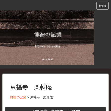
menu
東福寺 栗棘庵
徘徊の記憶
>
東福寺 栗棘庵