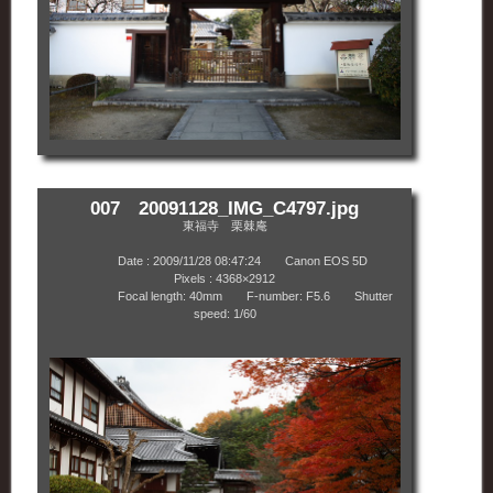
007 20091128_IMG_C4797.jpg
東福寺 栗棘庵
Date : 2009/11/28 08:47:24 Canon EOS 5D
Pixels : 4368×2912
Focal length: 40mm F-number: F5.6 Shutter
speed: 1/60