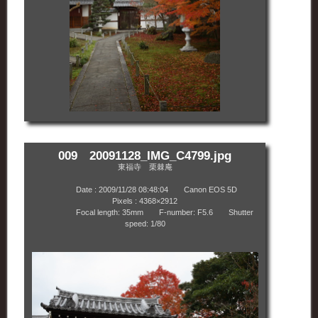
009 20091128_IMG_C4799.jpg
東福寺 栗棘庵
Date : 2009/11/28 08:48:04 Canon EOS 5D
Pixels : 4368×2912
Focal length: 35mm F-number: F5.6 Shutter
speed: 1/80