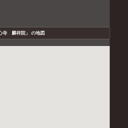
心寺 麟祥院」 の地図