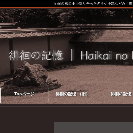
徘徊の旅の中で巡り合った名所や史跡などの「場
Topページ
徘徊の記憶 （旧）
徘徊の記憶