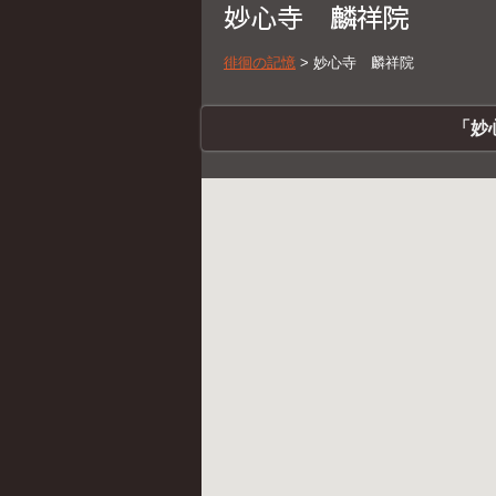
妙心寺 麟祥院
徘徊の記憶
>
妙心寺 麟祥院
「妙