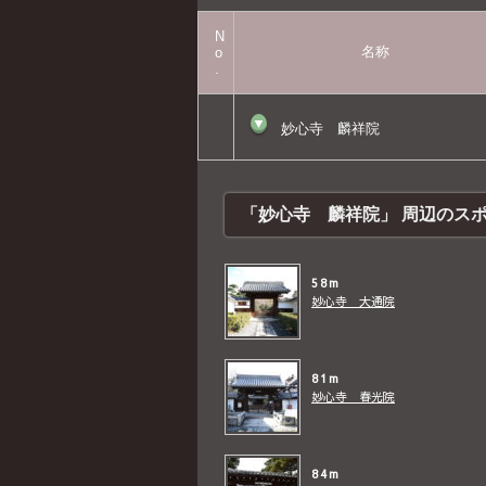
N
名称
o
.
▼
妙心寺 麟祥院
「妙心寺 麟祥院」 周辺のス
58m
妙心寺 大通院
81m
妙心寺 春光院
84m