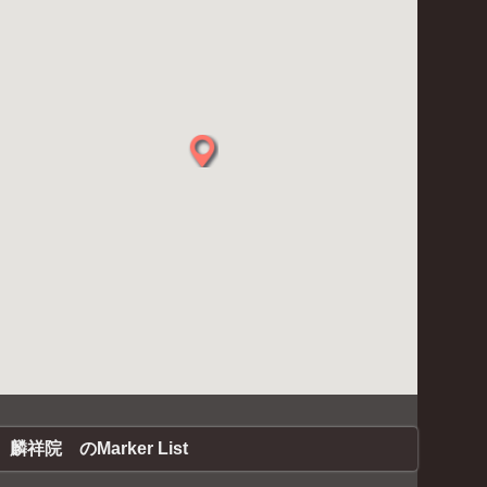
麟祥院 のMarker List