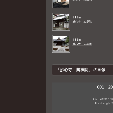
141m
妙心寺 如是院
149m
妙心寺 天球院
「妙心寺 麟祥院」 の画像
001 20
Date : 2009/01/12 13
Focal length: 24mm