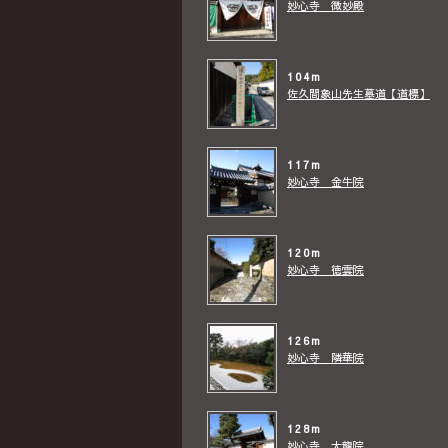
妙心寺 微妙殿
104m
佐久間象山先生墓道【道標】
117m
妙心寺 金牛院
120m
妙心寺 徳雲院
126m
妙心寺 隣華院
128m
妙心寺 大龍院