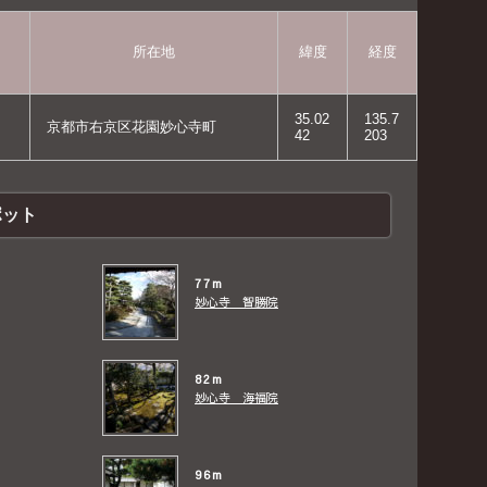
所在地
緯度
経度
35.02
135.7
京都市右京区花園妙心寺町
42
203
ポット
77m
妙心寺 智勝院
82m
妙心寺 海福院
96m