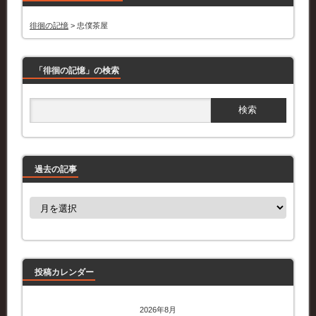
徘徊の記憶
>
忠僕茶屋
「徘徊の記憶」の検索
過去の記事
過
去
の
記
事
投稿カレンダー
2026年8月