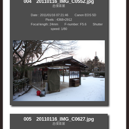
004 20110116_IMG_C0552.jpg
忠僕茶屋
Date : 2011/01/16 07:21:46 Canon EOS 5D
Pixels : 4368×2912
Focal length: 24mm F-number: F5.6 Shutter
speed: 1/80
005 20110116_IMG_C0627.jpg
忠僕茶屋