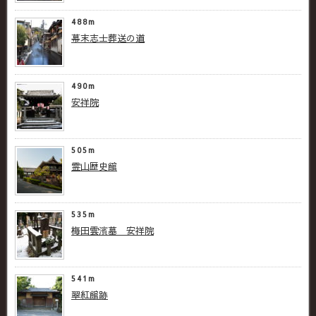
488m
幕末志士葬送の道
490m
安祥院
505m
霊山歴史館
535m
梅田雲濱墓 安祥院
541m
翠紅館跡