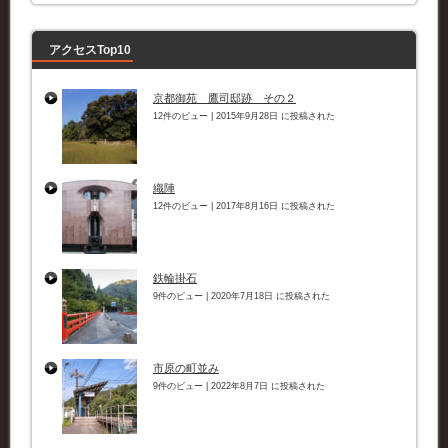
ー
アクセスTop10
京都御苑 鷹司邸跡 その２
12件のビュー
|
2015年9月28日 に投稿された
織陣
12件のビュー
|
2017年8月16日 に投稿された
鉄輪掛石
9件のビュー
|
2020年7月18日 に投稿された
市原の町並み
9件のビュー
|
2022年8月7日 に投稿された