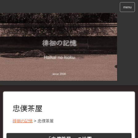
menu
忠僕茶屋
徘徊の記憶
>
忠僕茶屋