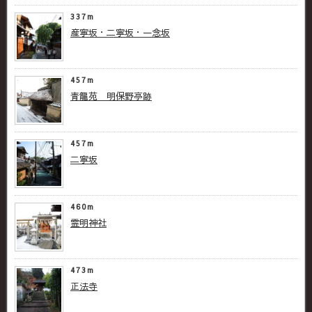
337m
産寧坂・二寧坂・一念坂
457m
青龍苑 明保野亭跡
457m
二寧坂
460m
霊明神社
473m
正法寺