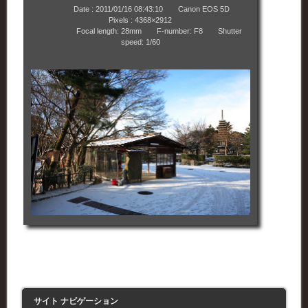
Date : 2011/01/16 08:43:10 Canon EOS 5D
Pixels : 4368×2912
Focal length: 28mm F-number: F8 Shutter
speed: 1/60
サイト ナビゲーション