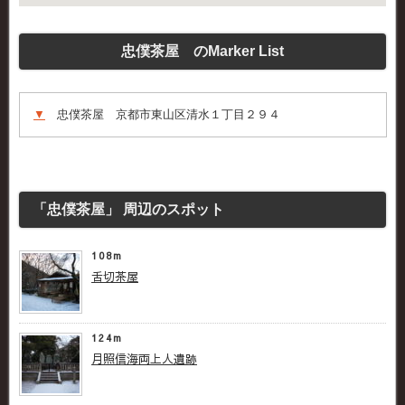
忠僕茶屋 のMarker List
▼
忠僕茶屋 京都市東山区清水１丁目２９４
「忠僕茶屋」 周辺のスポット
108m
舌切茶屋
124m
月照信海両上人遺跡