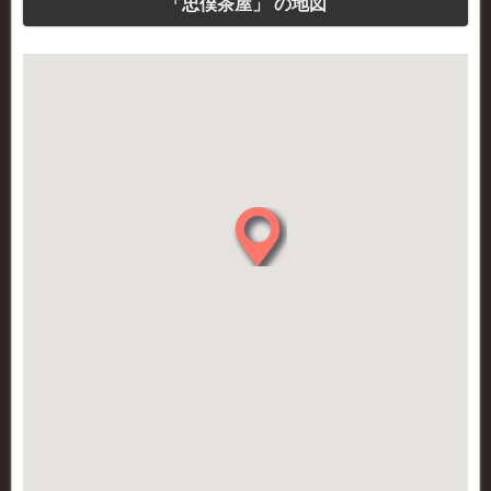
「忠僕茶屋」 の地図