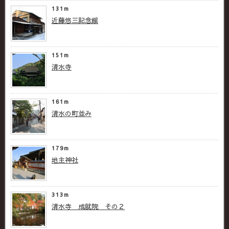
131m
近藤悠三記念館
151m
清水寺
161m
清水の町並み
179m
地主神社
313m
清水寺 成就院 その２