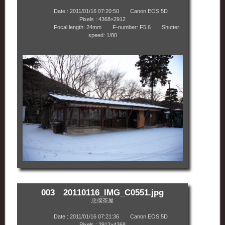
Date : 2011/01/16 07:20:50 Canon EOS 5D
Pixels : 4368×2912
Focal length: 24mm F-number: F5.6 Shutter
speed: 1/80
003 20110116_IMG_C0551.jpg
忠僕茶屋
Date : 2011/01/16 07:21:36 Canon EOS 5D
Pixels : 2912×4368