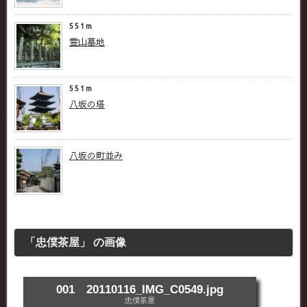
551m
霊山墓地
551m
八坂の塔
八坂の町並み
「忠僕茶屋」 の画像
001 20110116_IMG_C0549.jpg
忠僕茶屋