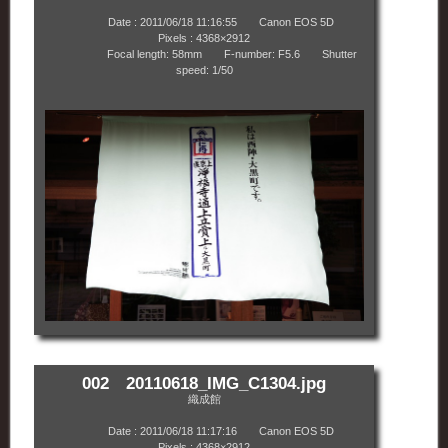
Date : 2011/06/18 11:16:55 Canon EOS 5D
Pixels : 4368×2912
Focal length: 58mm F-number: F5.6 Shutter
speed: 1/50
002 20110618_IMG_C1304.jpg
織成館
Date : 2011/06/18 11:17:16 Canon EOS 5D
Pixels : 4368×2912