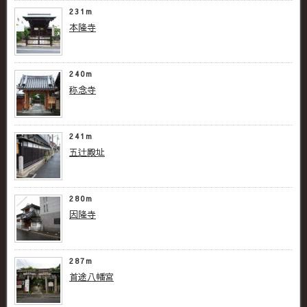
231m
本隆寺
240m
称念寺
241m
五辻殿址
280m
因隆寺
287m
首途八幡宮