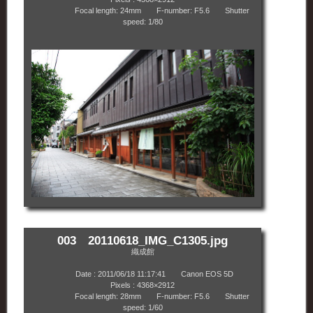
Focal length: 24mm F-number: F5.6 Shutter
speed: 1/80
003 20110618_IMG_C1305.jpg
織成館
Date : 2011/06/18 11:17:41 Canon EOS 5D
Pixels : 4368×2912
Focal length: 28mm F-number: F5.6 Shutter
speed: 1/60