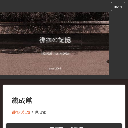
menu
織成館
徘徊の記憶
>
織成館