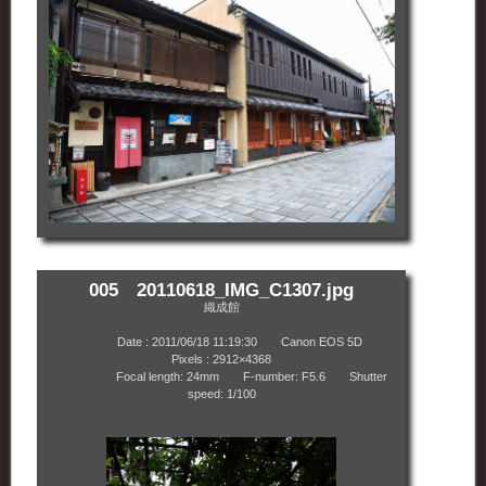
005 20110618_IMG_C1307.jpg
織成館
Date : 2011/06/18 11:19:30 Canon EOS 5D
Pixels : 2912×4368
Focal length: 24mm F-number: F5.6 Shutter
speed: 1/100