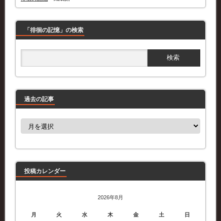
「徘徊の記憶」の検索
過去の記事
過
去
の
記
事
投稿カレンダー
2026年8月
月
火
水
木
金
土
日