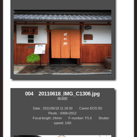
004 20110618_IMG_C1306.jpg
織成館
Date : 2011/06/18 11:18:30 Canon EOS 5D
Pixels : 4368×2912
Focal length: 24mm F-number: F5.6 Shutter
speed: 1/60