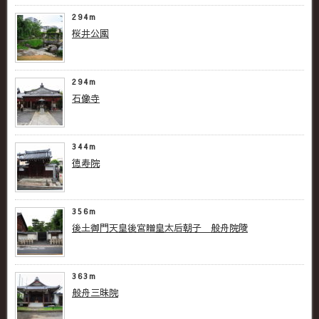
294m
桜井公園
294m
石像寺
344m
徳寿院
356m
後土御門天皇後宮贈皇太后朝子 般舟院陵
363m
般舟三昧院