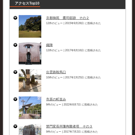
アクセスTop10
京都御苑 鷹司邸跡 その２
12件のビュー
|
2015年9月28日 に投稿された
織陣
12件のビュー
|
2017年8月16日 に投稿された
出雲路鞍馬口
10件のビュー
|
2017年2月25日 に投稿された
市原の町並み
9件のビュー
|
2022年8月7日 に投稿された
禁門変長州藩殉難者塔 その３
9件のビュー
|
2017年7月2日 に投稿された