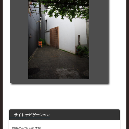
サイト ナビゲーション
徘徊の記憶
>
織成館