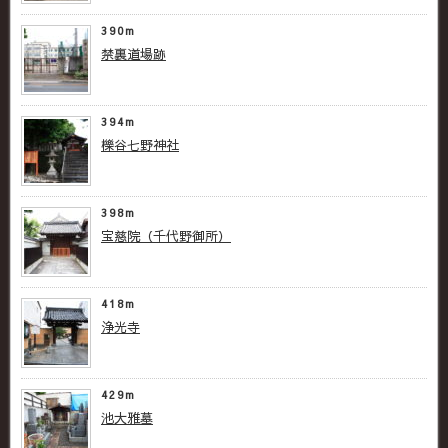
390m
禁裏道場跡
394m
櫟谷七野神社
398m
宝慈院（千代野御所）
418m
浄光寺
429m
池大雅墓