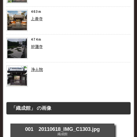
463m
上善寺
474m
妙蓮寺
浄土院
「織成館」 の画像
001 20110618_IMG_C1303.jpg
織成館