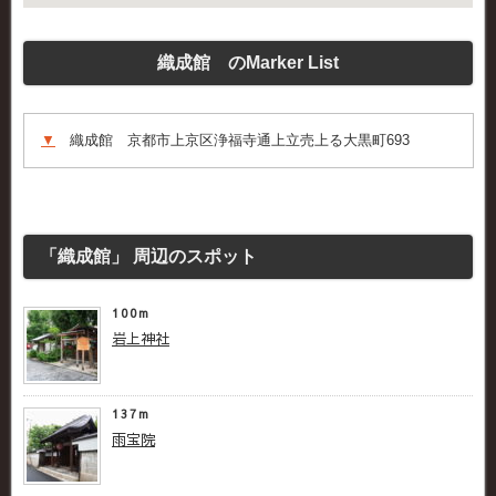
織成館 のMarker List
▼
織成館 京都市上京区浄福寺通上立売上る大黒町693
「織成館」 周辺のスポット
100m
岩上神社
137m
雨宝院