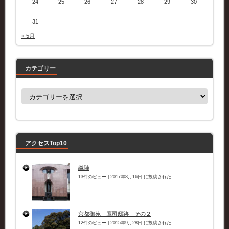
24
25
26
27
28
29
30
31
« 5月
カテゴリー
カ
テ
ゴ
リ
ー
アクセスTop10
織陣
13件のビュー
|
2017年8月16日 に投稿された
京都御苑 鷹司邸跡 その２
12件のビュー
|
2015年9月28日 に投稿された