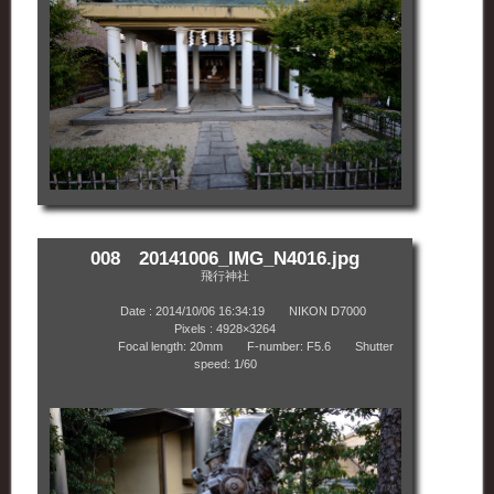
008 20141006_IMG_N4016.jpg
飛行神社
Date : 2014/10/06 16:34:19 NIKON D7000
Pixels : 4928×3264
Focal length: 20mm F-number: F5.6 Shutter
speed: 1/60