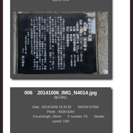
006 20141006_IMG_N4014.jpg
飛行神社
Date : 2014/10/06 16:33:25 NIKON D7000
Pixels : 4928×3264
Focal length: 18mm F-number: F5 Shutter
speed: 1/60