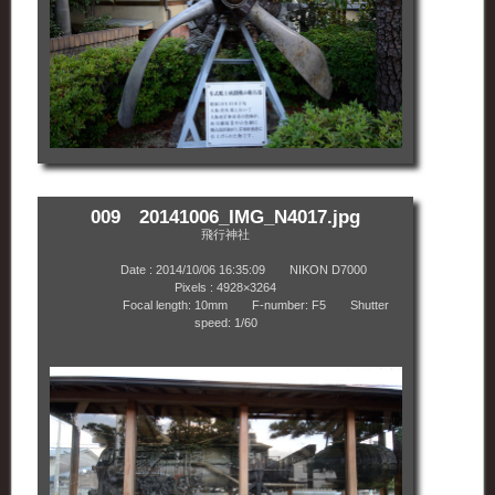
009 20141006_IMG_N4017.jpg
飛行神社
Date : 2014/10/06 16:35:09 NIKON D7000
Pixels : 4928×3264
Focal length: 10mm F-number: F5 Shutter
speed: 1/60