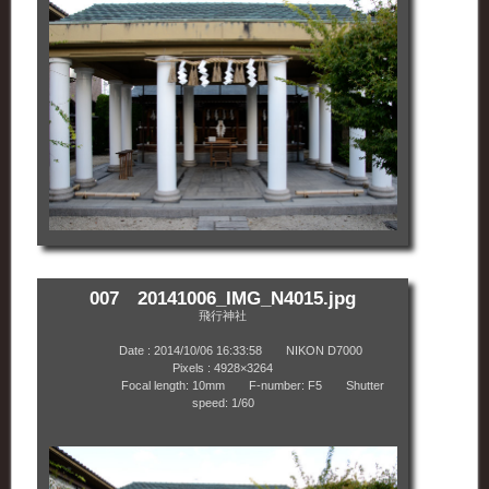
007 20141006_IMG_N4015.jpg
飛行神社
Date : 2014/10/06 16:33:58 NIKON D7000
Pixels : 4928×3264
Focal length: 10mm F-number: F5 Shutter
speed: 1/60