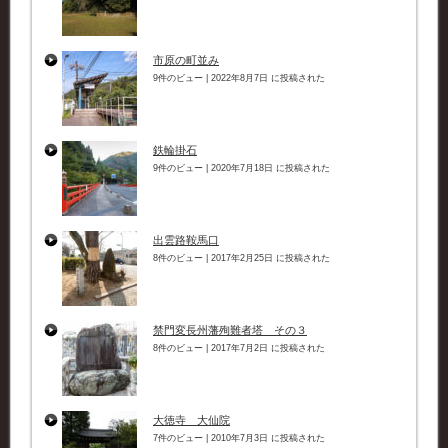
市原の町並み
9件のビュー
|
2022年8月7日 に投稿された
鉄輪掛石
9件のビュー
|
2020年7月18日 に投稿された
出雲路鞍馬口
8件のビュー
|
2017年2月25日 に投稿された
禁門変長州藩殉難者塔 その３
8件のビュー
|
2017年7月2日 に投稿された
大徳寺 大仙院
7件のビュー
|
2010年7月3日 に投稿された