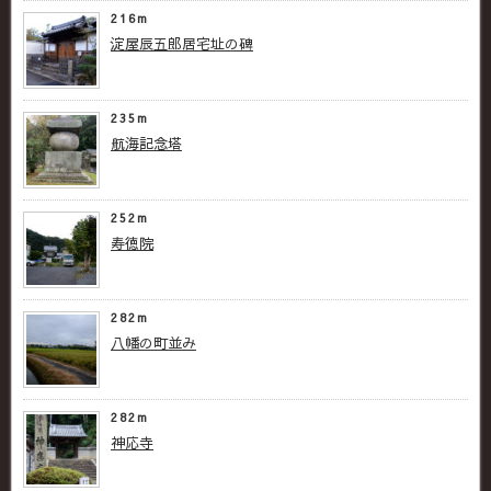
216m
淀屋辰五郎居宅址の碑
235m
航海記念塔
252m
寿徳院
282m
八幡の町並み
282m
神応寺