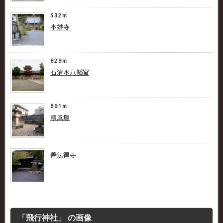
532m
本妙寺
629m
石清水八幡宮
891m
頼風塚
善法律寺
「飛行神社」 の画像