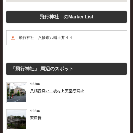
飛行神社 のMarker List
▼
飛行神社 八幡市八幡土井４４
「飛行神社」 周辺のスポット
169m
八幡行宮址 後村上天皇行宮址
193m
安居橋