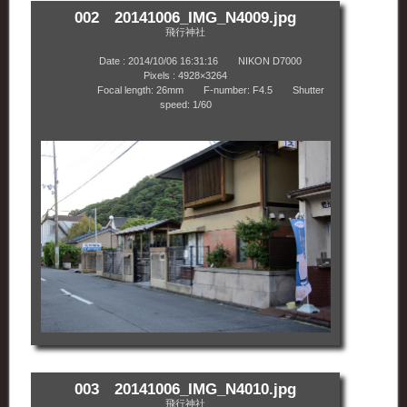
002 20141006_IMG_N4009.jpg
飛行神社
Date : 2014/10/06 16:31:16 NIKON D7000
Pixels : 4928×3264
Focal length: 26mm F-number: F4.5 Shutter
speed: 1/60
003 20141006_IMG_N4010.jpg
飛行神社