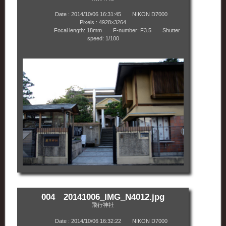
Date : 2014/10/06 16:31:45 NIKON D7000
Pixels : 4928×3264
Focal length: 18mm F-number: F3.5 Shutter
speed: 1/100
004 20141006_IMG_N4012.jpg
飛行神社
Date : 2014/10/06 16:32:22 NIKON D7000