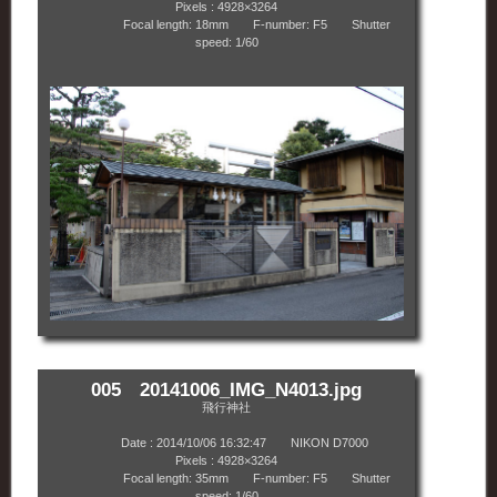
Pixels : 4928×3264
Focal length: 18mm F-number: F5 Shutter
speed: 1/60
005 20141006_IMG_N4013.jpg
飛行神社
Date : 2014/10/06 16:32:47 NIKON D7000
Pixels : 4928×3264
Focal length: 35mm F-number: F5 Shutter
speed: 1/60