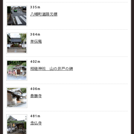
335m
八幡町道路元標
364m
単伝庵
402m
相槌神社 山の井戸の碑
406m
泰勝寺
481m
念仏寺