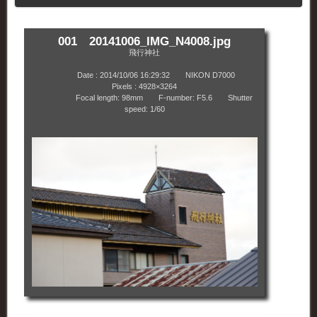
001 20141006_IMG_N4008.jpg
飛行神社
Date : 2014/10/06 16:29:32 NIKON D7000
Pixels : 4928×3264
Focal length: 98mm F-number: F5.6 Shutter
speed: 1/60