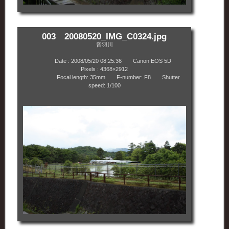
003 20080520_IMG_C0324.jpg
音羽川
Date : 2008/05/20 08:25:36 Canon EOS 5D
Pixels : 4368×2912
Focal length: 35mm F-number: F8 Shutter
speed: 1/100