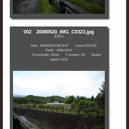
002 20080520_IMG_C0323.jpg
音羽川
Date : 2008/05/20 08:24:47 Canon EOS 5D
Pixels : 4368×2912
Focal length: 32mm F-number: F8 Shutter
speed: 1/125