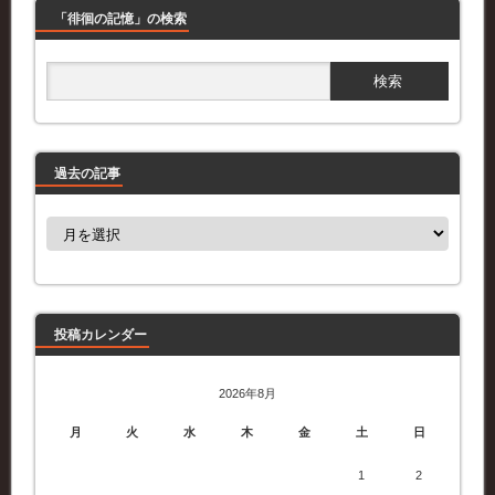
「徘徊の記憶」の検索
過去の記事
過
去
の
記
事
投稿カレンダー
2026年8月
月
火
水
木
金
土
日
1
2