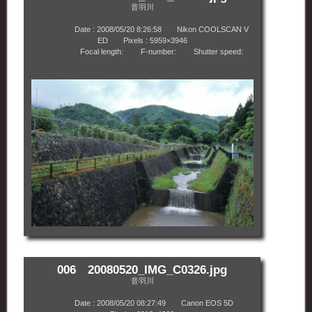
音羽川
Date : 2008/05/20 8:26:58 Nikon COOLSCAN V
ED Pixels : 5959×3946
Focal length: F-number: Shutter speed:
006 20080520_IMG_C0326.jpg
音羽川
Date : 2008/05/20 08:27:49 Canon EOS 5D