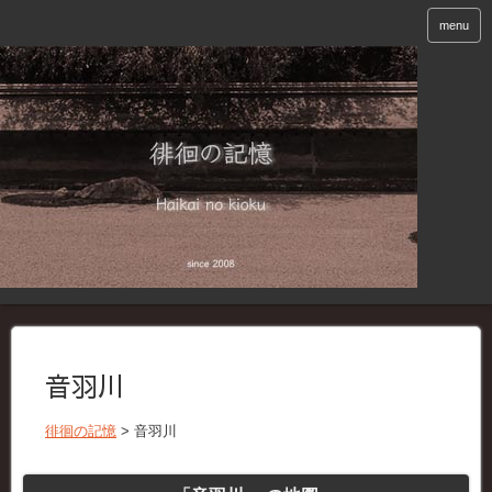
menu
音羽川
徘徊の記憶
>
音羽川