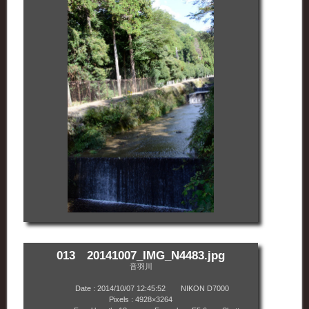
013 20141007_IMG_N4483.jpg
音羽川
Date : 2014/10/07 12:45:52 NIKON D7000
Pixels : 4928×3264