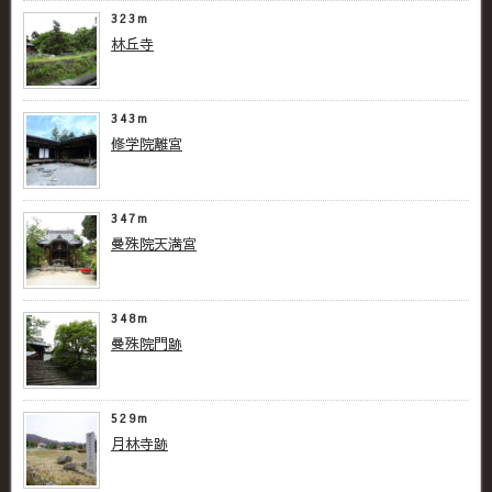
323m
林丘寺
343m
修学院離宮
347m
曼殊院天満宮
348m
曼殊院門跡
529m
月林寺跡