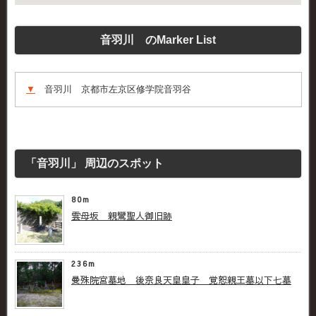
音羽川 のMarker List
▼
音羽川 京都市左京区修学院音羽谷
「音羽川」 周辺のスポット
80m
雲母坂 親鸞聖人御旧跡
236m
曼殊院宮墓地 後奈良天皇皇子 覚恕親王墓以下七墓