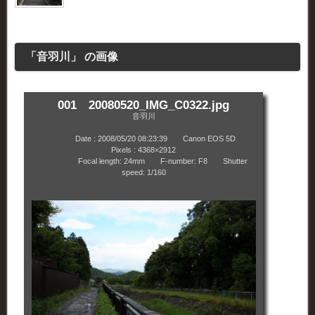
「音羽川」 の画像
001 20080520_IMG_C0322.jpg
音羽川
Date : 2008/05/20 08:23:39 Canon EOS 5D
Pixels : 4368×2912
Focal length: 24mm F-number: F8 Shutter
speed: 1/160