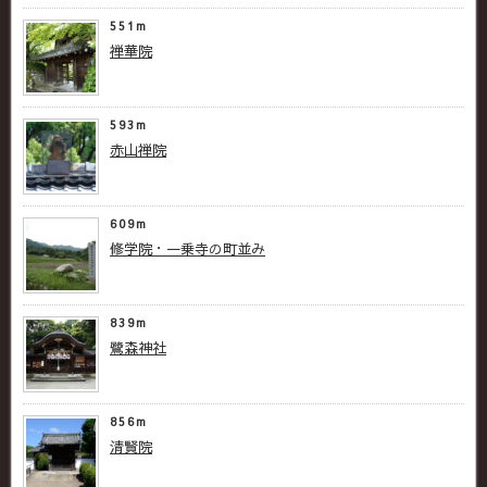
551m
禅華院
593m
赤山禅院
609m
修学院・一乗寺の町並み
839m
鷺森神社
856m
清賢院