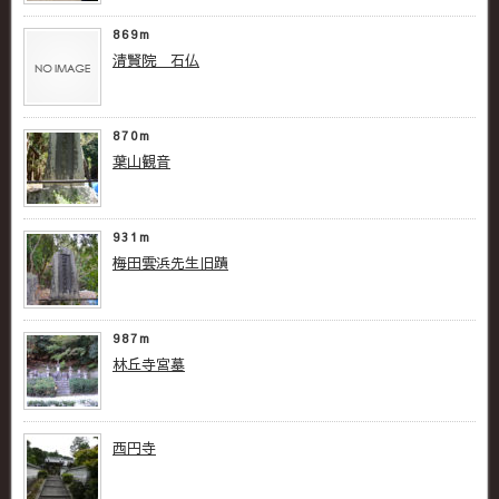
869m
清賢院 石仏
870m
葉山観音
931m
梅田雲浜先生旧蹟
987m
林丘寺宮墓
西円寺