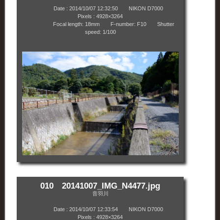
Date : 2014/10/07 12:32:50 NIKON D7000
Pixels : 4928×3264
Focal length: 18mm F-number: F10 Shutter
speed: 1/100
010 20141007_IMG_N4477.jpg
音羽川
Date : 2014/10/07 12:33:54 NIKON D7000
Pixels : 4928×3264