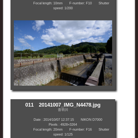
Focal length: 10mm F-number: F10 Shutter
speed: 1/200
011 20141007_IMG_N4478.jpg
音羽川
Date : 2014/10/07 12:37:15 NIKON D7000
Pixels : 4928×3264
Focal length: 20mm F-number: F16 Shutter
speed: 1/125