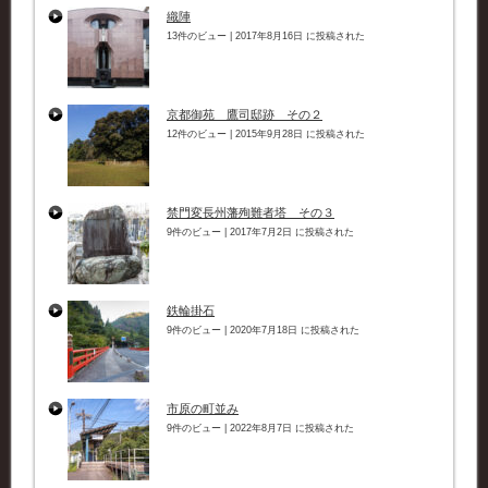
織陣
13件のビュー
|
2017年8月16日 に投稿された
京都御苑 鷹司邸跡 その２
12件のビュー
|
2015年9月28日 に投稿された
禁門変長州藩殉難者塔 その３
9件のビュー
|
2017年7月2日 に投稿された
鉄輪掛石
9件のビュー
|
2020年7月18日 に投稿された
市原の町並み
9件のビュー
|
2022年8月7日 に投稿された