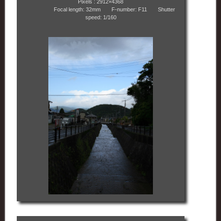
Pixels : 2912×4368
Focal length: 32mm F-number: F11 Shutter
speed: 1/160