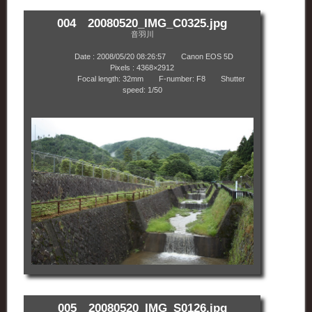
004 20080520_IMG_C0325.jpg
音羽川
Date : 2008/05/20 08:26:57 Canon EOS 5D
Pixels : 4368×2912
Focal length: 32mm F-number: F8 Shutter
speed: 1/50
005 20080520_IMG_S0126.jpg