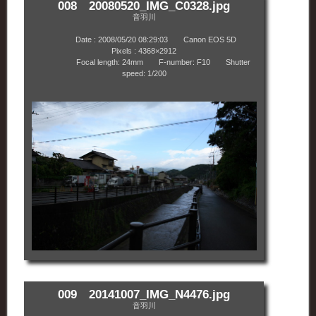
008 20080520_IMG_C0328.jpg
音羽川
Date : 2008/05/20 08:29:03 Canon EOS 5D
Pixels : 4368×2912
Focal length: 24mm F-number: F10 Shutter
speed: 1/200
009 20141007_IMG_N4476.jpg
音羽川