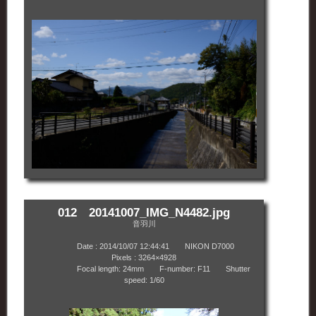
012 20141007_IMG_N4482.jpg
音羽川
Date : 2014/10/07 12:44:41 NIKON D7000
Pixels : 3264×4928
Focal length: 24mm F-number: F11 Shutter
speed: 1/60