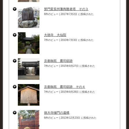
禁門変長州藩殉難者塔 その３
8件のビュー
|
2017年7月2日 に投稿された
大徳寺 大仙院
7件のビュー
|
2010年7月3日 に投稿された
京都御苑 鷹司邸跡
7件のビュー
|
2015年9月27日 に投稿された
京都御苑 鷹司邸跡 その４
7件のビュー
|
2015年9月28日 に投稿された
徳大寺樋門の遺構
6件のビュー
|
2013年12月23日 に投稿された