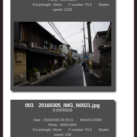
Focal length: 18mm F-number: F5.6 Shutter
speed: 1/125
003 20160305_IMG_N0021.jpg
安倍晴明邸跡
Date : 2016/03/05 08:29:01 NIKON D7000
Pixels : 4928×3264
Focal length: 34mm F-number: F5.6 Shutter
speed: 1/50