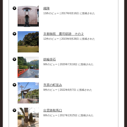
織陣
13件のビュー
|
2017年8月16日 に投稿された
京都御苑 鷹司邸跡 その２
12件のビュー
|
2015年9月28日 に投稿された
鉄輪掛石
9件のビュー
|
2020年7月18日 に投稿された
市原の町並み
9件のビュー
|
2022年8月7日 に投稿された
出雲路鞍馬口
8件のビュー
|
2017年2月25日 に投稿された