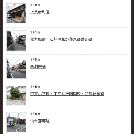
138m
上長者町通
141m
松丸殿跡・石州津和野藩京都藩邸跡
145m
西洞院通
146m
中立小学校・中立幼稚園開校・閉校紀念碑
150m
仙台藩邸跡