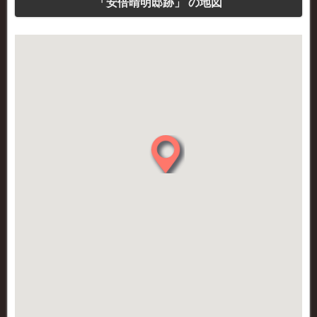
「安倍晴明邸跡」 の地図