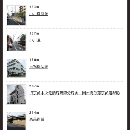
153m
小川御所跡
157m
小川通
158m
玉松操邸跡
207m
旧京都中央電話局西陣分局舎 因州鳥取藩京都藩邸跡
214m
楽美術館