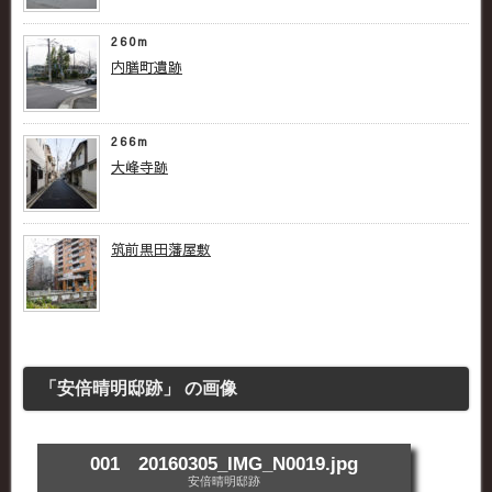
260m
内膳町遺跡
266m
大峰寺跡
筑前黒田藩屋敷
「安倍晴明邸跡」 の画像
001 20160305_IMG_N0019.jpg
安倍晴明邸跡