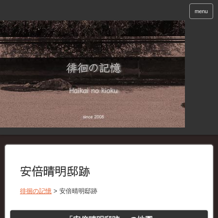
menu
安倍晴明邸跡
徘徊の記憶
>
安倍晴明邸跡