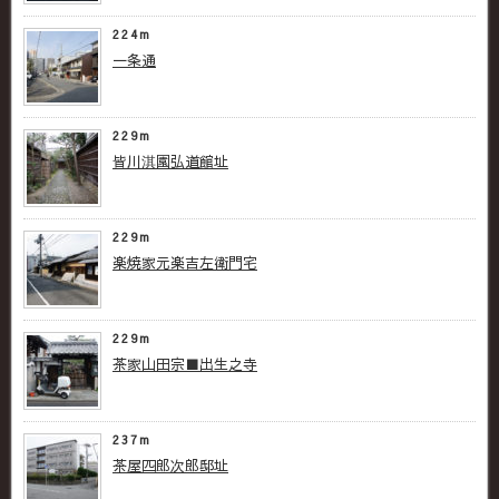
224m
一条通
229m
皆川淇園弘道館址
229m
楽焼家元楽吉左衛門宅
229m
茶家山田宗■出生之寺
237m
茶屋四郎次郎邸址