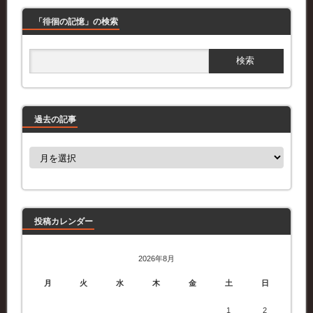
「徘徊の記憶」の検索
過去の記事
過
去
の
記
事
投稿カレンダー
2026年8月
月
火
水
木
金
土
日
1
2