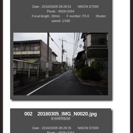
Date : 2016/03/05 08:28:01 NIKON D7000
Pixels : 4928×3264
Focal length: 18mm F-number: F5.6 Shutter
speed: 1/160
002 20160305_IMG_N0020.jpg
安倍晴明邸跡
Date : 2016/03/05 08:28:35 NIKON D7000
Pixels : 4928×3264