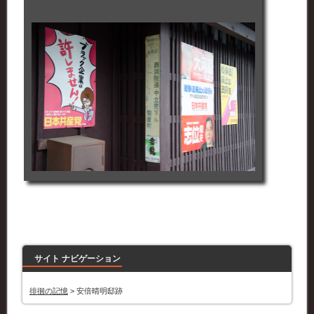
サイト ナビゲーション
徘徊の記憶
>
安倍晴明邸跡