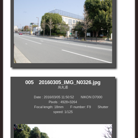
005 20160305_IMG_N0326.jpg
烏丸通
Date : 2016/03/05 11:50:52 NIKON D7000
Pixels : 4928×3264
Focal length: 18mm F-number: F9 Shutter
speed: 1/125