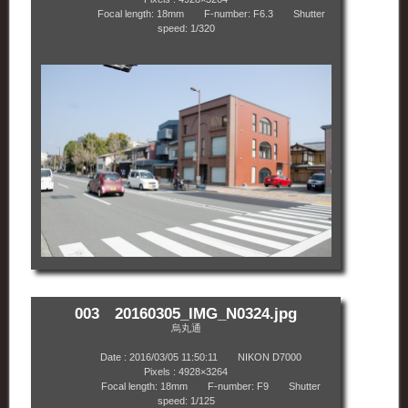
Focal length: 18mm F-number: F6.3 Shutter
speed: 1/320
003 20160305_IMG_N0324.jpg
烏丸通
Date : 2016/03/05 11:50:11 NIKON D7000
Pixels : 4928×3264
Focal length: 18mm F-number: F9 Shutter
speed: 1/125