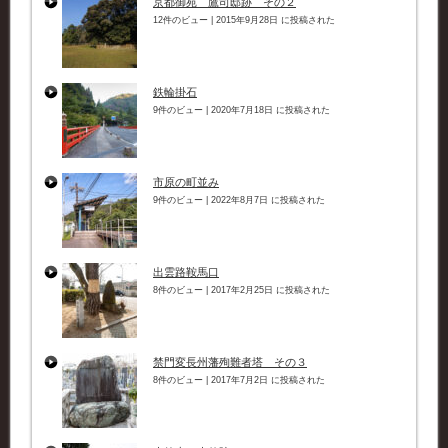
京都御苑 鷹司邸跡 その２
12件のビュー
|
2015年9月28日 に投稿された
鉄輪掛石
9件のビュー
|
2020年7月18日 に投稿された
市原の町並み
9件のビュー
|
2022年8月7日 に投稿された
出雲路鞍馬口
8件のビュー
|
2017年2月25日 に投稿された
禁門変長州藩殉難者塔 その３
8件のビュー
|
2017年7月2日 に投稿された