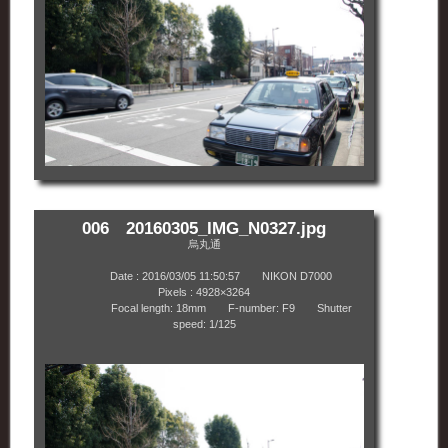
006 20160305_IMG_N0327.jpg
烏丸通
Date : 2016/03/05 11:50:57 NIKON D7000
Pixels : 4928×3264
Focal length: 18mm F-number: F9 Shutter
speed: 1/125