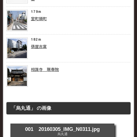
179m
室町頭町
182m
俵屋吉富
相国寺 瑞春院
「烏丸通」 の画像
001 20160305_IMG_N0311.jpg
烏丸通