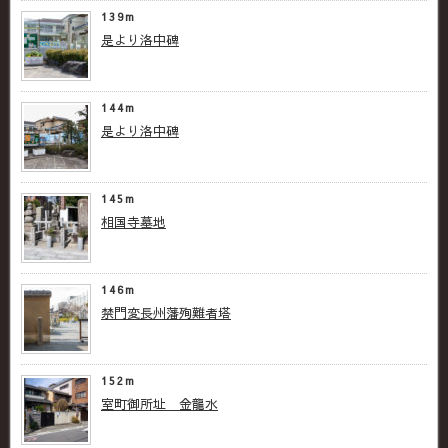
139m
是より洛中碑
144m
是より洛中碑
145m
相国寺墓地
146m
禁門変長州藩殉難者塔
152m
室町御所址 金龍水