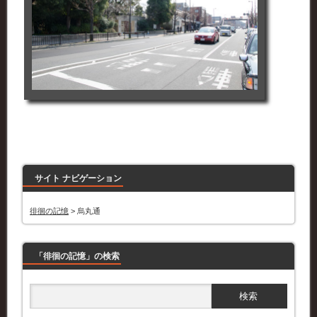
サイト ナビゲーション
徘徊の記憶
>
烏丸通
「徘徊の記憶」の検索