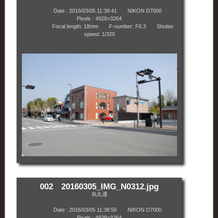
Date : 2016/03/05 11:38:41 NIKON D7000
Pixels : 4928×3264
Focal length: 18mm F-number: F6.3 Shutter
speed: 1/320
002 20160305_IMG_N0312.jpg
烏丸通
Date : 2016/03/05 11:38:56 NIKON D7000
Pixels : 4928×3264