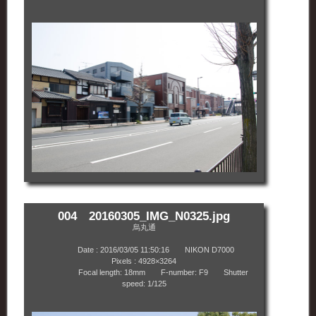
004 20160305_IMG_N0325.jpg
烏丸通
Date : 2016/03/05 11:50:16 NIKON D7000
Pixels : 4928×3264
Focal length: 18mm F-number: F9 Shutter
speed: 1/125