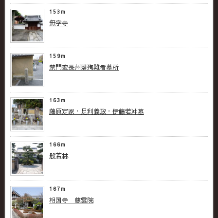
153m
無学寺
159m
禁門変長州藩殉難者墓所
163m
藤原定家・足利義政・伊藤若冲墓
166m
般若林
167m
相国寺 慈雲院