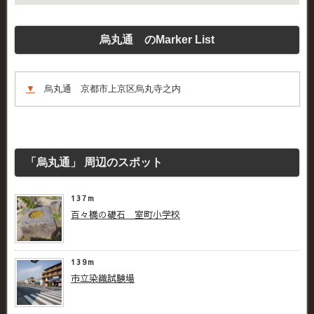
烏丸通 のMarker List
▼
烏丸通 京都市上京区烏丸寺之内
「烏丸通」 周辺のスポット
137m
百々橋の礎石 室町小学校
139m
市立染織試験場