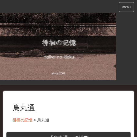
menu
烏丸通
徘徊の記憶
>
烏丸通