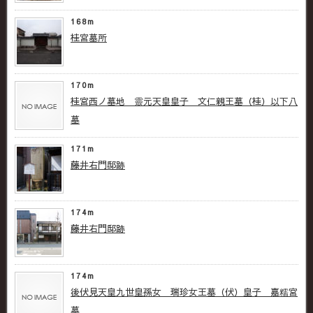
168m
桂宮墓所
170m
桂宮西ノ墓地 靈元天皇皇子 文仁親王墓（桂）以下八
墓
171m
藤井右門邸跡
174m
藤井右門邸跡
174m
後伏見天皇九世皇孫女 瑞珍女王墓（伏） 皇子 嘉糯宮
墓