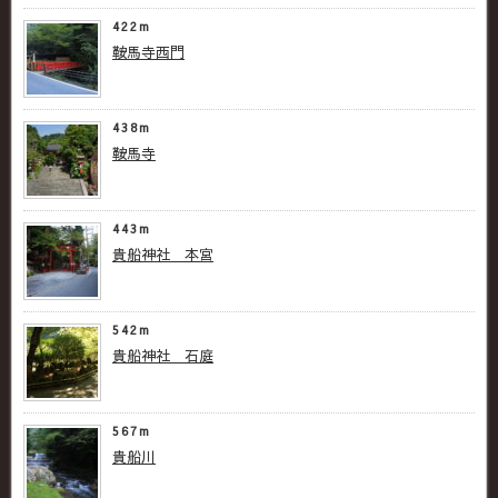
422m
鞍馬寺西門
438m
鞍馬寺
443m
貴船神社 本宮
542m
貴船神社 石庭
567m
貴船川