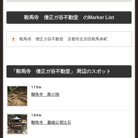
鞍馬寺 僧正ガ谷不動堂 のMarker List
▼
鞍馬寺 僧正ガ谷不動堂 京都市左京区鞍馬本町
「鞍馬寺 僧正ガ谷不動堂」 周辺のスポット
176m
鞍馬寺 奥の院
184m
鞍馬寺 義経公背比石