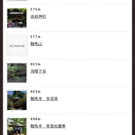
575m
由岐神社
577m
鞍馬山
623m
烏帽子岩
623m
鞍馬寺 多宝塔
696m
鞍馬寺 革堂地蔵尊