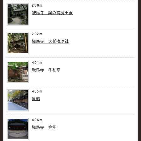
280m
鞍馬寺 奥の院魔王殿
292m
鞍馬寺 大杉権現社
401m
鞍馬寺 冬柏亭
405m
貴船
406m
鞍馬寺 金堂