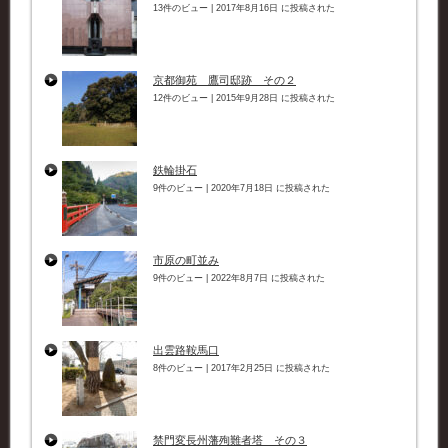
13件のビュー
|
2017年8月16日 に投稿された
京都御苑 鷹司邸跡 その２
12件のビュー
|
2015年9月28日 に投稿された
鉄輪掛石
9件のビュー
|
2020年7月18日 に投稿された
市原の町並み
9件のビュー
|
2022年8月7日 に投稿された
出雲路鞍馬口
8件のビュー
|
2017年2月25日 に投稿された
禁門変長州藩殉難者塔 その３