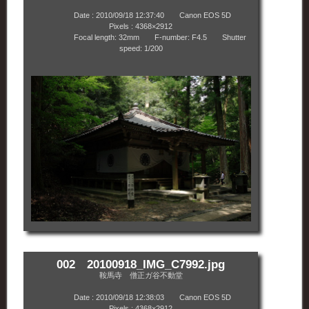
Date : 2010/09/18 12:37:40 Canon EOS 5D
Pixels : 4368×2912
Focal length: 32mm F-number: F4.5 Shutter
speed: 1/200
002 20100918_IMG_C7992.jpg
鞍馬寺 僧正ガ谷不動堂
Date : 2010/09/18 12:38:03 Canon EOS 5D
Pixels : 4368×2912