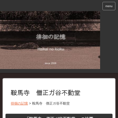
menu
鞍馬寺 僧正ガ谷不動堂
徘徊の記憶
>
鞍馬寺 僧正ガ谷不動堂