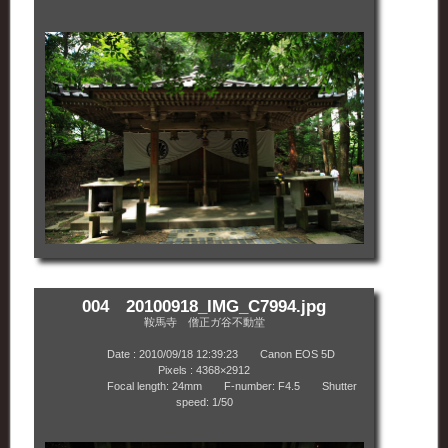
004 20100918_IMG_C7994.jpg
鞍馬寺 僧正ガ谷不動堂
Date : 2010/09/18 12:39:23 Canon EOS 5D
Pixels : 4368×2912
Focal length: 24mm F-number: F4.5 Shutter
speed: 1/50