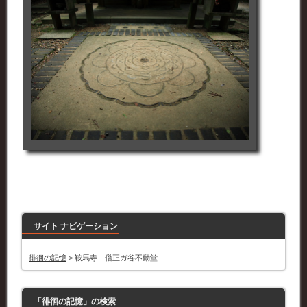
サイト ナビゲーション
徘徊の記憶
>
鞍馬寺 僧正ガ谷不動堂
「徘徊の記憶」の検索