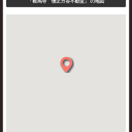
「鞍馬寺 僧正ガ谷不動堂」 の地図