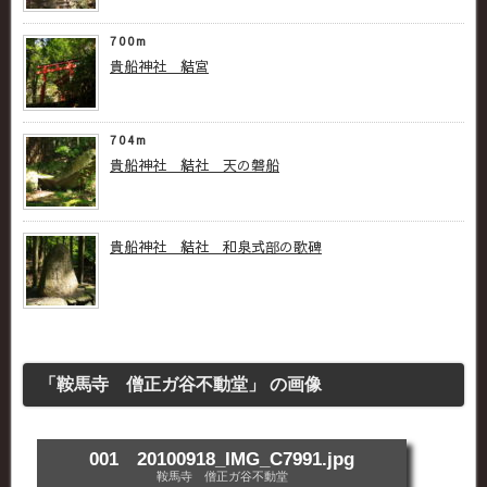
700m
貴船神社 結宮
704m
貴船神社 結社 天の磐船
貴船神社 結社 和泉式部の歌碑
「鞍馬寺 僧正ガ谷不動堂」 の画像
001 20100918_IMG_C7991.jpg
鞍馬寺 僧正ガ谷不動堂