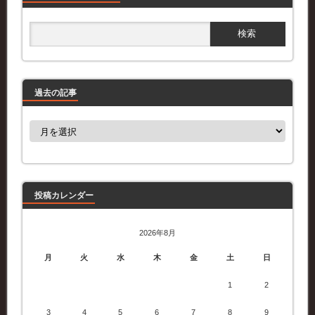
過去の記事
過
去
の
記
事
投稿カレンダー
2026年8月
月
火
水
木
金
土
日
1
2
3
4
5
6
7
8
9