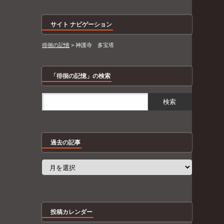
サイト ナビゲーション
徘徊の記憶
>
神護寺 多宝塔
「徘徊の記憶」の検索
過去の記事
過
去
の
記
事
投稿カレンダー