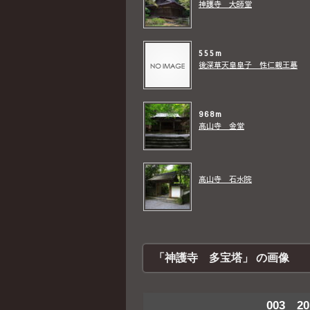
神護寺 大師堂
555m
後深草天皇皇子 性仁親王墓
968m
高山寺 金堂
高山寺 石水院
「神護寺 多宝塔」 の画像
003 20