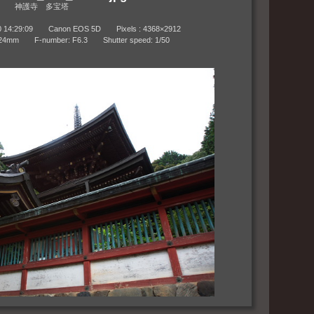
神護寺 多宝塔
:29:09 Canon EOS 5D Pixels : 4368×2912
m F-number: F6.3 Shutter speed: 1/50