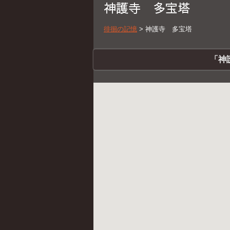
神護寺 多宝塔
徘徊の記憶
>
神護寺 多宝塔
「神