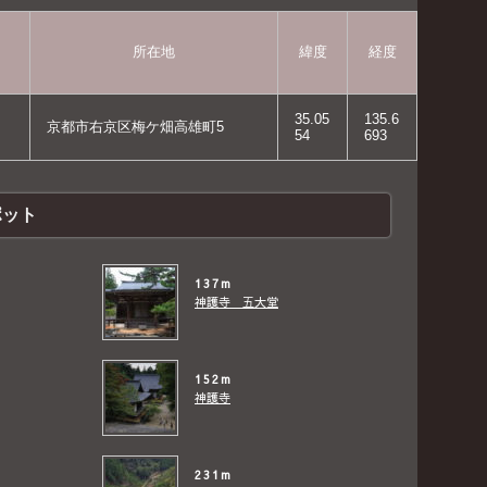
所在地
緯度
経度
35.05
135.6
京都市右京区梅ケ畑高雄町5
54
693
ポット
137m
神護寺 五大堂
152m
神護寺
231m