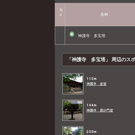
N
名称
o
.
▼
神護寺 多宝塔
「神護寺 多宝塔」 周辺のス
110m
神護寺 金堂
144m
神護寺 毘沙門堂
209m