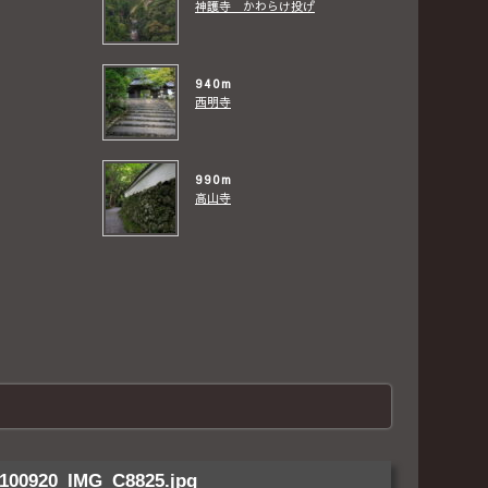
神護寺 かわらけ投げ
940m
西明寺
990m
高山寺
100920_IMG_C8825.jpg