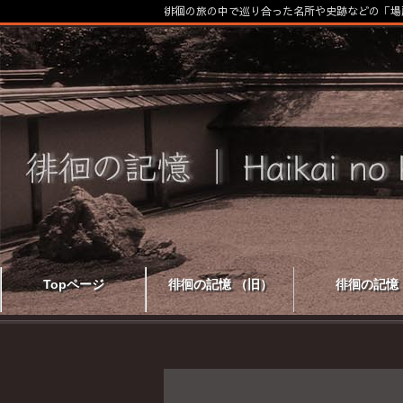
徘徊の旅の中で巡り合った名所や史跡などの「場
Topページ
徘徊の記憶 （旧）
徘徊の記憶