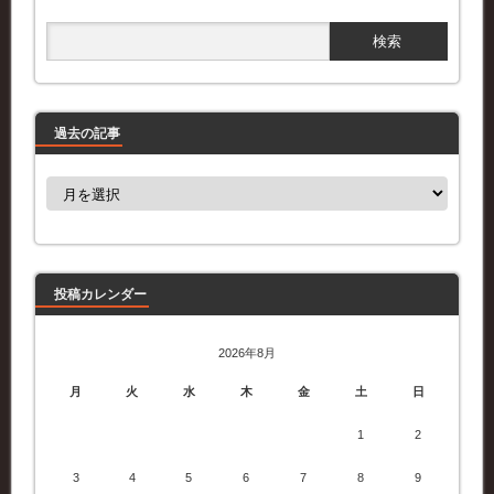
過去の記事
過
去
の
記
事
投稿カレンダー
2026年8月
月
火
水
木
金
土
日
1
2
3
4
5
6
7
8
9