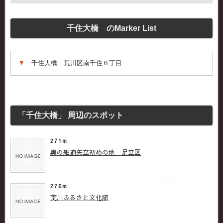
千住大橋 のMarker List
▼
千住大橋 荒川区南千住６丁目
「千住大橋」 周辺のスポット
271m
奥の細道矢立初めの地 足立区
276m
荒川ふるさと文化館