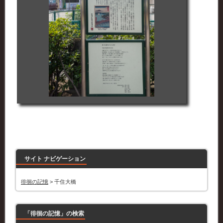
サイト ナビゲーション
徘徊の記憶
>
千住大橋
「徘徊の記憶」の検索