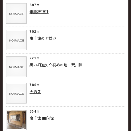
687m
素戔雄神社
702m
南千住の町並み
721m
奥の細道矢立初めの地 荒川区
789m
円通寺
854m
南千住 回向院