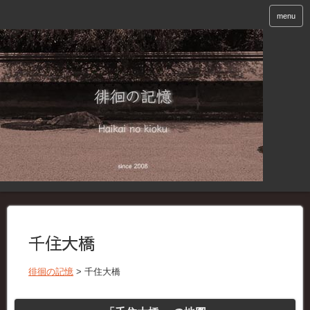
menu
千住大橋
徘徊の記憶
>
千住大橋