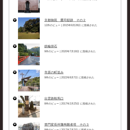
京都御苑 鷹司邸跡 その２
12件のビュー
|
2015年9月28日 に投稿された
鉄輪掛石
9件のビュー
|
2020年7月18日 に投稿された
市原の町並み
9件のビュー
|
2022年8月7日 に投稿された
出雲路鞍馬口
8件のビュー
|
2017年2月25日 に投稿された
禁門変長州藩殉難者塔 その３
8件のビュー
|
2017年7月2日 に投稿された