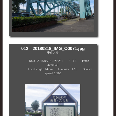
012 20180818_IMG_O0071.jpg
千住大橋
Date : 2018/08/18 15:16:31 E-PL6 Pixels :
427×640
Focal length: 14mm F-number: F10 Shutter
speed: 1/160