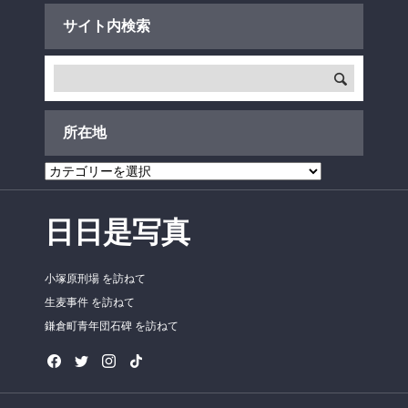
サイト内検索
所在地
所
在
地
日日是写真
小塚原刑場 を訪ねて
生麦事件 を訪ねて
鎌倉町青年団石碑 を訪ねて