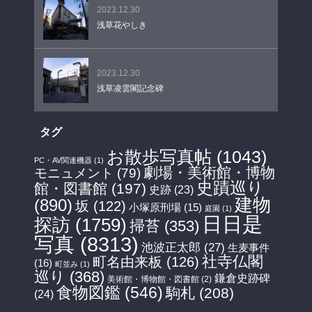
2023.12.30
浅草花やしき
2023.12.30
浅草凌雲閣記念碑
タグ
お散歩写真帖
(1043)
PC・AV関連機器
(1)
劇場・美術館・博物
モニュメント
(79)
史蹟巡り
館・図書館
(197)
史跡
(23)
建物
(890)
坂
(122)
小塚原刑場
(15)
庭園
(1)
日日是
探訪
(1759)
掃苔
(353)
写真
(8313)
池波正太郎
(27)
生麦事件
社寺仏閣
町名由来板
(126)
(16)
町並み
(1)
巡り
(368)
鎌倉史跡碑
美術館・博物館・図書館
(2)
食物図鑑
(546)
駒札
(208)
(24)