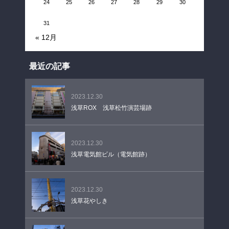
24
25
26
27
28
29
30
31
« 12月
最近の記事
2023.12.30
浅草ROX 浅草松竹演芸場跡
2023.12.30
浅草電気館ビル（電気館跡）
2023.12.30
浅草花やしき