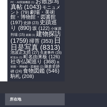
お散歩写
PC・AV関連機器
(1)
真帖
(1043)
モニュメ
劇場・美術
ント
(79)
館・博物館・図書館
史蹟巡
(197)
史跡
(23)
り
(890)
坂
(122)
小塚原
建物探訪
刑場
(15)
庭園
(1)
日
(1759)
掃苔
(353)
日是写真
(8313)
池波正太郎
(27)
生麦事件
(16)
町名由来板
(126)
町並み
(1)
社寺仏閣巡り
(368)
美
鎌倉史跡
術館・博物館・図書館
(2)
食物図鑑
(546)
碑
(24)
駒札
(208)
所在地