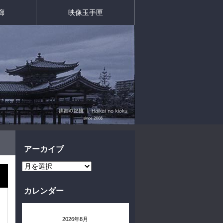
廊
映像玉手匣
アーカイブ
ア
ー
カ
イ
カレンダー
ブ
2026年8月