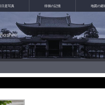
日日是写真
徘徊の記憶
地図の廻