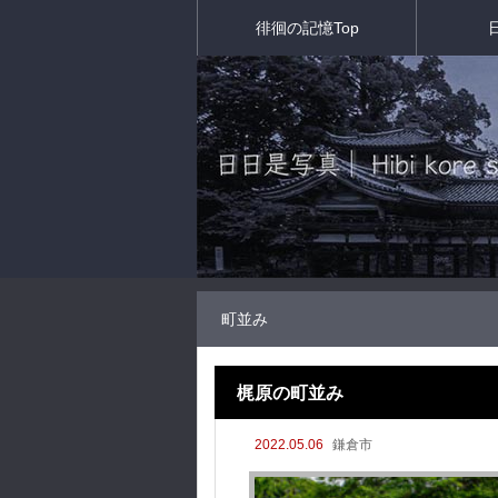
徘徊の記憶Top
町並み
梶原の町並み
2022.05.06
鎌倉市