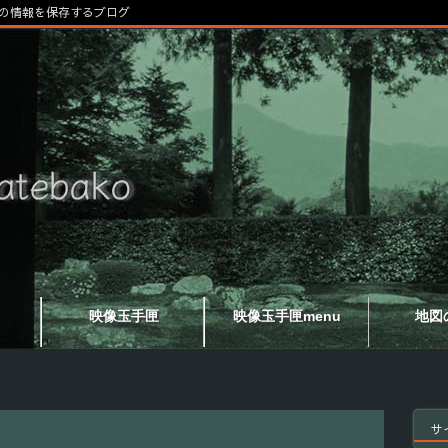
の情報を保存するブログ
映像玉手匣
映像玉手匣menu
地図
サ