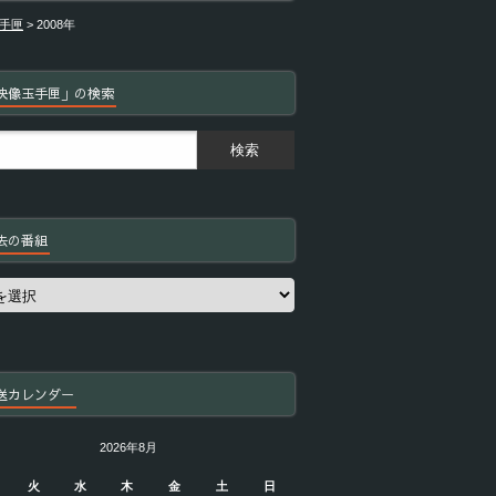
手匣
>
2008年
映像玉手匣」の検索
去の番組
送カレンダー
2026年8月
火
水
木
金
土
日