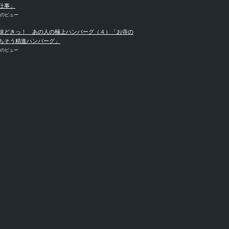
仕事」
件のビュー
味どきっ！ あの人の極上ハンバーグ（４）「お寺の
ちそう精進ハンバーグ」
件のビュー