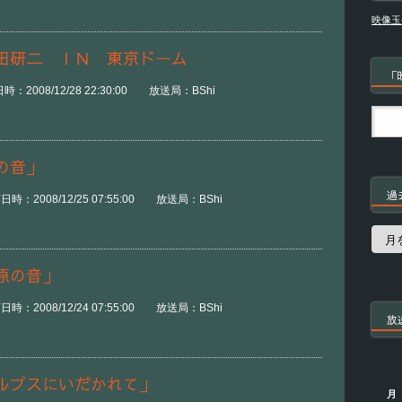
映像玉
田研二 ＩＮ 東京ドーム
「
2008/12/28 22:30:00 放送局：BShi
の音」
過
：2008/12/25 07:55:00 放送局：BShi
過
去
の
原の音」
番
組
：2008/12/24 07:55:00 放送局：BShi
放
ルプスにいだかれて」
月