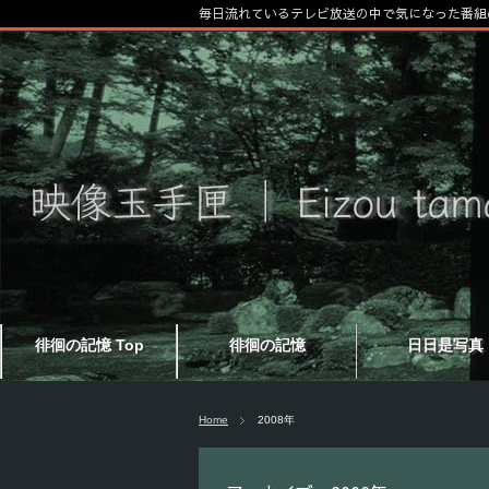
毎日流れているテレビ放送の中で気になった番組
徘徊の記憶 Top
徘徊の記憶
日日是写真
Home
2008年