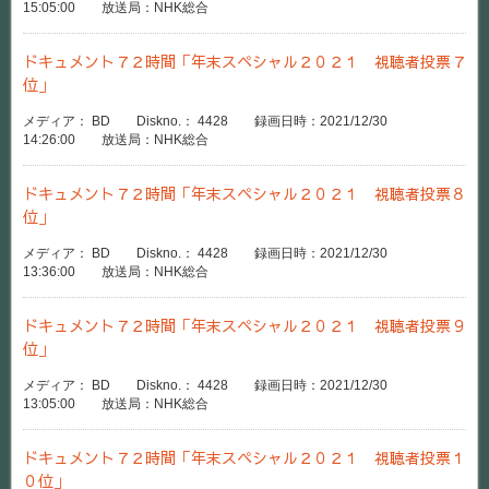
15:05:00 放送局：NHK総合
ドキュメント７２時間「年末スペシャル２０２１ 視聴者投票７
位」
メディア： BD Diskno.： 4428 録画日時：2021/12/30
14:26:00 放送局：NHK総合
ドキュメント７２時間「年末スペシャル２０２１ 視聴者投票８
位」
メディア： BD Diskno.： 4428 録画日時：2021/12/30
13:36:00 放送局：NHK総合
ドキュメント７２時間「年末スペシャル２０２１ 視聴者投票９
位」
メディア： BD Diskno.： 4428 録画日時：2021/12/30
13:05:00 放送局：NHK総合
ドキュメント７２時間「年末スペシャル２０２１ 視聴者投票１
０位」