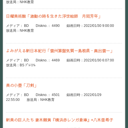
放送局：NHK教育
日曜美術館「激動の時を生きた浮世絵師 月岡芳年」
メディア： BD Diskno.： 4490 録画日時：2022/01/30 9:00:00
放送局：NHK教育
よみがえる新日本紀行「雲州算盤気質－島根県・奥出雲－」
メディア： BD Diskno.： 4469 録画日時：2022/01/30 6:07:00
放送局：BS ﾌﾟﾚﾐｱﾑ
美の小壺「刀剣」
メディア： BD Diskno.： 4501 録画日時：2022/01/29
22:55:00 放送局：NHK教育
新美の巨人たち 妻木頼黄『横浜赤レンガ倉庫』×八木亜希子