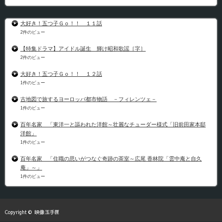
大好き！五つ子Ｇｏ！！ １１話
2件のビュー
【特集ドラマ】アイドル誕生 輝け昭和歌謡［字］
2件のビュー
大好き！五つ子Ｇｏ！！ １２話
1件のビュー
古地図で旅するヨーロッパ都市物語 －フィレンツェ－
1件のビュー
百年名家 「東洋一と謳われた洋館～壮麗なチューダー様式「旧前田家本邸
洋館」
1件のビュー
百年名家 「住職の思いがつなぐ奇跡の茶室～広尾 香林院「雲中庵と自久
庵」～」
1件のビュー
Copyright ©
映像玉手匣