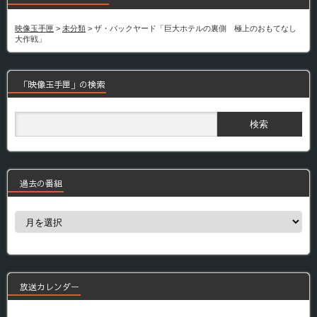
映像玉手匣
>
未分類
>
ザ・バックヤード「巨大ホテルの裏側 極上のおもてなし
大作戦」
「映像玉手匣」の検索
過去の番組
過
去
の
番
組
放送カレンダー