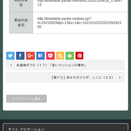
番組表参
http://timetable.yanbe.net/html/13/2022/09/28_1.html?
13
照
http://timetable.yanbe.net/pdv.cgi?
番組内容
d=20220928&p=13&v=1&c=1021010322022092822
参照
00
名探偵ポワロ（１７）「安いマンションの事件」
【夜ドラ】あなたのブツが、ここに（２３）
トップページに戻る
サイト ナビゲーション