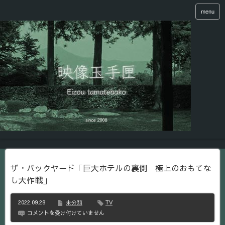
menu
ザ・バックヤード「巨大ホテルの裏側 極上のおもてな
し大作戦」
2022.09.28
未分類
TV
ザ・
コメントを受け付けていません
バ