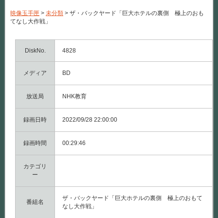
ッ
ク
映像玉手匣
>
未分類
>
ザ・バックヤード「巨大ホテルの裏側 極上のおも
ヤ
てなし大作戦」
ー
ド
「巨
大
DiskNo.
4828
ホ
テ
メディア
ル
BD
の
裏
側
放送局
NHK教育
極
上
録画日時
の
2022/09/28 22:00:00
お
も
録画時間
て
00:29:46
な
し
カテゴリ
大
作
ー
戦」
は
ザ・バックヤード「巨大ホテルの裏側 極上のおもて
番組名
なし大作戦」