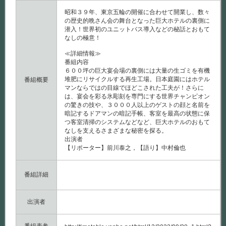
昭和３９年、東京五輪の開催に合わせて開業し、数々
の歴史的晩さん会の舞台となった巨大ホテルの裏側に
潜入！世界初のユニットバス導入などの秘話とおもて
なしの極意！
≪詳細情報≫
番組内容
６００坪の巨大宴会場の裏側には大量の生ゴミを有機
堆肥にリサイクルする再生工場。日本庭園にはホテル
番組概要
マンならではの目線でほどこされた工夫が！さらに
は、宴会を彩る氷彫刻を専門にする世界チャンピオン
の驚きの技や、３０００人以上のゲストの顔と名前を
暗記するドアマンの暗記手帳、客室を最高の状態に保
つ客室清掃のシステムなどなど、巨大ホテルのおもて
なしを支えるさまざまな秘密を探る。
出演者
【リポーター】前川泰之，【語り】中村倫也
番組詳細
出演者