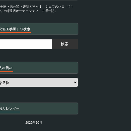
手匣
>
未分類
>
趣味どきっ！ シェフの休日（４）
リア料理店オーナーシェフ 古澤一記」
映像玉手匣」の検索
去の番組
送カレンダー
2022年10月