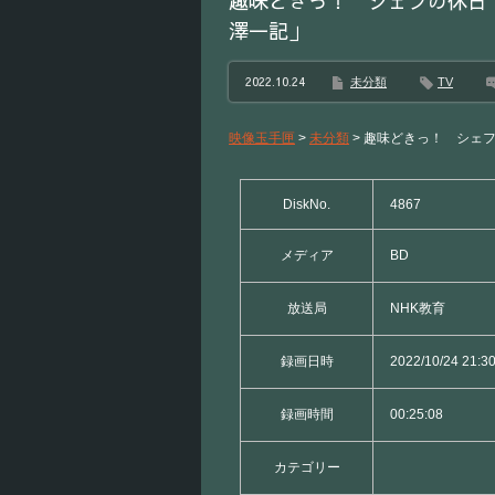
趣味どきっ！ シェフの休日
澤一記」
2022.10.24
未分類
TV
映像玉手匣
>
未分類
>
趣味どきっ！ シェ
DiskNo.
4867
メディア
BD
放送局
NHK教育
録画日時
2022/10/24 21:3
録画時間
00:25:08
カテゴリー