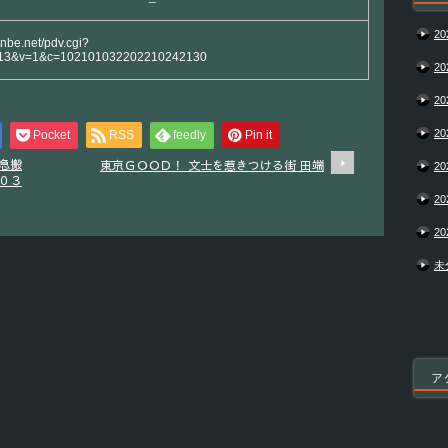
20
anbe.net/pdv.cgi?
13&v=1&c=102101032202210242130
20
20
20
Pocket
RSS
feedly
Pin it
急搬
東京ＧＯＯＤ！ 文士を惹きつける街 田端
20
０３
20
20
未
ア