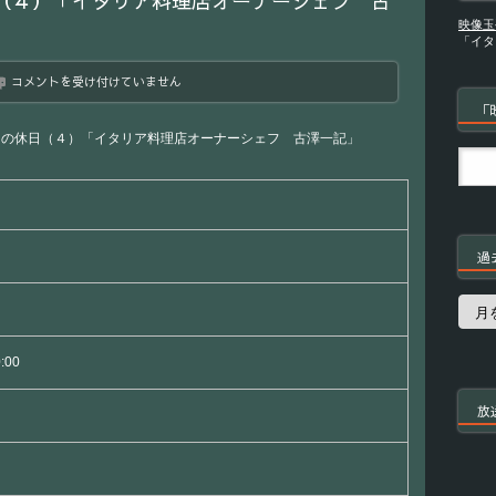
（４）「イタリア料理店オーナーシェフ 古
映像玉
「イタ
趣
コメントを受け付けていません
味
「
ど
き
フの休日（４）「イタリア料理店オーナーシェフ 古澤一記」
っ！
シ
ェ
フ
の
休
過
日
（４）
「イ
過
タ
去
リ
の
ア
番
0:00
料
組
理
店
放
オ
ー
ナ
ー
シ