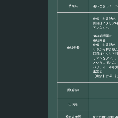
番組名
趣味どきっ！ 
俳優・向井理が
回目はイタリア
アンな夕べ」
≪詳細情報≫
番組内容
俳優・向井理が
番組概要
しさから解き放
回目はイタリア
リアンな夕べ」
という古澤さん
ペリティーボを
出演者
【出演】古澤一
番組詳細
出演者
番組表参照
http://timetable.