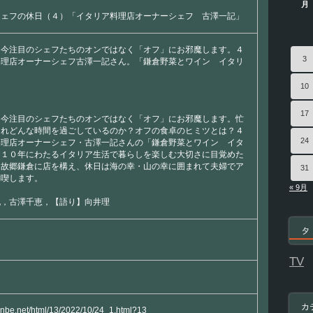
月
ェ
シェフの休日（４）「イタリア料理店オーナーシェフ 古澤一記」
フ
古
澤
、今注目のシェフたちのオンではなく「オフ」にお邪魔します。４
一
3
料理店オーナーシェフ古澤一記さん。「鎌倉野菜とワイン イタリ
記」
は
10
17
、今注目のシェフたちのオンではなく「オフ」にお邪魔します。忙
たれどんな時間を過ごしているのか？オフの食卓のヒミツとは？４
24
料理店オーナーシェフ・古澤一記さんの「鎌倉野菜とワイン イタ
。１０年にわたるイタリア生活で暮らしを楽しむ大切さに目覚めた
。故郷鎌倉に店を構え、休日は海の幸・山の幸に囲まれて夫婦でア
31
満喫します。
« 9月
記，古澤千恵，【語り】向井理
タ
TV
カ
yanbe.net/html/13/2022/10/24_1.html?13