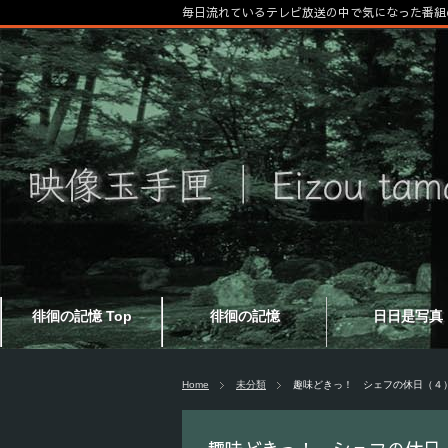
毎日流れているテレビ放送の中で気になった番組
徘徊の記憶 Top
徘徊の記憶
日日是写真
Home
未分類
趣味どきっ！ シェフの休日（４