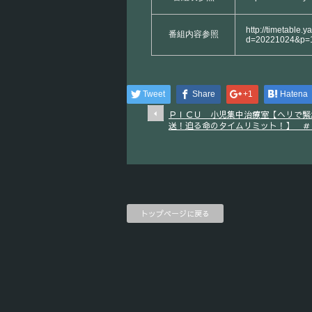
http://timetable.y
番組内容参照
d=20221024&p=
Tweet
Share
+1
Hatena
ＰＩＣＵ 小児集中治療室【ヘリで緊
送！迫る命のタイムリミット！】 ＃
トップページに戻る