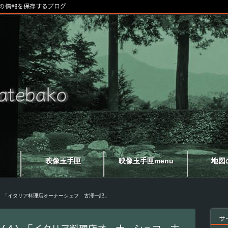
の情報を保存するブログ
映像玉手匣
映像玉手匣menu
地図
）「イタリア料理店オーナーシェフ 古澤一記」
サ