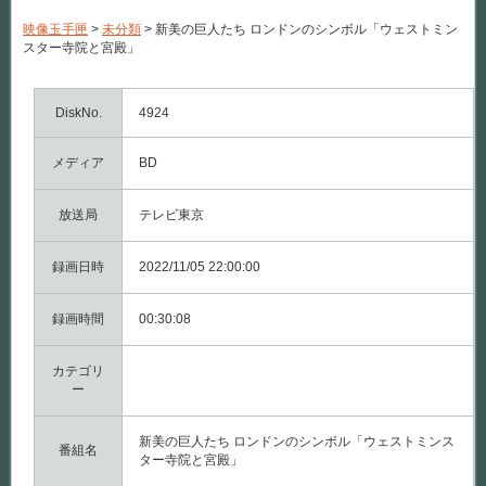
の
巨
映像玉手匣
>
未分類
>
新美の巨人たち ロンドンのシンボル「ウェストミン
人
スター寺院と宮殿」
た
ち
ロ
ン
DiskNo.
4924
ド
ン
メディア
の
BD
シ
ン
ボ
放送局
テレビ東京
ル
「ウ
録画日時
ェ
2022/11/05 22:00:00
ス
ト
録画時間
ミ
00:30:08
ン
ス
カテゴリ
タ
ー
ー
寺
院
と
新美の巨人たち ロンドンのシンボル「ウェストミンス
番組名
宮
ター寺院と宮殿」
殿」