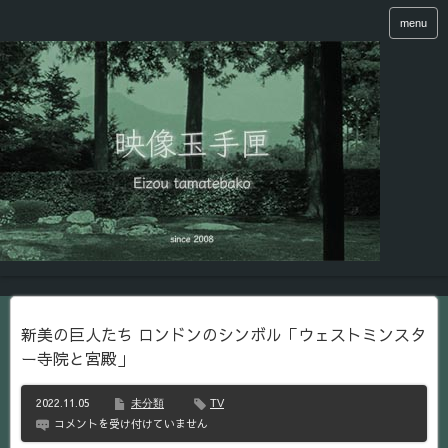
menu
新美の巨人たち ロンドンのシンボル「ウェストミンスタ
ー寺院と宮殿」
2022.11.05
未分類
TV
新
コメントを受け付けていません
美