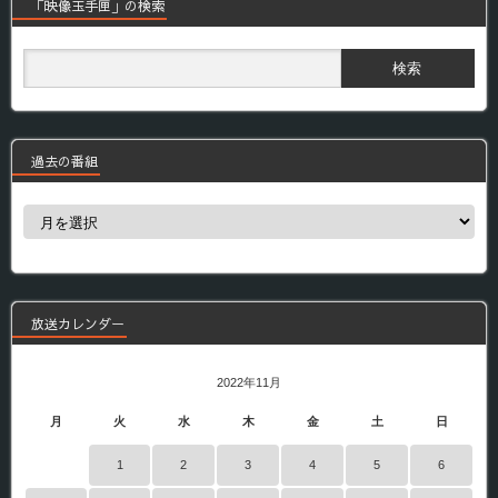
「映像玉手匣」の検索
過去の番組
過
去
の
番
組
放送カレンダー
2022年11月
月
火
水
木
金
土
日
1
2
3
4
5
6