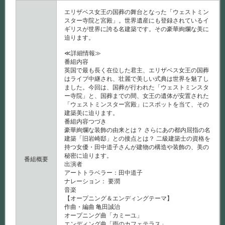
は
エリザベス女王の国葬の舞台となった「ウェストミン
スター寺院と宮殿」。世界遺産にも登録されているイ
ギリスが世界に誇る名建築です。その豪華絢爛な美に
迫ります。
≪詳細情報≫
番組内容
英国で最も長く在位した君主、エリザベス女王の国葬
はライブ中継され、壮麗で美しい式典は世界を魅了し
ました。今回は、国葬が行われた「ウェストミンスタ
ー寺院」と、国葬までの間、女王の遺体が安置された
「ウェストミンスター宮殿」にスポットを当て、その
建築美に迫ります。
番組内容つづき
豪華絢爛な装飾の由来とは？ さらにあの都内屈指の名
建築「旧岩崎邸」との接点とは？ 二級建築士の資格を
持つ女優・田中道子さんが建物の構造や装飾の、美の
秘密に迫ります。
番組概要
出演者
アートトラベラー：田中道子
ナレーション： 要潤
音楽
【オープニング＆エンディングテーマ】
作曲・編曲 亀田誠治
オープニング曲「カミーユ」
エンディング曲「雨のカフェテラス」