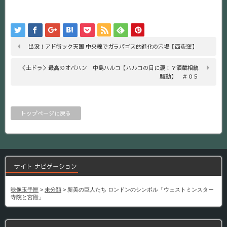
出没！アド街ック天国 中央線でガラパゴス的進化の穴場【西荻窪】
＜土ドラ＞最高のオバハン 中島ハルコ【ハルコの目に涙！？酒蔵相続
騒動】 ＃０５
トップページに戻る
サイト ナビゲーション
映像玉手匣
>
未分類
>
新美の巨人たち ロンドンのシンボル「ウェストミンスター
寺院と宮殿」