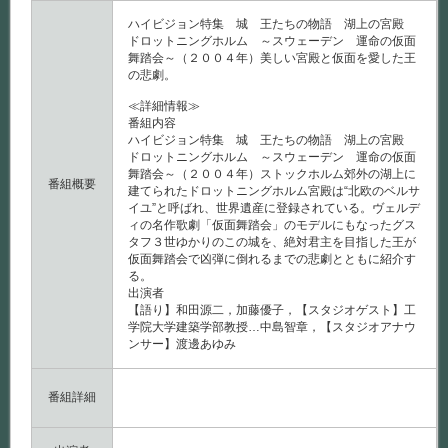
（２
０
ハイビジョン特集 城 王たちの物語 湖上の宮殿
０
ドロットニングホルム ～スウェーデン 運命の仮面
４
舞踏会～（２００４年）美しい宮殿と仮面を愛した王
年）
の悲劇。
は
≪詳細情報≫
番組内容
ハイビジョン特集 城 王たちの物語 湖上の宮殿
ドロットニングホルム ～スウェーデン 運命の仮面
舞踏会～（２００４年）ストックホルム郊外の湖上に
番組概要
建てられたドロットニングホルム宮殿は“北欧のベルサ
イユ”と呼ばれ、世界遺産に登録されている。ヴェルデ
ィの名作歌劇「仮面舞踏会」のモデルにもなったグス
タフ３世ゆかりのこの城を、絶対君主を目指した王が
仮面舞踏会で凶弾に倒れるまでの悲劇とともに紹介す
る。
出演者
【語り】和田源二，加藤優子，【スタジオゲスト】工
学院大学建築学部教授…中島智章，【スタジオアナウ
ンサー】渡邊あゆみ
番組詳細