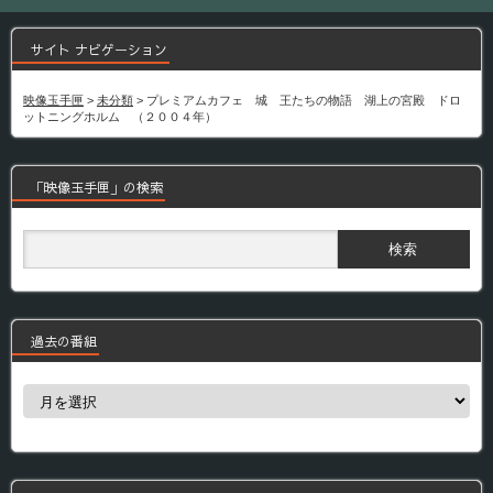
サイト ナビゲーション
映像玉手匣
>
未分類
>
プレミアムカフェ 城 王たちの物語 湖上の宮殿 ドロ
ットニングホルム （２００４年）
「映像玉手匣」の検索
過去の番組
過
去
の
番
組