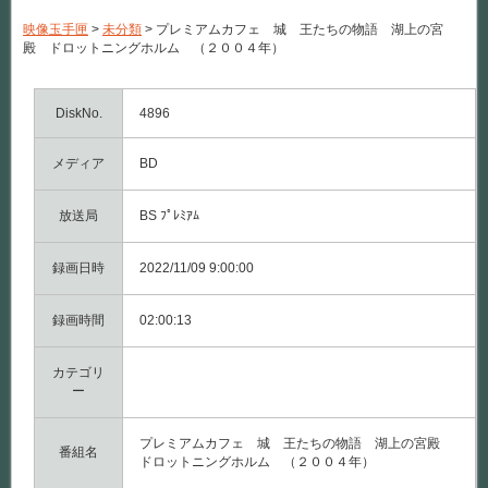
ミ
ア
映像玉手匣
>
未分類
>
プレミアムカフェ 城 王たちの物語 湖上の宮
ム
殿 ドロットニングホルム （２００４年）
カ
フ
ェ
城
DiskNo.
4896
王
た
メディア
ち
BD
の
物
語
放送局
BS ﾌﾟﾚﾐｱﾑ
湖
上
録画日時
の
2022/11/09 9:00:00
宮
殿
録画時間
ド
02:00:13
ロ
ッ
カテゴリ
ト
ニ
ー
ン
グ
ホ
プレミアムカフェ 城 王たちの物語 湖上の宮殿
番組名
ル
ドロットニングホルム （２００４年）
ム