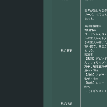
世界が愛した名
リーズ。ポワロ
まれる。
≪詳細情報≫
番組内容
ロンドンから遠
ルの主人から殺
きの主人が書い
古い館で、幽霊
まれる。
番組概要
出演者
【出演】デビッ
人，フィリップ
恵子，堀江真理
原作・脚本
【原作】アガサ
監督・演出
【演出】レニー
制作
～（イギリス）
番組詳細