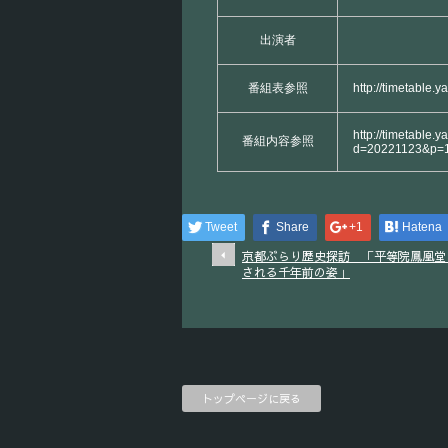
出演者
番組表参照
http://timetable.
http://timetable.y
番組内容参照
d=20221123&p=
Tweet
Share
+1
Hatena
京都ぶらり歴史探訪 「平等院鳳凰堂
される千年前の姿」
トップページに戻る