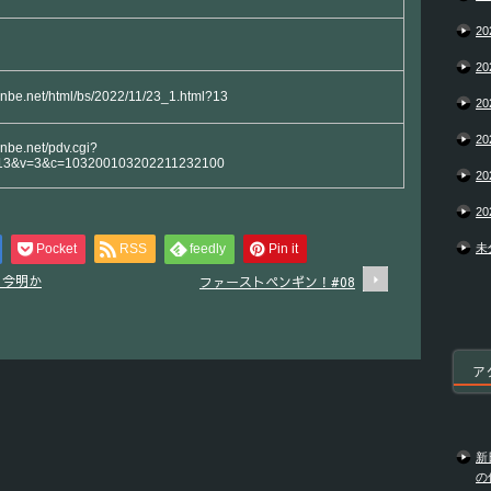
20
20
yanbe.net/html/bs/2022/11/23_1.html?13
20
20
anbe.net/pdv.cgi?
13&v=3&c=103200103202211232100
20
20
Pocket
RSS
feedly
Pin it
未
 今明か
ファーストペンギン！#08
ア
新
の