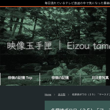
毎日流れているテレビ放送の中で気になった番組
徘徊の記憶 Top
徘徊の記憶
日日是写真
Home
未分類
名探偵ポワロ（２５）「マースド