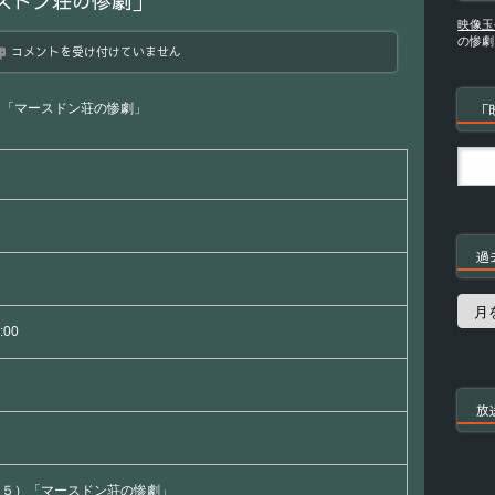
スドン荘の惨劇」
映像玉
の惨劇
名
コメントを受け付けていません
探
偵
ポ
）「マースドン荘の惨劇」
「
ワ
ロ
（２
５）
「マ
ー
ス
ド
過
ン
荘
の
過
惨
去
:00
劇」
の
は
番
組
放
２５）「マースドン荘の惨劇」