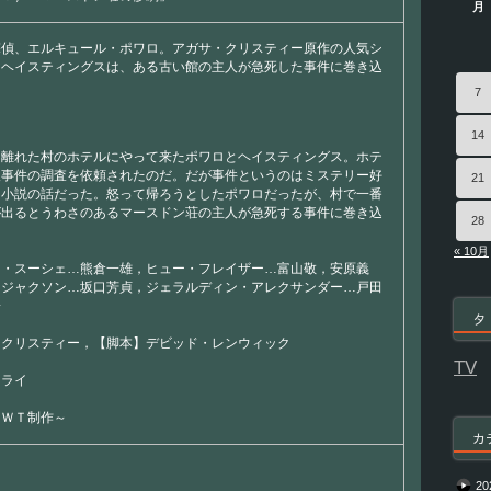
月
探偵、エルキュール・ポワロ。アガサ・クリスティー原作の人気シ
とヘイスティングスは、ある古い館の主人が急死した事件に巻き込
7
14
く離れた村のホテルにやって来たポワロとヘイスティングス。ホテ
人事件の調査を依頼されたのだ。だが事件というのはミステリー好
21
た小説の話だった。怒って帰ろうとしたポワロだったが、村で一番
が出るとうわさのあるマースドン荘の主人が急死する事件に巻き込
28
« 10月
ド・スーシェ…熊倉一雄，ヒュー・フレイザー…富山敬，安原義
・ジャクソン…坂口芳貞，ジェラルディン・アレクサンダー…戸田
子
タ
・クリスティー，【脚本】デビッド・レンウィック
TV
・ライ
ＬＷＴ制作～
カ
20