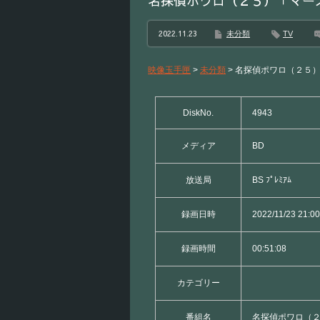
名探偵ポワロ（２５）「マー
2022.11.23
未分類
TV
映像玉手匣
>
未分類
>
名探偵ポワロ（２５
DiskNo.
4943
メディア
BD
放送局
BS ﾌﾟﾚﾐｱﾑ
録画日時
2022/11/23 21:00
録画時間
00:51:08
カテゴリー
番組名
名探偵ポワロ（