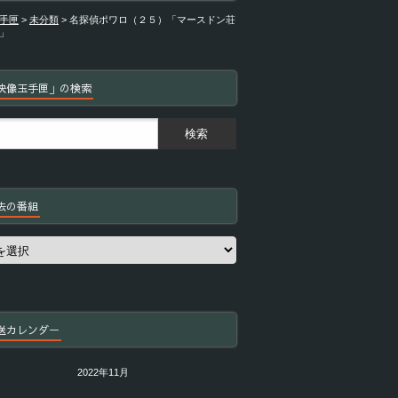
手匣
>
未分類
>
名探偵ポワロ（２５）「マースドン荘
」
映像玉手匣」の検索
去の番組
送カレンダー
2022年11月