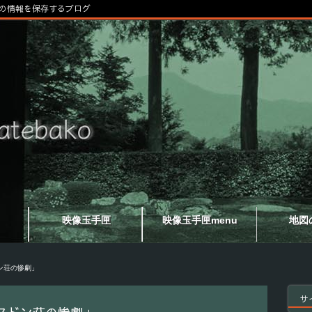
の情報を保存するブログ
映像玉手匣
映像玉手匣menu
地図
ン荘の惨劇」
サ