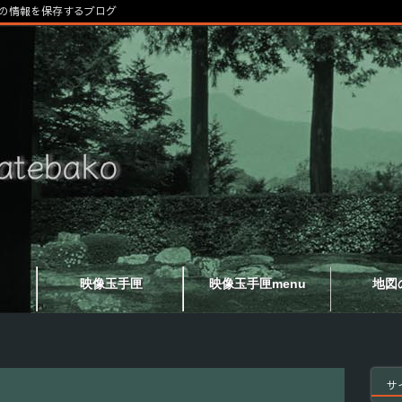
の情報を保存するブログ
映像玉手匣
映像玉手匣menu
地図
サ