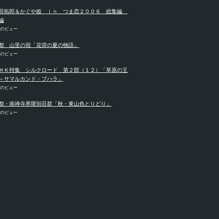
田拓郎＆かぐや姫 ｉｎ つま恋２００６ 総集編
編
件のビュー
都 山里の宿「花背の夏の物語」
件のビュー
ＨＫ特集 シルクロード 第２部（１２）「草原の王
～サマルカンド・ブハラ」
件のビュー
都・南禅寺界隈別荘群「秋・東山色とりどり」
件のビュー