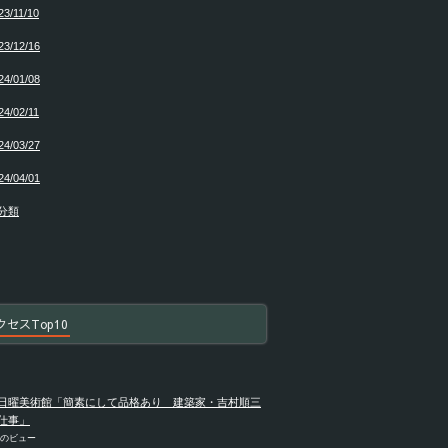
23/11/10
23/12/16
24/01/08
24/02/11
24/03/27
24/04/01
分類
クセスTop10
日曜美術館「簡素にして品格あり 建築家・吉村順三
仕事」
件のビュー