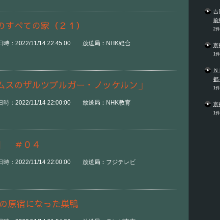
吉
前
のすべての家（２１）
2
：2022/11/14 22:45:00 放送局：NHK総合
京
1
Ｎ
都
ムスのザルツブルガー・ノッケルン」
1
：2022/11/14 22:00:00 放送局：NHK教育
京
1
】 ＃０４
時：2022/11/14 22:00:00 放送局：フジテレビ
んの原宿になった巣鴨