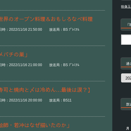
映像玉
世界のオーブン料理＆おもしろなべ料理
「
2022/11/16 21:50:00 放送局：BS ﾌﾟﾚﾐｱﾑ
メバチの巣」
過
2022/11/16 21:00:00 放送局：BS ﾌﾟﾚﾐｱﾑ
過
去
の
寿司と焼肉と〆は冷めん…最後は涙？】
番
組
：2022/11/16 20:00:00 放送局：BS11
放
絵師・若冲はなぜ描いたのか」
月