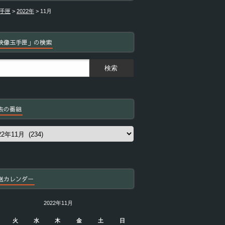
手匣
>
2022年
>
11月
映像玉手匣」の検索
去の番組
送カレンダー
2022年11月
火
水
木
金
土
日