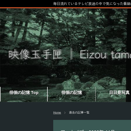
毎日流れているテレビ放送の中で気になった番組
徘徊の記憶 Top
徘徊の記憶
日日是写真
Home
過去の記事一覧