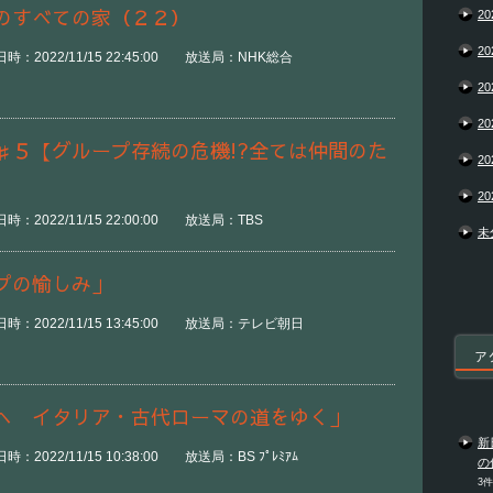
のすべての家（２２）
20
20
：2022/11/15 22:45:00 放送局：NHK総合
20
20
♯５【グループ存続の危機!?全ては仲間のた
20
20
：2022/11/15 22:00:00 放送局：TBS
未
プの愉しみ」
時：2022/11/15 13:45:00 放送局：テレビ朝日
ア
へ イタリア・古代ローマの道をゆく」
新
2022/11/15 10:38:00 放送局：BS ﾌﾟﾚﾐｱﾑ
の
3