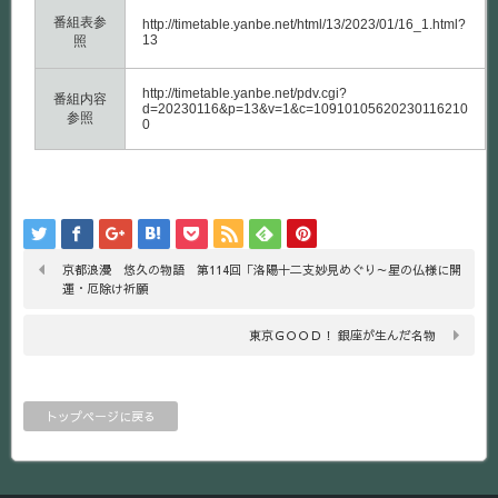
番組表参
http://timetable.yanbe.net/html/13/2023/01/16_1.html?
13
照
http://timetable.yanbe.net/pdv.cgi?
番組内容
d=20230116&p=13&v=1&c=10910105620230116210
参照
0
京都浪漫 悠久の物語 第114回「洛陽十二支妙見めぐり～星の仏様に開
運・厄除け祈願
東京ＧＯＯＤ！ 銀座が生んだ名物
トップページに戻る