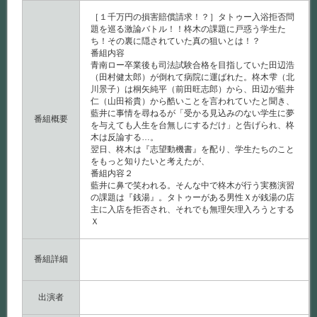
２
は
［１千万円の損害賠償請求！？］タトゥー入浴拒否問
題を巡る激論バトル！！柊木の課題に戸惑う学生た
ち！その裏に隠されていた真の狙いとは！？
番組内容
青南ロー卒業後も司法試験合格を目指していた田辺浩
（田村健太郎）が倒れて病院に運ばれた。柊木雫（北
川景子）は桐矢純平（前田旺志郎）から、田辺が藍井
仁（山田裕貴）から酷いことを言われていたと聞き、
藍井に事情を尋ねるが「受かる見込みのない学生に夢
番組概要
を与えても人生を台無しにするだけ」と告げられ、柊
木は反論する…。
翌日、柊木は『志望動機書』を配り、学生たちのこと
をもっと知りたいと考えたが、
番組内容２
藍井に鼻で笑われる。そんな中で柊木が行う実務演習
の課題は『銭湯』。タトゥーがある男性Ｘが銭湯の店
主に入店を拒否され、それでも無理矢理入ろうとする
Ｘ
番組詳細
出演者