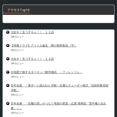
アクセスTop10
大好き！五つ子Ｇｏ！！ １１話
2件のビュー
【特集ドラマ】アイドル誕生 輝け昭和歌謡［字］
2件のビュー
大好き！五つ子Ｇｏ！！ １２話
1件のビュー
古地図で旅するヨーロッパ都市物語 －フィレンツェ－
1件のビュー
百年名家 「東洋一と謳われた洋館～壮麗なチューダー様式「旧前田家本邸
洋館」
1件のビュー
百年名家 「住職の思いがつなぐ奇跡の茶室～広尾 香林院「雲中庵と自久
庵」～」
1件のビュー