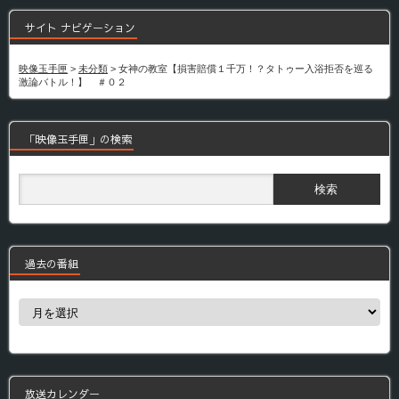
サイト ナビゲーション
映像玉手匣
>
未分類
>
女神の教室【損害賠償１千万！？タトゥー入浴拒否を巡る
激論バトル！】 ＃０２
「映像玉手匣」の検索
過去の番組
過
去
の
番
組
放送カレンダー