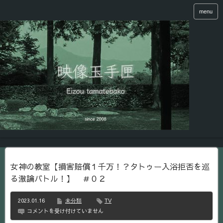
menu
女神の教室【損害賠償１千万！？タトゥー入浴拒否を巡
る激論バトル！】 ＃０２
2023.01.16
未分類
TV
女
コメントを受け付けていません
神