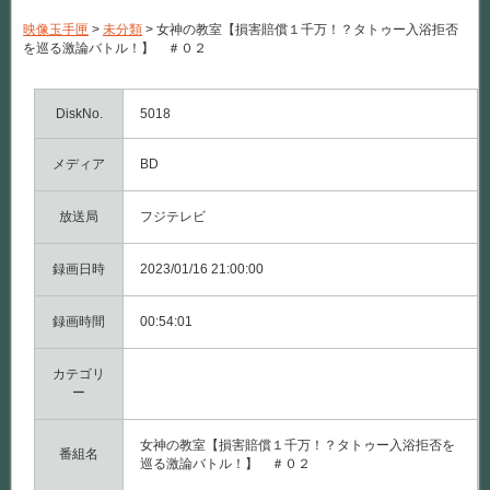
の
教
映像玉手匣
>
未分類
>
女神の教室【損害賠償１千万！？タトゥー入浴拒否
室
を巡る激論バトル！】 ＃０２
【損
害
賠
償
DiskNo.
5018
１
千
メディア
万！？
BD
タ
ト
ゥ
放送局
フジテレビ
ー
入
録画日時
浴
2023/01/16 21:00:00
拒
否
録画時間
を
00:54:01
巡
る
カテゴリ
激
論
ー
バ
ト
ル！】
女神の教室【損害賠償１千万！？タトゥー入浴拒否を
番組名
＃
巡る激論バトル！】 ＃０２
０