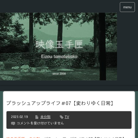
menu
ブラッシュアップライフ＃07【変わりゆく日常】
2023.02.19
未分類
TV
ブ
コメントを受け付けていません
ラ
ッ
シ