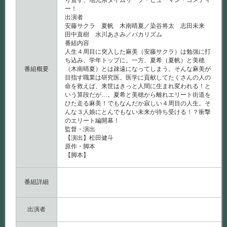
り直す、地元系タイムリープ・ヒューマン・コメディ
ー！
出演者
安藤サクラ 夏帆 木南晴夏／染谷将太 志田未来
田中直樹 水川あさみ／バカリズム
番組内容
人生４周目に突入した麻美（安藤サクラ）は勉強に打
ち込み、学年トップに。一方、夏希（夏帆）と美穂
番組概要
（木南晴夏）とは疎遠になってしまう。そんな麻美が
目指す職業は研究医。医学に貢献してたくさんの人の
命を救えば、来世はきっと人間に生まれ変われる！と
いう算段だが…。夏希と美穂から離れエリート街道を
ひた走る麻美！でもなんだか寂しい４周目の人生。そ
んな３人娘にとんでもない未来が待ち受ける！？衝撃
のエリート編開幕！
監督・演出
【演出】松田健斗
原作・脚本
【脚本】
番組詳細
出演者