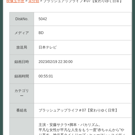
映像玉手匣
>
未分類
>
ブラッシュアップライフ＃07【変わりゆく日常】
ュ
ア
ッ
プ
DiskNo.
5042
ラ
イ
メディア
BD
フ
＃
07【変
放送局
日本テレビ
わ
り
ゆ
録画日時
2023/02/19 22:30:00
く
日
常】
録画時間
00:55:01
は
カテゴリ
ー
番組名
ブラッシュアップライフ＃07【変わりゆく日常】
主演・安藤サクラ×脚本・バカリズム。
平凡な女性が平凡な人生をもう一度“赤ちゃんから”や