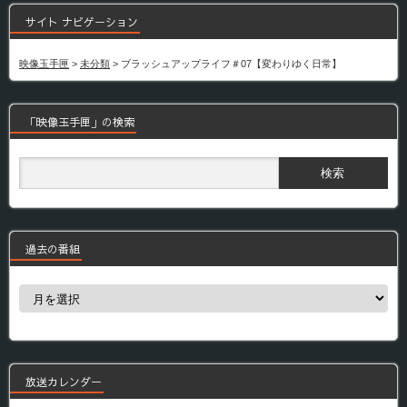
サイト ナビゲーション
映像玉手匣
>
未分類
>
ブラッシュアップライフ＃07【変わりゆく日常】
「映像玉手匣」の検索
過去の番組
過
去
の
番
組
放送カレンダー