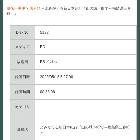
が
え
映像玉手匣
>
未分類
>
よみがえる新日本紀行「山の城下町で～福島県三春
る
町～」
新
日
本
紀
DiskNo.
5132
行
「山
メディア
の
BD
城
下
町
放送局
BS ﾌﾟﾚﾐｱﾑ
で
～
録画日時
福
2023/05/13 5:27:00
島
県
録画時間
三
00:38:08
春
町
カテゴリ
～」
は
ー
よみがえる新日本紀行「山の城下町で～福島県三春町
番組名
～」