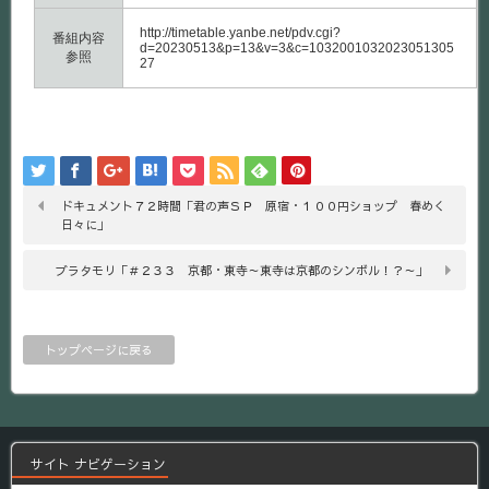
http://timetable.yanbe.net/pdv.cgi?
番組内容
d=20230513&p=13&v=3&c=1032001032023051305
参照
27
ドキュメント７２時間「君の声ＳＰ 原宿・１００円ショップ 春めく
日々に」
ブラタモリ「＃２３３ 京都・東寺～東寺は京都のシンボル！？～」
トップページに戻る
サイト ナビゲーション