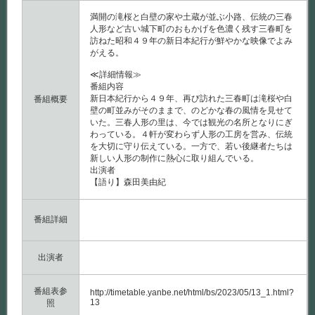
満開の滝桜と白壁の家や土蔵が並ぶ小路、伝統の三春
人形など古い城下町のおもかげを色濃く残す三春町を
訪ねた昭和４９年の新日本紀行が鮮やかな映像でよみ
がえる。
≪詳細情報≫
番組内容
新日本紀行から４９年、再び訪れた三春町は滝桜や白
番組概要
壁の町並みがそのままで、のどかな春の風情を見せて
いた。三春人形の里は、今では観光の名所となりにぎ
わっている。４軒が変わらず人形の工房を営み、伝統
を大切に守り伝えている。一方で、若い後継者たちは
新しい人形の制作に熱心に取り組んでいる。
出演者
【語り】森田美由紀
番組詳細
出演者
番組表参
http://timetable.yanbe.net/html/bs/2023/05/13_1.html?
13
照