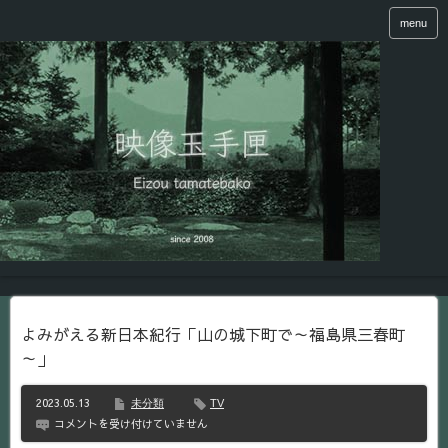
menu
よみがえる新日本紀行「山の城下町で～福島県三春町
～」
2023.05.13
未分類
TV
よ
コメントを受け付けていません
み