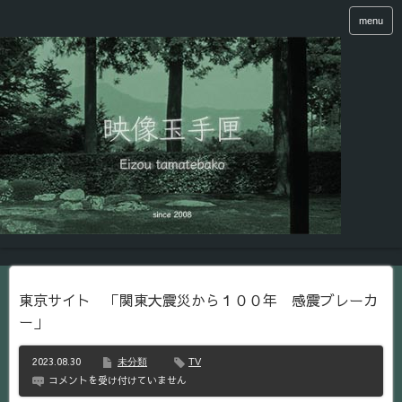
menu
東京サイト 「関東大震災から１００年 感震ブレーカ
ー」
2023.08.30
未分類
TV
東
コメントを受け付けていません
京