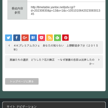
http://timetable.yanbe.net/pdv.cgi?
番組内容
d=20230830&p=13&v=1&c=1051010642023083013
参照
45
４Ｋプレミアムカフェ あなたの知らない 上野駅徒歩７分（２０１５
年）
英雄たちの選択 どうした？石川数正 ～なぜ家康の忠臣は出奔したの
か～
トップページに戻る
サイト ナビゲーション