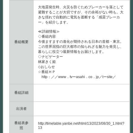
大地震発生時、火災を防ぐためブレーカーを落として
避難することが大切ですが、その余裕がない時も。大
きな揺れで自動的に電気を遮断する「感震ブレーカ
ー」を紹介します。
≪詳細情報≫
◇番組内容
今後ますますの進化が期待される日本の首都・東京。
番組概要
この世界屈指の巨大都市の知られざる魅力を発見し、
暮らしに役立つ最新情報をお届けします。
◇ナビゲーター
林家きく姫
◇おしらせ
☆番組ＨＰ
http：／／www．tvーasahi．co．jp／tーsite／
番組詳細
出演者
番組表参
http://timetable.yanbe.net/html/13/2023/08/30_1.html?
13
照