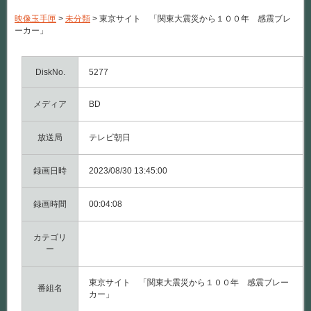
サ
イ
映像玉手匣
>
未分類
>
東京サイト 「関東大震災から１００年 感震ブレ
ト
ーカー」
「関
東
大
震
DiskNo.
5277
災
か
メディア
ら
BD
１
０
０
放送局
テレビ朝日
年
感
録画日時
震
2023/08/30 13:45:00
ブ
レ
録画時間
ー
00:04:08
カ
ー」
カテゴリ
は
ー
東京サイト 「関東大震災から１００年 感震ブレー
番組名
カー」