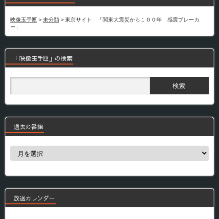
映像玉手匣
>
未分類
>
東京サイト 「関東大震災から１００年 感震ブレーカ
ー」
「映像玉手匣」の検索
過去の番組
過
去
の
番
組
放送カレンダー