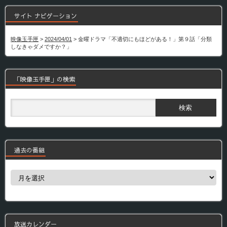
サイト ナビゲーション
映像玉手匣
>
2024/04/01
>
金曜ドラマ「不適切にもほどがある！」第９話「分類
しなきゃダメですか？」
「映像玉手匣」の検索
過去の番組
過
去
の
番
組
放送カレンダー