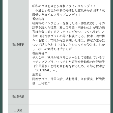
昭和のダメおやじが令和にタイムスリップ！！
「不適切」発言が令和の停滞した空気をかき回す！意
識低い系タイムスリップコメディ！
番組内容
社内報のインタビューを受けた渚（仲里依紗）。その
記事を読んだ後輩・杉山ひろ美（円井わん）が渚の発
言は自分に対するアウティングかつ、マタハラだ、と
市郎（阿部サダヲ）の元に相談にくる。秋津（磯村勇
斗）も交え、市郎から話を聞いた渚は、特定の誰かに
番組概要
ついて話したわけではないとショックを受ける。しか
し、杉山の気持ちは治まらず…
番組内容２
そんな中、秋津が社内モニターとして登録しているマ
ッチングアプリでマッチした証券会社勤務の矢野恭子
（守屋麗奈）と待ち合わせをするため、市郎と秋津は
「SCANDAL」へ。
出演者
阿部サダヲ、仲里依紗、磯村勇斗、河合優実、坂元愛
登、三宅弘＊
番組詳細
出演者