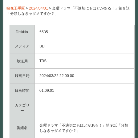
ド
ラ
映像玉手匣
>
2024/04/01
>
金曜ドラマ「不適切にもほどがある！」第９話
マ
「分類しなきゃダメですか？」
「不
適
切
に
DiskNo.
5535
も
ほ
メディア
ど
BD
が
あ
る！」
放送局
TBS
第
９
録画日時
話
2024/03/22 22:00:00
「分
類
録画時間
し
01:09:01
な
き
カテゴリ
ゃ
ダ
ー
メ
で
す
金曜ドラマ「不適切にもほどがある！」第９話「分類
番組名
か？」
しなきゃダメですか？」
は