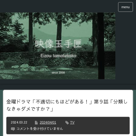
menu
金曜ドラマ「不適切にもほどがある！」第９話「分類し
なきゃダメですか？」
2024.03.22
2024/04/01
TV
金
コメントを受け付けていません
曜