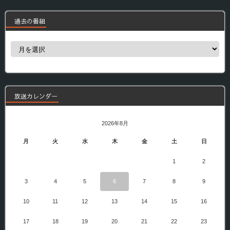
過去の番組
過
去
の
番
組
放送カレンダー
2026年8月
月
火
水
木
金
土
日
1
2
3
4
5
6
7
8
9
10
11
12
13
14
15
16
17
18
19
20
21
22
23