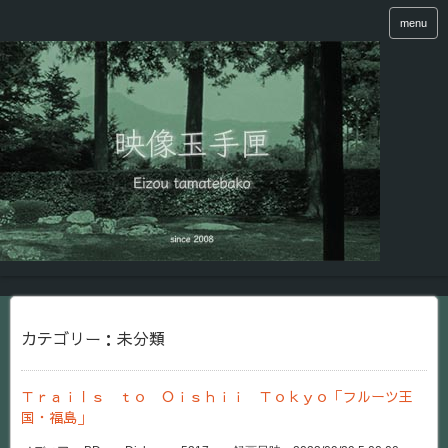
menu
カテゴリー：未分類
Ｔｒａｉｌｓ ｔｏ Ｏｉｓｈｉｉ Ｔｏｋｙｏ「フルーツ王
国・福島」