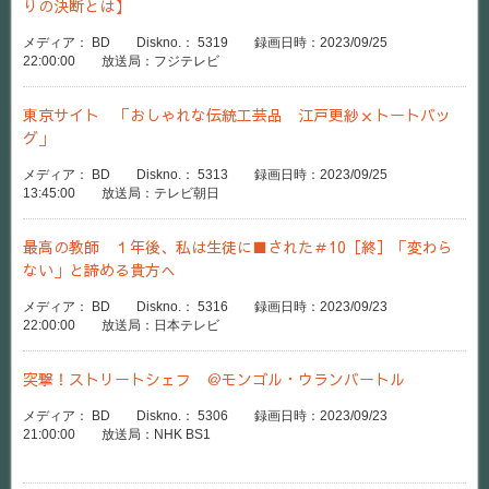
りの決断とは】
メディア： BD Diskno.： 5319 録画日時：2023/09/25
22:00:00 放送局：フジテレビ
東京サイト 「おしゃれな伝統工芸品 江戸更紗ｘトートバッ
グ」
メディア： BD Diskno.： 5313 録画日時：2023/09/25
13:45:00 放送局：テレビ朝日
最高の教師 １年後、私は生徒に■された＃10［終］「変わら
ない」と諦める貴方へ
メディア： BD Diskno.： 5316 録画日時：2023/09/23
22:00:00 放送局：日本テレビ
突撃！ストリートシェフ ＠モンゴル・ウランバートル
メディア： BD Diskno.： 5306 録画日時：2023/09/23
21:00:00 放送局：NHK BS1