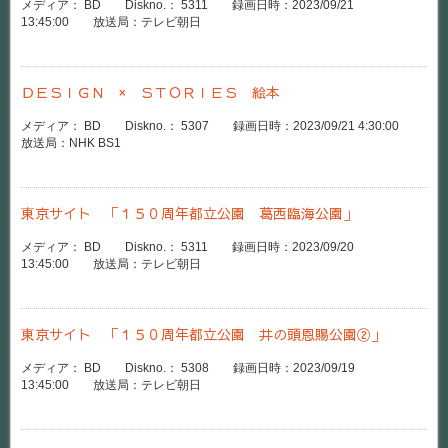
メディア： BD Diskno.： 5311 録画日時：2023/09/21
13:45:00 放送局：テレビ朝日
ＤＥＳＩＧＮ × ＳＴＯＲＩＥＳ 絵本
メディア： BD Diskno.： 5307 録画日時：2023/09/21 4:30:00
放送局：NHK BS1
東京サイト 「１５０周年都立公園 葛西臨海公園」
メディア： BD Diskno.： 5311 録画日時：2023/09/20
13:45:00 放送局：テレビ朝日
東京サイト 「１５０周年都立公園 井の頭恩賜公園②」
メディア： BD Diskno.： 5308 録画日時：2023/09/19
13:45:00 放送局：テレビ朝日