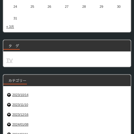
24
25
26
27
28
29
30
31
« 3月
タ グ
TV
カテゴリー
2023/10/14
2023/11/10
2023/12/16
2024/01/08