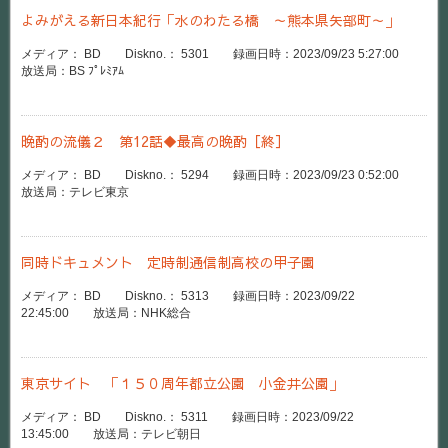
よみがえる新日本紀行「水のわたる橋 ～熊本県矢部町～」
メディア： BD Diskno.： 5301 録画日時：2023/09/23 5:27:00
放送局：BS ﾌﾟﾚﾐｱﾑ
晩酌の流儀２ 第12話◆最高の晩酌［終］
メディア： BD Diskno.： 5294 録画日時：2023/09/23 0:52:00
放送局：テレビ東京
同時ドキュメント 定時制通信制高校の甲子園
メディア： BD Diskno.： 5313 録画日時：2023/09/22
22:45:00 放送局：NHK総合
東京サイト 「１５０周年都立公園 小金井公園」
メディア： BD Diskno.： 5311 録画日時：2023/09/22
13:45:00 放送局：テレビ朝日