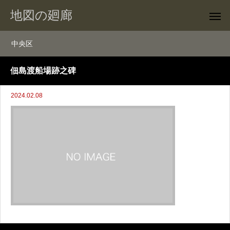
地図の廻廊
中央区
佃島渡船場跡之碑
2024.02.08