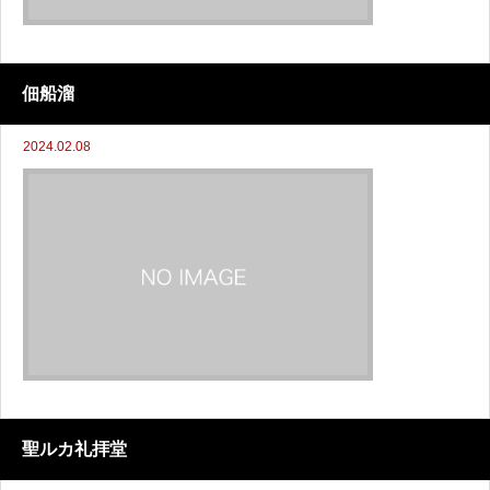
佃船溜
2024.02.08
聖ルカ礼拝堂