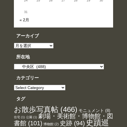
24
25
26
27
28
29
30
31
« 2月
アーカイブ
ア
ー
カ
イ
所在地
ブ
所
在
地
カテゴリー
カ
テ
ゴ
リ
タグ
ー
お散歩写真帖
(466)
モニュメント
(8)
劇場・美術館・博物館・図
住宅
(1)
公園
(1)
史蹟巡
書館
(101)
史跡
(94)
博物館
(2)