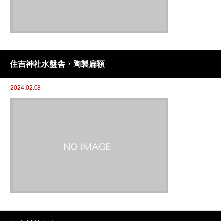
住吉神社水盤舎・陶製扁額
2024.02.08