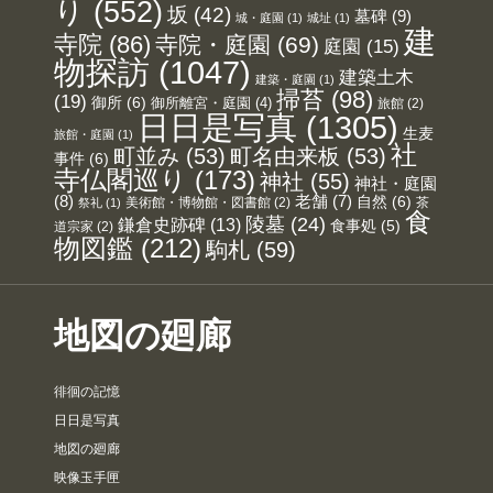
り
(552)
坂
(42)
墓碑
(9)
城・庭園
(1)
城址
(1)
建
寺院
(86)
寺院・庭園
(69)
庭園
(15)
物探訪
(1047)
建築土木
建築・庭園
(1)
掃苔
(98)
(19)
御所
(6)
御所離宮・庭園
(4)
旅館
(2)
日日是写真
(1305)
生麦
旅館・庭園
(1)
社
町並み
(53)
町名由来板
(53)
事件
(6)
寺仏閣巡り
(173)
神社
(55)
神社・庭園
(8)
老舗
(7)
自然
(6)
美術館・博物館・図書館
(2)
茶
祭礼
(1)
食
陵墓
(24)
鎌倉史跡碑
(13)
食事処
(5)
道宗家
(2)
物図鑑
(212)
駒札
(59)
地図の廻廊
徘徊の記憶
日日是写真
地図の廻廊
映像玉手匣