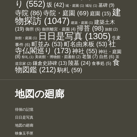
り
(552)
坂
(42)
墓碑
(9)
城・庭園
(1)
城址
(1)
建
寺院
(86)
寺院・庭園
(69)
庭園
(15)
物探訪
(1047)
建築土木
建築・庭園
(1)
掃苔
(98)
(19)
御所
(6)
御所離宮・庭園
(4)
旅館
(2)
日日是写真
(1305)
生麦
旅館・庭園
(1)
社
町並み
(53)
町名由来板
(53)
事件
(6)
寺仏閣巡り
(173)
神社
(55)
神社・庭園
(8)
老舗
(7)
自然
(6)
美術館・博物館・図書館
(2)
茶
祭礼
(1)
食
陵墓
(24)
鎌倉史跡碑
(13)
食事処
(5)
道宗家
(2)
物図鑑
(212)
駒札
(59)
地図の廻廊
徘徊の記憶
日日是写真
地図の廻廊
映像玉手匣