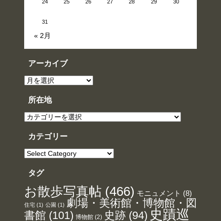
24
25
26
27
28
29
30
31
« 2月
アーカイブ
ア
ー
カ
イ
所在地
ブ
所
在
地
カテゴリー
カ
テ
ゴ
リ
タグ
ー
お散歩写真帖
(466)
モニュメント
(8)
劇場・美術館・博物館・図
住宅
(1)
公園
(1)
史蹟巡
書館
(101)
史跡
(94)
博物館
(2)