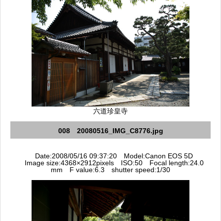
六道珍皇寺
008 20080516_IMG_C8776.jpg
Date:2008/05/16 09:37:20 Model:Canon EOS 5D
Image size:4368×2912pixels ISO:50 Focal length:24.0
mm F value:6.3 shutter speed:1/30