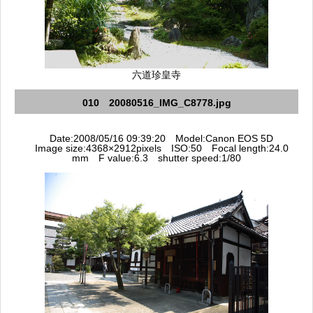
六道珍皇寺
010 20080516_IMG_C8778.jpg
Date:2008/05/16 09:39:20 Model:Canon EOS 5D
Image size:4368×2912pixels ISO:50 Focal length:24.0
mm F value:6.3 shutter speed:1/80