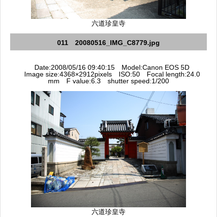
六道珍皇寺
011 20080516_IMG_C8779.jpg
Date:2008/05/16 09:40:15 Model:Canon EOS 5D
Image size:4368×2912pixels ISO:50 Focal length:24.0
mm F value:6.3 shutter speed:1/200
六道珍皇寺