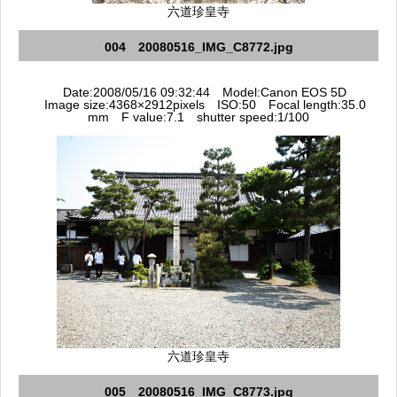
六道珍皇寺
004 20080516_IMG_C8772.jpg
Date:2008/05/16 09:32:44 Model:Canon EOS 5D
Image size:4368×2912pixels ISO:50 Focal length:35.0
mm F value:7.1 shutter speed:1/100
六道珍皇寺
005 20080516_IMG_C8773.jpg