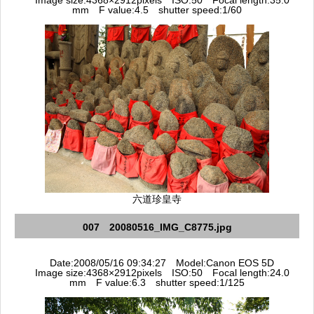
Image size:4368×2912pixels ISO:50 Focal length:35.0
mm F value:4.5 shutter speed:1/60
六道珍皇寺
007 20080516_IMG_C8775.jpg
Date:2008/05/16 09:34:27 Model:Canon EOS 5D
Image size:4368×2912pixels ISO:50 Focal length:24.0
mm F value:6.3 shutter speed:1/125