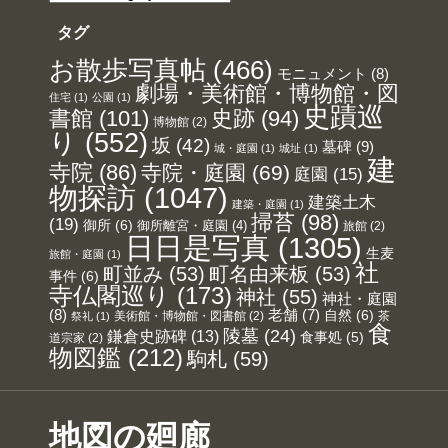
テ
ゴ
リ
タグ
ー
お散歩写真帖
(466)
モニュメント
(8)
劇場・美術館・博物館・図
住宅
(1)
公園
(1)
史蹟巡
書館
(101)
史跡
(94)
博物館
(2)
り
(552)
坂
(42)
墓碑
(9)
城・庭園
(1)
城址
(1)
建
寺院
(86)
寺院・庭園
(69)
庭園
(15)
物探訪
(1047)
建築土木
建築・庭園
(1)
掃苔
(98)
(19)
御所
(6)
御所離宮・庭園
(4)
旅館
(2)
日日是写真
(1305)
生麦
旅館・庭園
(1)
社
町並み
(53)
町名由来板
(53)
事件
(6)
寺仏閣巡り
(173)
神社
(55)
神社・庭園
(8)
老舗
(7)
自然
(6)
美術館・博物館・図書館
(2)
茶
祭礼
(1)
食
陵墓
(24)
鎌倉史跡碑
(13)
食事処
(5)
道宗家
(2)
物図鑑
(212)
駒札
(59)
地図の廻廊