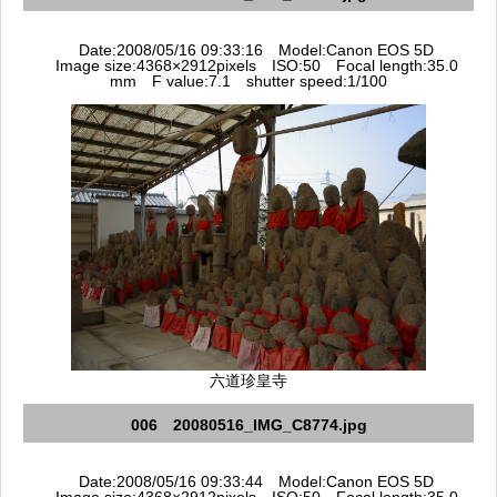
Date:2008/05/16 09:33:16 Model:Canon EOS 5D
Image size:4368×2912pixels ISO:50 Focal length:35.0
mm F value:7.1 shutter speed:1/100
六道珍皇寺
006 20080516_IMG_C8774.jpg
Date:2008/05/16 09:33:44 Model:Canon EOS 5D