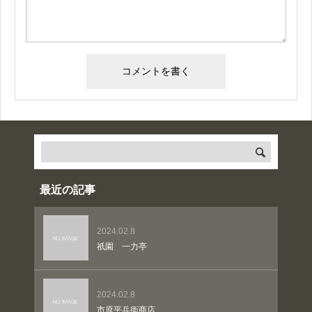
最近の記事
2024.02.8
祇園 一力亭
2024.02.8
市原平兵衞商店