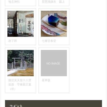
地主神社
琵琶湖疎水 蹴上
原了郭
七條甘春堂
後伏見天皇十八世
産寧坂
皇孫 守脩親王墓
（伏）
コメント