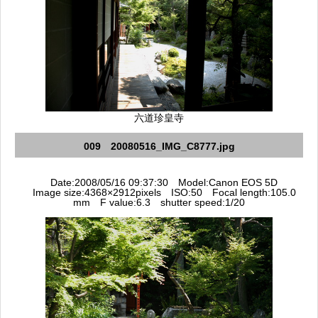
六道珍皇寺
009 20080516_IMG_C8777.jpg
Date:2008/05/16 09:37:30 Model:Canon EOS 5D
Image size:4368×2912pixels ISO:50 Focal length:105.0
mm F value:6.3 shutter speed:1/20