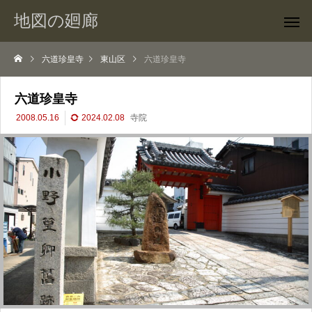
地図の廻廊
六道珍皇寺
東山区
六道珍皇寺
六道珍皇寺
2008.05.16
2024.02.08
寺院