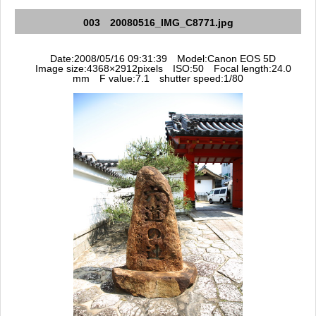
003 20080516_IMG_C8771.jpg
Date:2008/05/16 09:31:39 Model:Canon EOS 5D
Image size:4368×2912pixels ISO:50 Focal length:24.0
mm F value:7.1 shutter speed:1/80