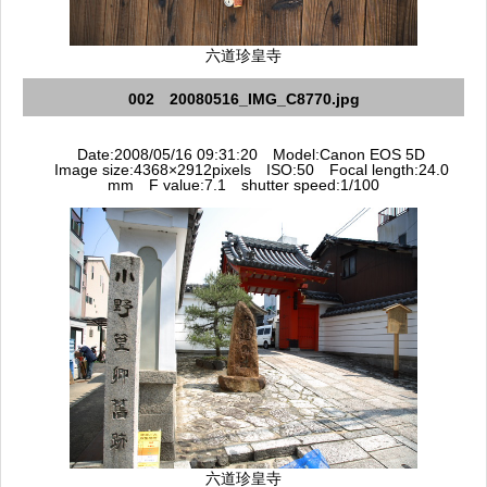
六道珍皇寺
002 20080516_IMG_C8770.jpg
Date:2008/05/16 09:31:20 Model:Canon EOS 5D
Image size:4368×2912pixels ISO:50 Focal length:24.0
mm F value:7.1 shutter speed:1/100
六道珍皇寺