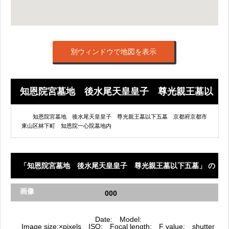
別ウィンドウで地図を表示
知恩院宮墓地 後水尾天皇皇子 尊光親王墓以
下五墓 のMarker List
知恩院宮墓地 後水尾天皇皇子 尊光親王墓以下五墓 京都府京都市
東山区林下町 知恩院一心院墓地内
「知恩院宮墓地 後水尾天皇皇子 尊光親王墓以下五墓」 の
画像
000
Date: Model:
Image size:×pixels ISO: Focal length: F value: shutter