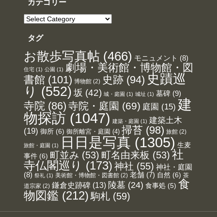
カテゴリー
カ
テ
ゴ
リ
タグ
ー
お散歩写真帖
(466)
モニュメント
(8)
劇場・美術館・博物館・図
住宅
(1)
公園
(1)
史蹟巡
書館
(101)
史跡
(94)
博物館
(2)
り
(552)
坂
(42)
墓碑
(9)
城・庭園
(1)
城址
(1)
建
寺院
(86)
寺院・庭園
(69)
庭園
(15)
物探訪
(1047)
建築土木
建築・庭園
(1)
掃苔
(98)
(19)
御所
(6)
御所離宮・庭園
(4)
旅館
(2)
日日是写真
(1305)
生麦
旅館・庭園
(1)
社
町並み
(53)
町名由来板
(53)
事件
(6)
寺仏閣巡り
(173)
神社
(55)
神社・庭園
(8)
老舗
(7)
自然
(6)
美術館・博物館・図書館
(2)
茶
祭礼
(1)
食
陵墓
(24)
鎌倉史跡碑
(13)
食事処
(5)
道宗家
(2)
物図鑑
(212)
駒札
(59)