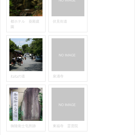
都ホテル 葵殿庭
伏見街道
園
ねねの道
泉涌寺
御陵衛士屯所跡
東福寺 霊雲院