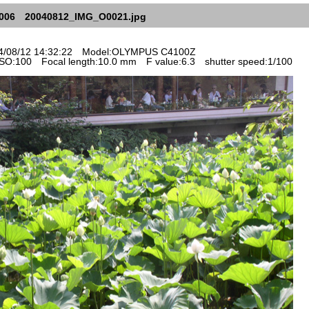
006 20040812_IMG_O0021.jpg
/08/12 14:32:22 Model:OLYMPUS C4100Z
O:100 Focal length:10.0 mm F value:6.3 shutter speed:1/100