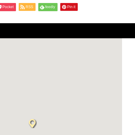
Pocket
RSS
feedly
Pin it