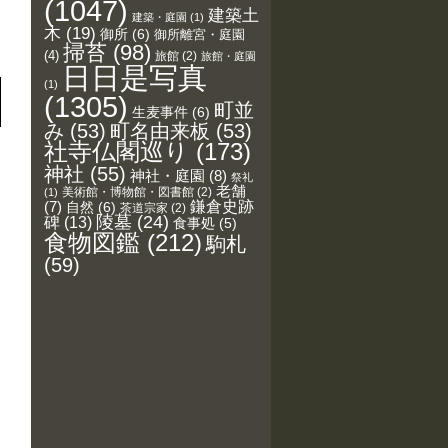
(1047)
建築土
建築・庭園
(1)
木
(19)
御所
(6)
御所離宮・庭園
掃苔
(98)
(4)
旅館
(2)
旅館・庭園
日日是写真
(1)
(1305)
町並
生麦事件
(6)
み
(53)
町名由来板
(53)
社寺仏閣巡り
(173)
神社
(55)
神社・庭園
(8)
祭礼
老舗
美術館・博物館・図書館
(2)
(1)
鎌倉史跡
(7)
自然
(6)
茶道宗家
(2)
陵墓
(24)
碑
(13)
食事処
(5)
食物図鑑
(212)
駒札
(59)