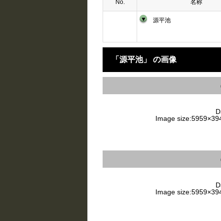
No.
名称
▼
源平池
「源平池」 の画像
Da
Image size:5959×3946
Da
Image size:5959×3946