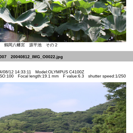
鶴岡八幡宮 源平池 その２
007 20040812_IMG_O0022.jpg
/08/12 14:33:11 Model:OLYMPUS C4100Z
O:100 Focal length:19.1 mm F value:6.3 shutter speed:1/250