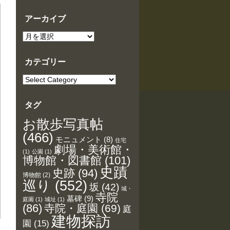
ゴ
リ
アーカイブ
ー
ア
ー
カ
イ
カテゴリー
ブ
カ
テ
ゴ
リ
タグ
ー
お散歩写真帖
(466)
モニュメント
(8)
住宅
劇場・美術館・
(1)
公園
(1)
博物館・図書館
(101)
史蹟
史跡
(94)
博物館
(2)
巡り
(552)
坂
(42)
城・
寺院
墓碑
(9)
庭園
(1)
城址
(1)
(86)
寺院・庭園
(69)
庭
建物探訪
園
(15)