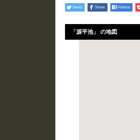
Tweet
Share
Hatena
「源平池」 の地図