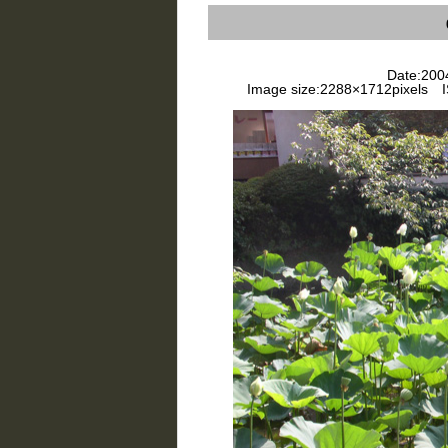
Date:2004
Image size:2288×1712pixels IS