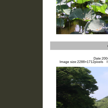
Date:2004
Image size:2288×1712pixels IS