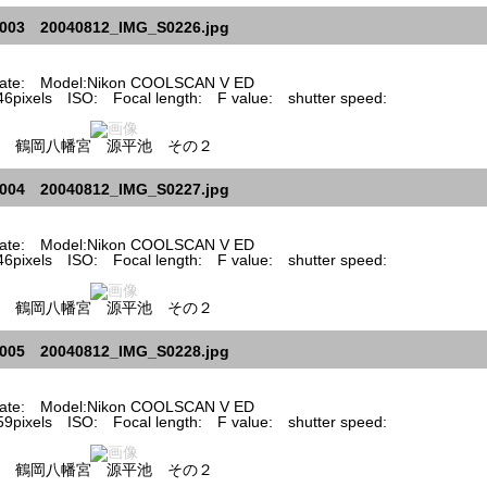
003 20040812_IMG_S0226.jpg
te: Model:Nikon COOLSCAN V ED
pixels ISO: Focal length: F value: shutter speed:
鶴岡八幡宮 源平池 その２
004 20040812_IMG_S0227.jpg
te: Model:Nikon COOLSCAN V ED
pixels ISO: Focal length: F value: shutter speed:
鶴岡八幡宮 源平池 その２
005 20040812_IMG_S0228.jpg
te: Model:Nikon COOLSCAN V ED
pixels ISO: Focal length: F value: shutter speed:
鶴岡八幡宮 源平池 その２