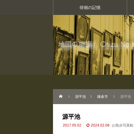
徘徊の記憶
源平池
鎌倉市
源平池
源平池
2017.05.02
2024.02.08
お散歩写真帖