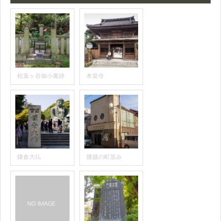
松葉ヶ谷御小庵跡
本覚寺
鎌倉大仏
腰越の町並み