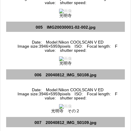
value: shutter speed:
光明寺
005 IMG20030001-02-002.jpg
Date: Model:Nikon COOLSCAN V ED
Image size:3946×5959pixels ISO: Focal length: F
value: shutter speed:
光明寺
006 20040812_IMG_S0108.jpg
Date: Model:Nikon COOLSCAN V ED
Image size:3946×5959pixels ISO: Focal length: F
value: shutter speed:
光明寺 その２
007 20040812_IMG_S0109.jpg