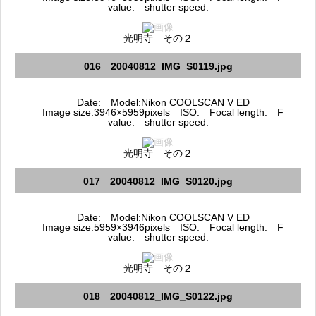
value: shutter speed:
光明寺 その２
016 20040812_IMG_S0119.jpg
Date: Model:Nikon COOLSCAN V ED
Image size:3946×5959pixels ISO: Focal length: F
value: shutter speed:
光明寺 その２
017 20040812_IMG_S0120.jpg
Date: Model:Nikon COOLSCAN V ED
Image size:5959×3946pixels ISO: Focal length: F
value: shutter speed:
光明寺 その２
018 20040812_IMG_S0122.jpg