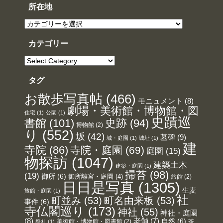
イ
所在地
ブ
所
在
地
カテゴリー
カ
テ
ゴ
リ
タグ
ー
お散歩写真帖
(466)
モニュメント
(8)
劇場・美術館・博物館・図
住宅
(1)
公園
(1)
史蹟巡
書館
(101)
史跡
(94)
博物館
(2)
り
(552)
坂
(42)
墓碑
(9)
城・庭園
(1)
城址
(1)
建
寺院
(86)
寺院・庭園
(69)
庭園
(15)
物探訪
(1047)
建築土木
建築・庭園
(1)
掃苔
(98)
(19)
御所
(6)
御所離宮・庭園
(4)
旅館
(2)
日日是写真
(1305)
生麦
旅館・庭園
(1)
社
町並み
(53)
町名由来板
(53)
事件
(6)
寺仏閣巡り
(173)
神社
(55)
神社・庭園
(8)
老舗
(7)
自然
(6)
美術館・博物館・図書館
(2)
茶
祭礼
(1)