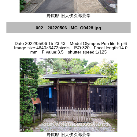
野尻邸 旧大佛次郎茶亭
002 20220506_IMG_O0428.jpg
Date:2022/05/06 15:23:43 Model:Olympus Pen lite E-pl6
Image size:4640×3472pixels ISO:320 Focal length:14.0
mm F value:3.5 shutter speed:1/125
野尻邸 旧大佛次郎茶亭