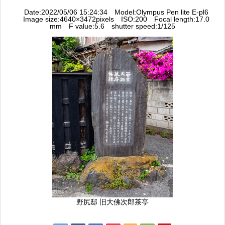
Date:2022/05/06 15:24:34 Model:Olympus Pen lite E-pl6
Image size:4640×3472pixels ISO:200 Focal length:17.0
mm F value:5.6 shutter speed:1/125
野尻邸 旧大佛次郎茶亭