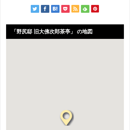
「野尻邸 旧大佛次郎茶亭」 の地図