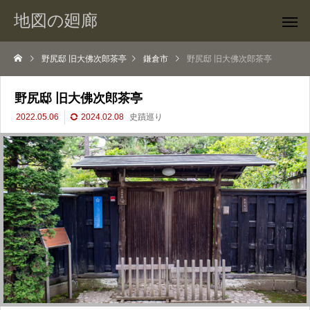
地図の廻廊
野尻邸 旧大佛次郎茶亭
鎌倉市
野尻邸 旧大佛次郎茶亭
野尻邸 旧大佛次郎茶亭
2022.05.06
2024.02.08
史蹟巡り