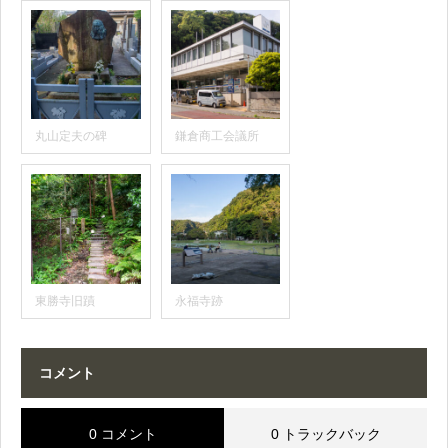
丸山定夫の碑
鎌倉商工会議所
東勝寺旧蹟
永福寺跡
コメント
0 コメント
0 トラックバック