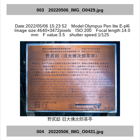
003 20220506_IMG_O0429.jpg
Date:2022/05/06 15:23:52 Model:Olympus Pen lite E-pl6
Image size:4640×3472pixels ISO:200 Focal length:14.0
mm F value:3.5 shutter speed:1/125
野尻邸 旧大佛次郎茶亭
004 20220506_IMG_O0431.jpg