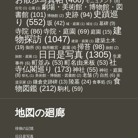
モニュメント
(8)
劇場・美術館・博物館・図
住宅
(1)
公園
(1)
史蹟巡
書館
(101)
史跡
(94)
博物館
(2)
り
(552)
坂
(42)
墓碑
(9)
城・庭園
(1)
城址
(1)
建
寺院
(86)
寺院・庭園
(69)
庭園
(15)
物探訪
(1047)
建築土木
建築・庭園
(1)
掃苔
(98)
(19)
御所
(6)
御所離宮・庭園
(4)
旅館
(2)
日日是写真
(1305)
生麦
旅館・庭園
(1)
社
町並み
(53)
町名由来板
(53)
事件
(6)
寺仏閣巡り
(173)
神社
(55)
神社・庭園
(8)
老舗
(7)
自然
(6)
美術館・博物館・図書館
(2)
茶
祭礼
(1)
食
陵墓
(24)
鎌倉史跡碑
(13)
食事処
(5)
道宗家
(2)
物図鑑
(212)
駒札
(59)
地図の廻廊
徘徊の記憶
日日是写真