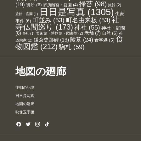
掃苔
(98)
(19)
御所
(6)
御所離宮・庭園
(4)
旅館
(2)
日日是写真
(1305)
生麦
旅館・庭園
(1)
社
町並み
(53)
町名由来板
(53)
事件
(6)
寺仏閣巡り
(173)
神社
(55)
神社・庭園
(8)
老舗
(7)
自然
(6)
美術館・博物館・図書館
(2)
茶
祭礼
(1)
食
陵墓
(24)
鎌倉史跡碑
(13)
食事処
(5)
道宗家
(2)
物図鑑
(212)
駒札
(59)
地図の廻廊
徘徊の記憶
日日是写真
地図の廻廊
映像玉手匣