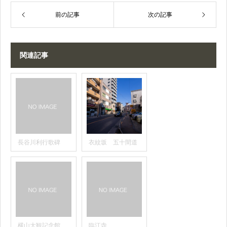
前の記事
次の記事
関連記事
長谷川利行歌碑
衣紋坂 五十間道
横山大観記念館
臨江寺