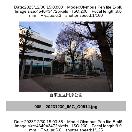
Date:2023/12/30 15:03:09 Model:Olympus Pen lite E-pl6
Image size:4640×3472pixels ISO:200 Focal length:9.0
mm F value:6.3 shutter speed:1/160
台東区立田原公園
005 20231230_IMG_O0514.jpg
Date:2023/12/30 15:03:38 Model:Olympus Pen lite E-pl6
Image size:4640×3472pixels ISO:200 Focal length:9.0
mm F value:5.6 shutter speed:1/125