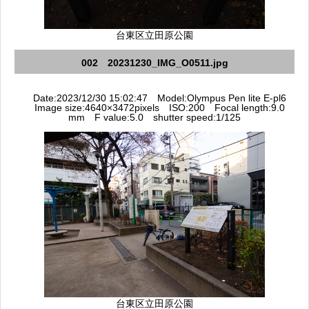
台東区立田原公園
002 20231230_IMG_O0511.jpg
Date:2023/12/30 15:02:47 Model:Olympus Pen lite E-pl6
Image size:4640×3472pixels ISO:200 Focal length:9.0
mm F value:5.0 shutter speed:1/125
台東区立田原公園