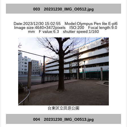
003 20231230_IMG_O0512.jpg
Date:2023/12/30 15:02:55 Model:Olympus Pen lite E-pl6
Image size:4640×3472pixels ISO:200 Focal length:9.0
mm F value:6.3 shutter speed:1/160
台東区立田原公園
004 20231230_IMG_O0513.jpg