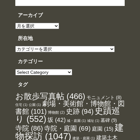
アーカイブ
ア
ー
カ
イ
所在地
ブ
所
在
地
カテゴリー
カ
テ
ゴ
リ
タグ
ー
お散歩写真帖
(466)
モニュメント
(8)
劇場・美術館・博物館・図
住宅
(1)
公園
(1)
史蹟巡
書館
(101)
史跡
(94)
博物館
(2)
り
(552)
坂
(42)
墓碑
(9)
城・庭園
(1)
城址
(1)
建
寺院
(86)
寺院・庭園
(69)
庭園
(15)
物探訪
(1047)
建築土木
建築・庭園
(1)