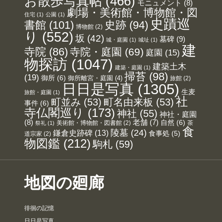
お散歩写真帖
(466)
モニュメント
(8)
劇場・美術館・博物館・図
住宅
(1)
公園
(1)
史蹟巡
書館
(101)
史跡
(94)
博物館
(2)
り
(552)
坂
(42)
墓碑
(9)
城・庭園
(1)
城址
(1)
建
寺院
(86)
寺院・庭園
(69)
庭園
(15)
物探訪
(1047)
建築土木
建築・庭園
(1)
掃苔
(98)
(19)
御所
(6)
御所離宮・庭園
(4)
旅館
(2)
日日是写真
(1305)
生麦
旅館・庭園
(1)
社
町並み
(53)
町名由来板
(53)
事件
(6)
寺仏閣巡り
(173)
神社
(55)
神社・庭園
(8)
老舗
(7)
自然
(6)
美術館・博物館・図書館
(2)
茶
祭礼
(1)
食
陵墓
(24)
鎌倉史跡碑
(13)
食事処
(5)
道宗家
(2)
物図鑑
(212)
駒札
(59)
地図の廻廊
徘徊の記憶
日日是写真