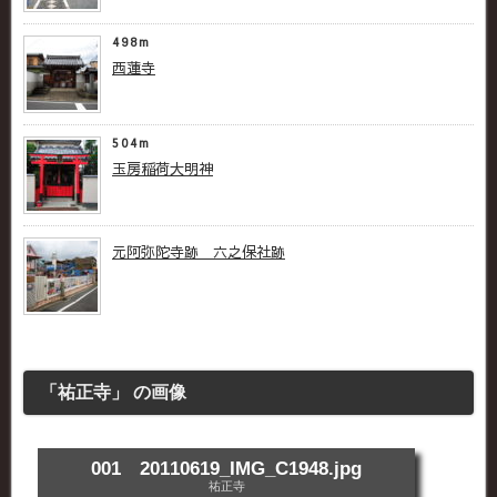
498m
西蓮寺
504m
玉房稲荷大明神
元阿弥陀寺跡 六之保社跡
「祐正寺」 の画像
001 20110619_IMG_C1948.jpg
祐正寺