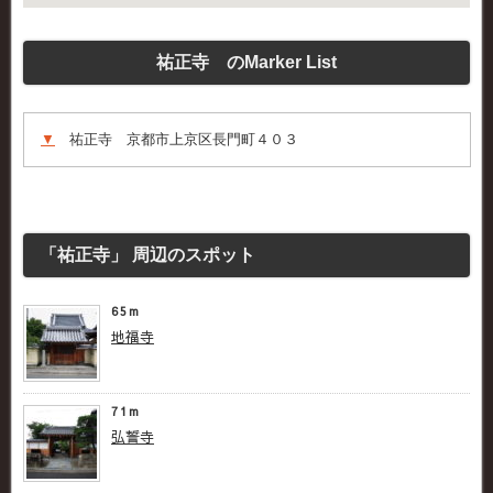
祐正寺 のMarker List
▼
祐正寺 京都市上京区長門町４０３
「祐正寺」 周辺のスポット
65m
地福寺
71m
弘誓寺