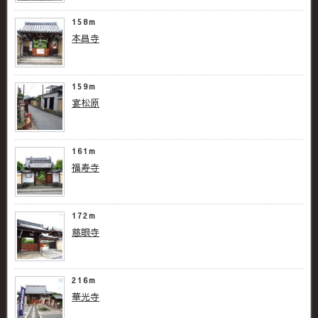
158m
本昌寺
159m
宴松原
161m
福寿寺
172m
慈眼寺
216m
華光寺