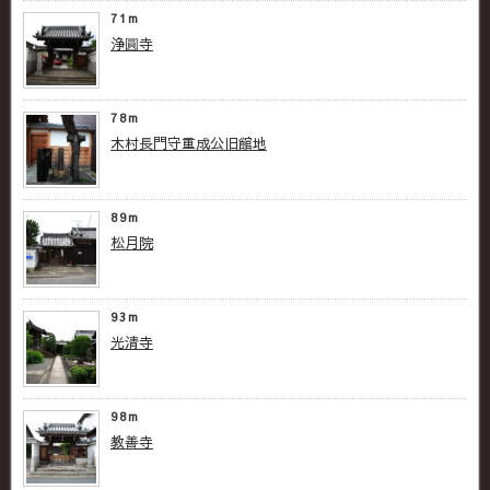
71m
浄圓寺
78m
木村長門守重成公旧館地
89m
松月院
93m
光清寺
98m
教善寺