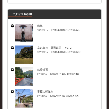
リ
ー
アクセスTop10
織陣
13件のビュー
|
2017年8月16日 に投稿された
京都御苑 鷹司邸跡 その２
12件のビュー
|
2015年9月28日 に投稿された
鉄輪掛石
9件のビュー
|
2020年7月18日 に投稿された
市原の町並み
9件のビュー
|
2022年8月7日 に投稿された