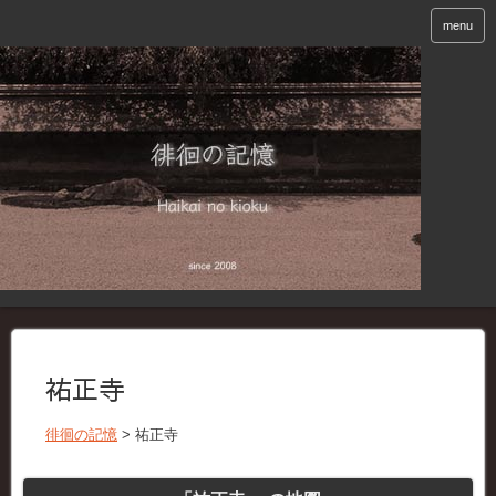
menu
祐正寺
徘徊の記憶
>
祐正寺