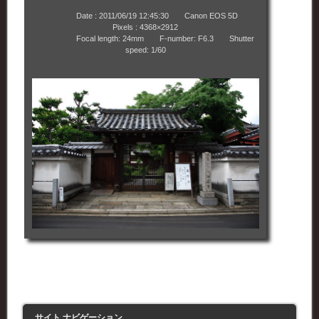
Date : 2011/06/19 12:45:30 Canon EOS 5D
Pixels : 4368×2912
Focal length: 24mm F-number: F6.3 Shutter
speed: 1/60
サイト ナビゲーション