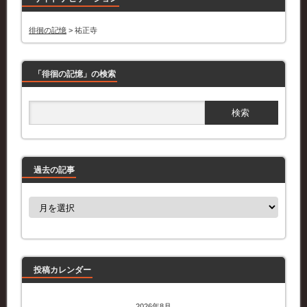
徘徊の記憶
>
祐正寺
「徘徊の記憶」の検索
過去の記事
過
去
の
記
事
投稿カレンダー
2026年8月