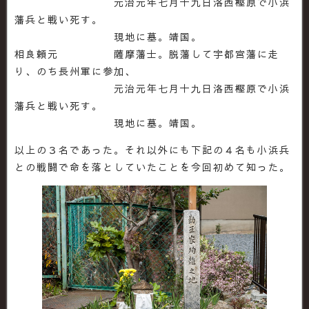
元治元年七月十九日洛西樫原で小浜
藩兵と戦い死す。
現地に墓。靖国。
相良頼元 薩摩藩士。脱藩して宇都宮藩に走
り、のち長州軍に参加、
元治元年七月十九日洛西樫原で小浜
藩兵と戦い死す。
現地に墓。靖国。
以上の３名であった。それ以外にも下記の４名も小浜兵
との戦闘で命を落としていたことを今回初めて知った。