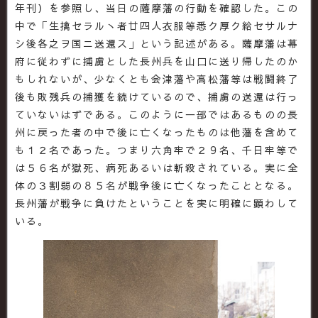
年刊）を参照し、当日の薩摩藩の行動を確認した。この
中で「生擒セラルヽ者廿四人衣服等悉ク厚ク給セサルナ
シ後各之ヲ国ニ送還ス」という記述がある。薩摩藩は幕
府に従わずに捕虜とした長州兵を山口に送り帰したのか
もしれないが、少なくとも会津藩や高松藩等は戦闘終了
後も敗残兵の捕獲を続けているので、捕虜の送還は行っ
ていないはずである。このように一部ではあるものの長
州に戻った者の中で後に亡くなったものは他藩を含めて
も１２名であった。つまり六角牢で２９名、千日牢等で
は５６名が獄死、病死あるいは斬殺されている。実に全
体の３割弱の８５名が戦争後に亡くなったこととなる。
長州藩が戦争に負けたということを実に明確に顕わして
いる。