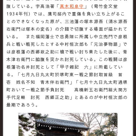
腹している。宇高浩著「
真木和泉守
」（菊竹金文堂
1934年刊）では、鷹司邸内で重傷を負い立ち上がるこ
とのできなくなった原が、三池藩の塚本源吾（清水源吾
右衛門は塚本の変名）の介錯で切腹する場面が描かれて
いる。 また福岡藩士で忠勇隊に所属し中立売門で彦根
兵と戦い戦死したとする中村恒次郎も「元治夢物語」で
は彦根藩の西郷政之助に槍で戦い討ち果たした後に、青
木津右衛門に脇腹を突かれ討死している。この戦闘は彦
根藩功名并討死として「甲子雑記 六」に所載してい
る。「七月九日丸太町於堺町東一戦之節討取首級 首
壱 姓名不知 青木伴右衛門」「七月十九日丸太町通堺
町おいて一戦之節手負討死 高橋新五右衛門組大筒方
手代足軽 討死 西郷正之助」とあるのが中村恒次郎の
最期であろう。