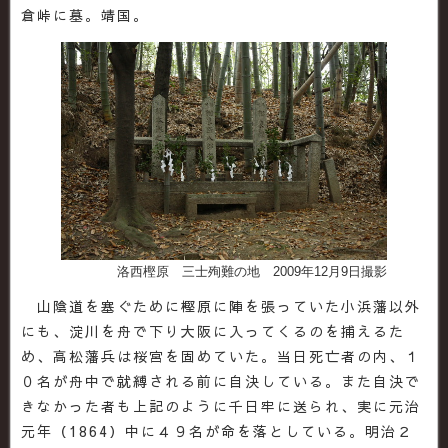
倉峠に墓。靖国。
洛西樫原 三士殉難の地 2009年12月9日撮影
山陰道を塞ぐために樫原に陣を張っていた小浜藩以外
にも、淀川を舟で下り大阪に入ってくるのを捕えるた
め、高松藩兵は桜宮を固めていた。当日死亡者の内、１
０名が舟中で就縛される前に自決している。また自決で
きなかった者も上記のように千日牢に送られ、実に元治
元年（1864）中に４９名が命を落としている。明治２