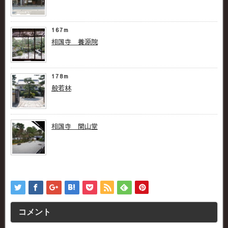
167m
相国寺 養源院
178m
般若林
相国寺 開山堂
コメント