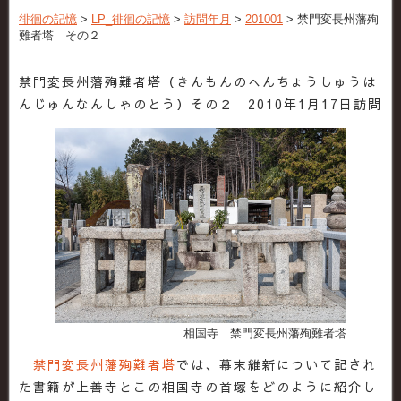
徘徊の記憶
>
LP_徘徊の記憶
>
訪問年月
>
201001
>
禁門変長州藩殉
難者塔 その２
禁門変長州藩殉難者塔（きんもんのへんちょうしゅうは
んじゅんなんしゃのとう）その２ 2010年1月17日訪問
相国寺 禁門変長州藩殉難者塔
禁門変長州藩殉難者塔
では、幕末維新について記され
た書籍が上善寺とこの相国寺の首塚をどのように紹介し