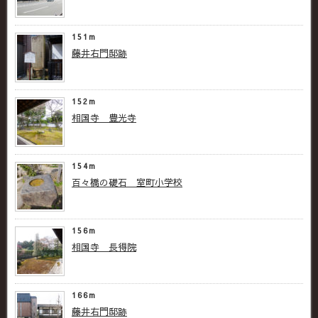
151m
藤井右門邸跡
152m
相国寺 豊光寺
154m
百々橋の礎石 室町小学校
156m
相国寺 長得院
166m
藤井右門邸跡