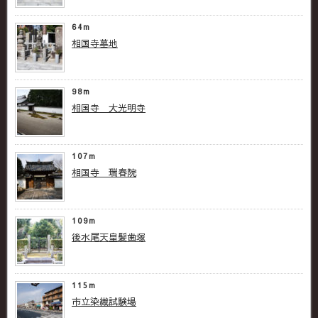
64m
相国寺墓地
98m
相国寺 大光明寺
107m
相国寺 瑞春院
109m
後水尾天皇髪歯塚
115m
市立染織試験場