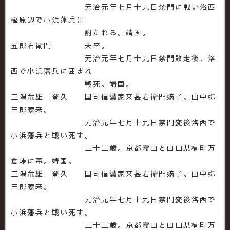
元治元年七月十九日禁門に戦い洛西
樫原辺で小浜藩兵に
討たれる。靖国。
五郎右衛門 夫卒。
元治元年七月十九日禁門敗走後、洛
西で小浜藩兵に囲まれ
戦死。靖国。
三隅竜雄 登久 国司信濃家来甚右衛門嫡子。山中弥
三郎家来。
元治元年七月十九日禁門変後洛西で
小浜藩兵と戦い死す。
三十三歳。京都霊山と山口県楠町万
倉峠に墓。靖国。
三隅竜雄 登久 国司信濃家来甚右衛門嫡子。山中弥
三郎家来。
元治元年七月十九日禁門変後洛西で
小浜藩兵と戦い死す。
三十三歳。京都霊山と山口県楠町万