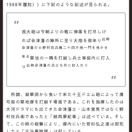
1988年覆刻））に下記のような記述が見られる。
我大砲は今朝よりの戦に弾薬を打尽しけ
此時
れば会津藩の陣所に至り大炮を借来り
会津藩の士野村佐兵衛二十四斤炮一門を曳かせ
来る
築墻の一隅を打崩し兵士等邸内に打入
此時会津藩の兵士も共に討入れり
り
所謂、凝華洞から曳いて来た十五ドエム砲によって鷹
司邸の築地塀を打崩す場面である。これを指揮したのは
大河ドラマにも出てきた会津藩士・山本覚馬ではなく野
村佐兵衛であったと「続再夢紀事」は述べている。そし
て、この時の砲撃により、塀内にいた若杉弘之進は即死
したと「元治夢物語」は記している。