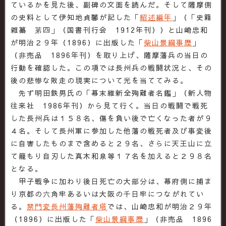
ているかを見た後、副碑の文面を読んだ。そして薩摩側
の史料として伊知地貞馨が記した「
紹述編年
」（「史籍
雑纂 苐四」（国書刊行会 1912年刊））と山崎忠和
が明治２９年（1896）に出版した「
柴山景綱事歴
」
（非売品 1896年刊）を取り上げ、薩摩藩兵の当日の
行動を確認した。この項では長州兵の戦闘状況と、その
後の悲惨な敗走の現実について光を当ててみる。
先ず明田鉄男氏の「幕末維新全殉難者名鑑」（新人物
往来社 1986年刊）から見て行く。当日の戦闘で戦死
した長州兵は１５８名、傷を負い後で亡くなった者が９
４名。そして長州軍に参加した他藩の戦死者及び事変後
に自害したものまで含めると２９名、さらに天王山に立
て籠もり自刃した真木和泉等１７名を加えると２９８名
となる。
甲子戦争に加わり後日死亡の大部分は、幕府側に捕ま
り京都の六角牢あるいは大阪の千日牢につながれてい
る。
禁門変長州藩殉難者塔
では、山崎忠和が明治２９年
（1896）に出版した「
柴山景綱事歴
」（非売品 1896