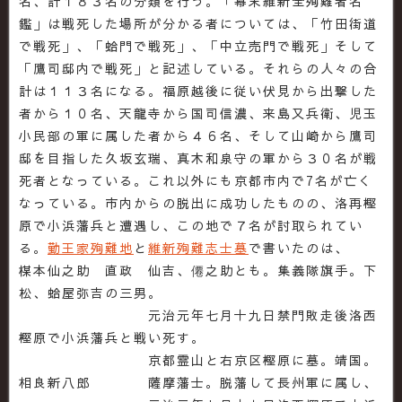
名、計１８３名の分類を行う。「幕末維新全殉難者名
鑑」は戦死した場所が分かる者については、「竹田街道
で戦死」、「蛤門で戦死」、「中立売門で戦死」そして
「鷹司邸内で戦死」と記述している。それらの人々の合
計は１１３名になる。福原越後に従い伏見から出撃した
者から１０名、天龍寺から国司信濃、来島又兵衛、児玉
小民部の軍に属した者から４６名、そして山崎から鷹司
邸を目指した久坂玄瑞、真木和泉守の軍から３０名が戦
死者となっている。これ以外にも京都市内で7名が亡く
なっている。市内からの脱出に成功したものの、洛再樫
原で小浜藩兵と遭遇し、この地で７名が討取られてい
る。
勤王家殉難地
と
維新殉難志士墓
で書いたのは、
楳本仙之助 直政 仙吉、僊之助とも。集義隊旗手。下
松、蛤屋弥吉の三男。
元治元年七月十九日禁門敗走後洛西
樫原で小浜藩兵と戦い死す。
京都霊山と右京区樫原に墓。靖国。
相良新八郎 薩摩藩士。脱藩して長州軍に属し、