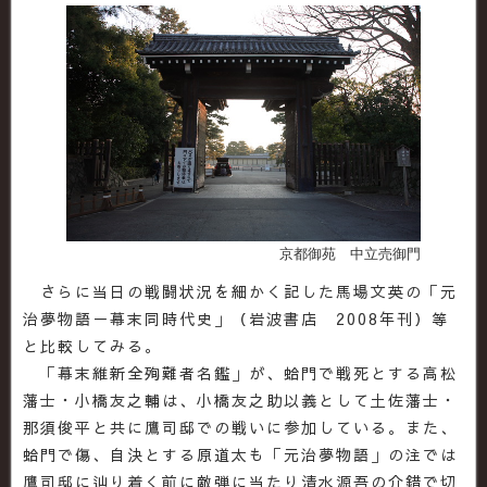
京都御苑 中立売御門
さらに当日の戦闘状況を細かく記した馬場文英の「元
治夢物語－幕末同時代史」（岩波書店 2008年刊）等
と比較してみる。
「幕末維新全殉難者名鑑」が、蛤門で戦死とする高松
藩士・小橋友之輔は、小橋友之助以義として土佐藩士・
那須俊平と共に鷹司邸での戦いに参加している。また、
蛤門で傷、自決とする原道太も「元治夢物語」の注では
鷹司邸に辿り着く前に敵弾に当たり清水源吾の介錯で切