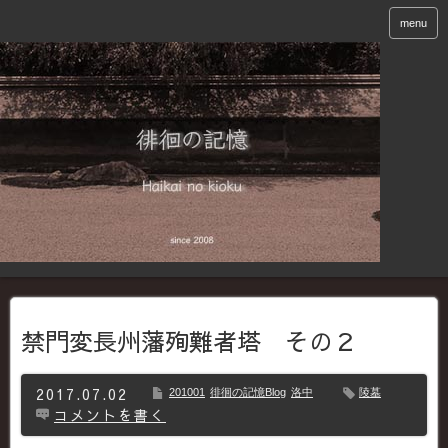
menu
禁門変長州藩殉難者塔 その２
2017.07.02
201001
徘徊の記憶Blog
洛中
陵墓
コメントを書く