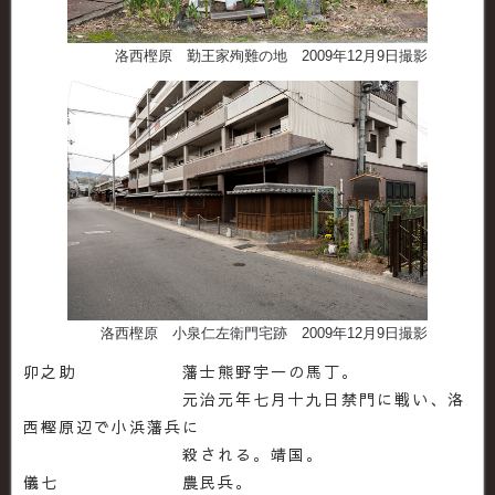
洛西樫原 勤王家殉難の地 2009年12月9日撮影
洛西樫原 小泉仁左衛門宅跡 2009年12月9日撮影
卯之助 藩士熊野宇一の馬丁。
元治元年七月十九日禁門に戦い、洛
西樫原辺で小浜藩兵に
殺される。靖国。
儀七 農民兵。