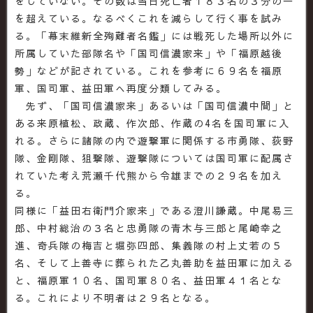
をしていない。その数は当日死亡者１８３名の３分の一
を超えている。なるべくこれを減らして行く事を試み
る。「幕末維新全殉難者名鑑」には戦死した場所以外に
所属していた部隊名や「国司信濃家来」や「福原越後
勢」などが記されている。これを参考に６９名を福原
軍、国司軍、益田軍へ再度分類してみる。
先ず、「国司信濃家来」あるいは「国司信濃中間」と
ある来原植松、政蔵、作次郎、作蔵の4名を国司軍に入
れる。さらに諸隊の内で遊撃軍に関係する市勇隊、荻野
隊、金剛隊、狙撃隊、遊撃隊については国司軍に配属さ
れていた考え荒瀬千代熊から令雄までの２９名を加え
る。
同様に「益田右衛門介家来」である澄川謙蔵。中尾易三
郎、中村総治の３名と忠勇隊の青木与三郎と尾崎幸之
進、奇兵隊の梅吉と堀弥四郎、集義隊の村上丈若の５
名、そして上善寺に葬られた乙丸善助を益田軍に加える
と、福原軍１０名、国司軍８０名、益田軍４１名とな
る。これにより不明者は２９名となる。