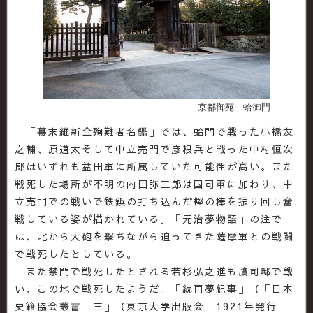
京都御苑 蛤御門
「幕末維新全殉難者名鑑」では、蛤門で戦った小橋友
之輔、原道太そして中立売門で彦根兵と戦った中村恒次
郎はいずれも益田軍に所属していた可能性が高い。また
戦死した場所が不明の内田弥三郎は国司軍に加わり、中
立売門での戦いで鉄鋲の打ち込んだ樫の棒を振り回し奮
戦している姿が描かれている。「元治夢物語」の注で
は、北から大砲を撃ちながら迫ってきた薩摩軍との戦闘
で戦死したとしている。
また禁門で戦死したとされる若杉弘之進も鷹司邸で戦
い、この地で戦死したようだ。「続再夢紀事」（「日本
史籍協会叢書 三」（東京大学出版会 1921年発行