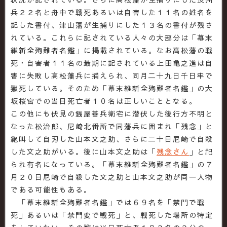
兵２２名と舟中で戦死あるいは自害した１１名の姓名を
記した書付、津山藩が生捕りにした１３名の書付が残さ
れている。これらに記されている人々の大部分は「幕末
維新全殉難者名鑑」に掲載されている。なお高松藩の戦
死・自害者１１名の最期に記されている上田亀之進は自
害に失敗し高松藩兵に捕えられ、同月二十九日千日牢で
獄死している。そのため「幕末維新全殉難者名鑑」の大
坂桜宮での当日死亡者１０名は正しいこととなる。
この他にも伏見の銭屋善兵衛宅に潜伏した後行方不明と
なった松治郎、尼崎北番所で同藩兵に囲まれ「残念」と
絶叫して自刃した山本文之助、さらに二十日尼崎で自殺
した文之助がいる。後に山本文之助は「
残念さん
」と祀
られ有名になっている。「幕末維新全殉難者名鑑」の７
月２０日尼崎で自殺した文之助と山本文之助が同一人物
である可能性もある。
「幕末維新全殉難者名鑑」では６９名を「禁門で戦
死」あるいは「禁門変で戦死」と、戦死した場所の特定