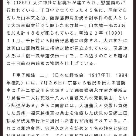
年（1869）大江神社に招魂社が建てられ、慰霊顕彰が
行われている。千日牢で亡くなった４５名に、尼崎で自
刃した山本文之助、薩摩藩御用船焼き討事件の犯人とし
て大坂南御堂前で切腹した水井精一、山本誠一郎の3名
を加え計４８名が祀られている。明治２３年（1890）
１１月、千日前から阿倍野墓地に改葬され、大江神社に
は舊山口藩殉難諸士招魂之碑が建立されている。司馬遼
太郎は「俄ー浪華遊侠伝ー」で、この辺りのことを題材
に千日前の南鏡園の物語を仕上げている。
「甲子雑録 二」（日本史籍協会 1917年刊 1984
年覆刻）には、7月２６日に京都から戦況を伝える書簡
中に「舟ニ乗淀川を大坂さして逃去候処永井家之番所ヨ
リ見咎十二人討死残十八人ハ自殺又ハ水死致候由」とい
う記述がある。さらに同書には、大垣藩兵と交戦し負傷
した長州・福原越後軍の兵士を治療した伏見の医師上田
耕蔵が伏見奉行所に提出した書付が所載されている。こ
れには和地金吾、宍戸久之充を始め２１名の姓名と疵の
状況が記されている。さらに高松藩が生捕りにした長州