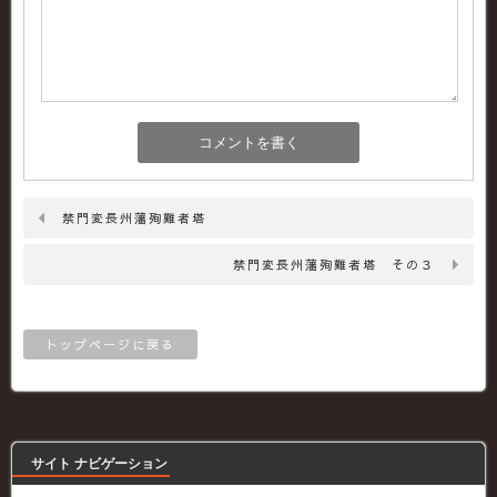
禁門変長州藩殉難者塔
禁門変長州藩殉難者塔 その３
トップページに戻る
サイト ナビゲーション