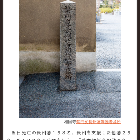
相国寺
禁門変長州藩殉難者墓所
当日死亡の長州藩１５８名、長州を支援した他藩２５