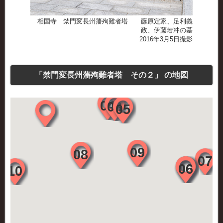
相国寺 禁門変長州藩殉難者塔 藤原定家、足利義
政、伊藤若冲の墓
2016年3月5日撮影
「禁門変長州藩殉難者塔 その２」 の地図