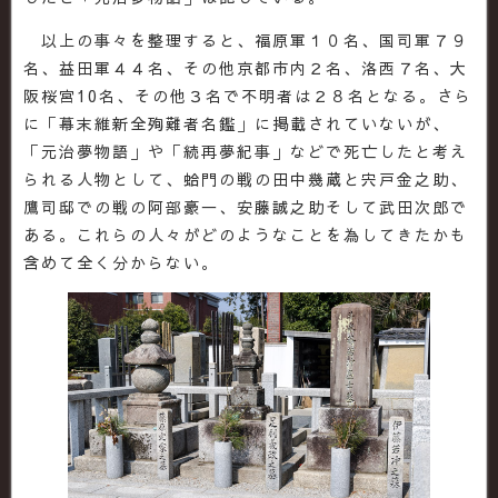
以上の事々を整理すると、福原軍１０名、国司軍７９
名、益田軍４４名、その他京都市内２名、洛西７名、大
阪桜宮10名、その他３名で不明者は２８名となる。さら
に「幕末維新全殉難者名鑑」に掲載されていないが、
「元治夢物語」や「続再夢紀事」などで死亡したと考え
られる人物として、蛤門の戦の田中幾蔵と宍戸金之助、
鷹司邸での戦の阿部豪一、安藤誠之助そして武田次郎で
ある。これらの人々がどのようなことを為してきたかも
含めて全く分からない。