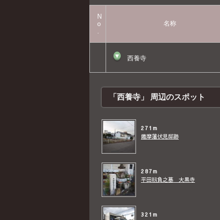
N
名称
o
.
▼
西養寺
「西養寺」 周辺のスポット
271m
薩摩藩伏見邸跡
287m
平田靱負之墓 大黒寺
321m