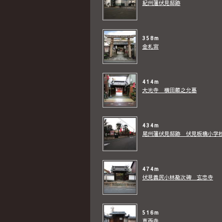
紀州藩伏見邸跡
358m
金札宮
414m
大光寺 横田蔵之允墓
434m
尾州藩伏見邸跡 伏見板橋小学
474m
伏見義民小林勘次碑 玄忠寺
516m
真西寺