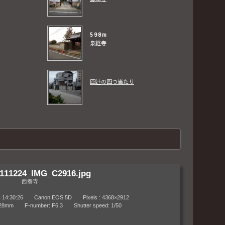
598m
泉経寺
四辻の四つ当たり
111224_IMG_C2916.jpg
西養寺
:30:26 Canon EOS 5D Pixels : 4368×2912
m F-number: F6.3 Shutter speed: 1/50