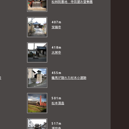
松林院墓地 寺田屋お登勢墓
407m
宝福寺
418m
大栄寺
455m
校
龍馬が隠れた材木小屋跡
501m
松本酒造
517m
源空寺