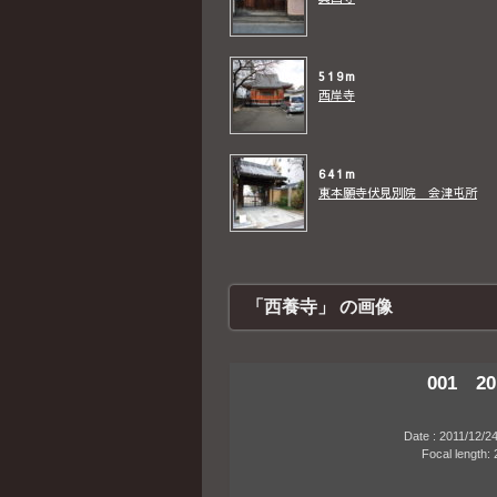
519m
西岸寺
641m
東本願寺伏見別院 会津屯所
「西養寺」 の画像
001 20
Date : 2011/12/24 14
Focal length: 28m