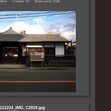
m F-number: F9 Shutter speed: 1/100
111224_IMG_C2919.jpg