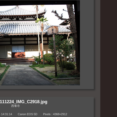
111224_IMG_C2918.jpg
西養寺
:31:14 Canon EOS 5D Pixels : 4368×2912