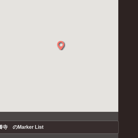
寺 のMarker List