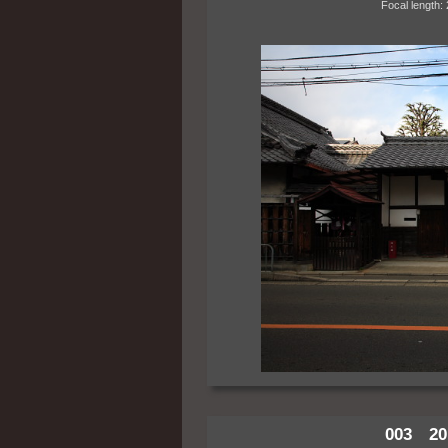
Focal length: 28m
003 20