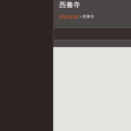
西養寺
徘徊の記憶
>
西養寺