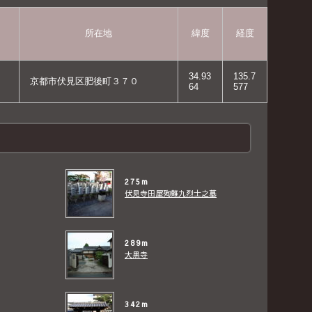
所在地
緯度
経度
34.93
135.7
京都市伏見区肥後町３７０
64
577
275m
伏見寺田屋殉難九烈士之墓
289m
大黒寺
342m