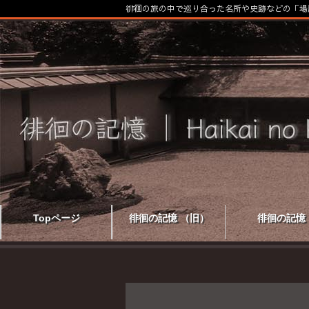
徘徊の旅の中で巡り合った名所や史跡などの「場
Topページ
徘徊の記憶 （旧）
徘徊の記憶