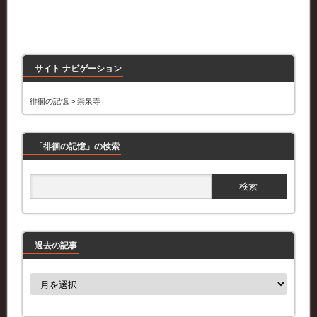
サイト ナビゲーション
徘徊の記憶
>
崇泉寺
「徘徊の記憶」の検索
過去の記事
過
去
の
記