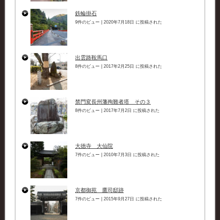
鉄輪掛石
9件のビュー
|
2020年7月18日 に投稿された
出雲路鞍馬口
8件のビュー
|
2017年2月25日 に投稿された
禁門変長州藩殉難者塔 その３
8件のビュー
|
2017年7月2日 に投稿された
大徳寺 大仙院
7件のビュー
|
2010年7月3日 に投稿された
京都御苑 鷹司邸跡
7件のビュー
|
2015年9月27日 に投稿された