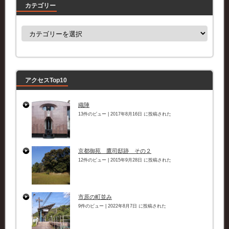
カテゴリー
カ
テ
ゴ
リ
ー
アクセスTop10
織陣
13件のビュー
|
2017年8月16日 に投稿された
京都御苑 鷹司邸跡 その２
12件のビュー
|
2015年9月28日 に投稿された
市原の町並み
9件のビュー
|
2022年8月7日 に投稿された