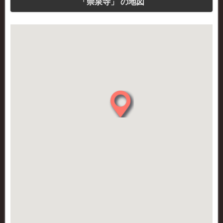
「崇泉寺」 の地図