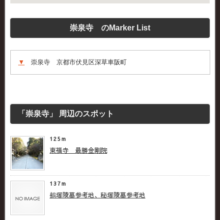
崇泉寺 のMarker List
▼
崇泉寺 京都市伏見区深草車阪町
「崇泉寺」 周辺のスポット
125m
東福寺 最勝金剛院
137m
鵺塚陵墓参考地、秘塚陵墓参考地