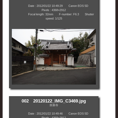
Date : 2012/01/22 10:49:29 Canon EOS 5D
Pixels : 4368×2912
Focal length: 32mm F-number: F6.3 Shutter
speed: 1/125
002 20120122_IMG_C3469.jpg
崇泉寺
Date : 2012/01/22 10:49:46 Canon EOS 5D
Pixels : 4368×2912