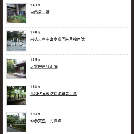
143m
自然居士墓
146m
崇徳天皇中宮皇嘉門院月輪南陵
159m
大雲院南谷別院
183m
鳥羽伏見戦防長殉難者之墓
193m
仲恭天皇 九條陵