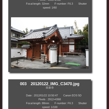
Focal length: 32mm F-number: F6.3 Shutter
speed: 1/60
003 20120122_IMG_C3470.jpg
崇泉寺
Date : 2012/01/22 10:50:47 Canon EOS 5D
Pixels : 2912×4368
Focal length: 88mm F-number: F6.3 Shutter
speed: 1/100