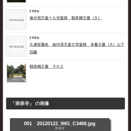
298m
後伏見天皇十九世皇孫 朝彦親王墓（久）
298m
久邇宮墓地 後伏見天皇廿世皇孫 多嘉王墓（久）以下
四墓
朝彦親王墓 その２
「崇泉寺」 の画像
001 20120122_IMG_C3468.jpg
崇泉寺