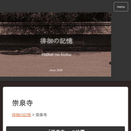
menu
崇泉寺
徘徊の記憶
>
崇泉寺