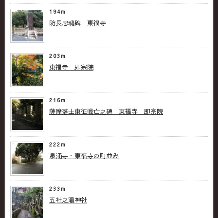
194m
防長忠魂碑 東福寺
203m
東福寺 即宗院
216m
薩摩藩士東征戦亡之碑 東福寺 即宗院
222m
泉涌寺・東福寺の町並み
233m
五社之瀧神社