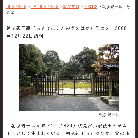
徘徊の記憶
>
LP_徘徊の記憶
>
訪問年月
>
200812
>
朝彦親王墓 そ
の２
朝彦親王墓（あさひこしんのうのはか）その２ 2008
年12月22日訪問
朝彦親王墓
朝彦親王は文政７年（1824）伏見宮邦家親王の第４
王子として生まれている。朝彦親王も同様だが、父の邦