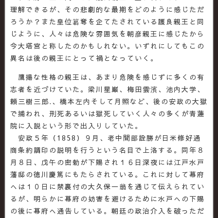
理解できるが、その悲劇的な最期をどのように感じただ
ろうか？また皇位簒奪を企てたされている護良親王と同
じように、人々は危険な雰囲気を朝彦親王に感じたから
今大塔宮と称したのかもしれない。いずれにしてもこの
異名は後の親王にとって禍となっていく。
鷹揚な性格の親王は、あまり危険を感じずに多くの有
志者を近づけていた。梁川星巌、梅田雲濱、池内大学、
頼三樹三郎.、橋本左内そして月照など、後の安政の大獄
で捕われ、刑死あるいは獄死していく人々の多くが青蓮
院に入説という形で出入りしていた。
安政５年（1858）９月、老中間部詮勝が日米修好通
商条約調印の説明を行うという名目で上洛する。同年８
月８日、戊午の密勅が下賜され１６日深夜には江戸水戸
藩邸の徳川慶篤にもたらされている。これに対して幕府
へは１０日に禁裏付の大久保一翁を通じて伝えられてい
るが、明らかに幕府の妨害を避けるために水戸への下賜
の後に幕府へ通告している。朝廷の政治介入を破っただ