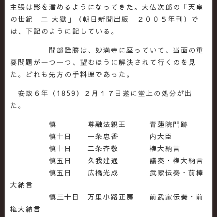
主張は影を潜めるようになってきた。大仏次郎の「天皇
の世紀 二 大獄」（朝日新聞出版 ２００５年刊）で
は、下記のように記している。
間部詮勝は、妙満寺に座っていて、当面の重
要問題が一つ一つ、望むほうに解決されて行くのを見
た。どれも先方の手料理であった。
安政６年（1859）２月１７日遂に堂上の処分が出
た。
慎 尊融法親王 青蓮院門跡
慎十日 一条忠香 内大臣
慎十日 二条斉敬 権大納言
慎五日 久我建通 議奏・権大納言
慎五日 広橋光成 武家伝奏・前棒
大納言
慎三十日 万里小路正房 前武家伝奏・前
権大納言