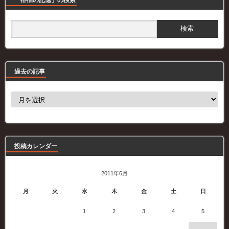
過去の記事
過
去
の
記
事
投稿カレンダー
2011年6月
月
火
水
木
金
土
日
1
2
3
4
5