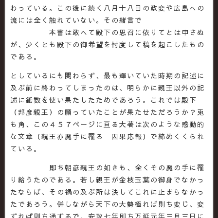
わっている。この後に続く八月十八日の政変や広島への
流には全く触れていない。その緒言で
本書は敢へて殿下の思召に依りてとは申さぬ
が、少くとも殿下の御希望を忖度して稿を起こしたもの
である。
としているにも関わらず、最も輝いていた時期の記述に
及ぶ前に終わってしまったのは、明らかに親王以外の記
述に紙数を使い果たしたためであろう。これでは殿下
（邦彦親王）の願っていたことが果たせただろうか？兎
も角、この４５７ページに亘る大著は次のような感動的
な文章（親王亦魔手に罹る 因果応報）で締めくくられ
ている。
即ち朝彦親王の如きも、全くその魔の手に罹
り給うたのである。若し親王が金枝玉葉の御身でなかっ
たならば、その禍の及ぶ所は決してこれに止まらなかっ
たであろう。併しながら天下の大勢極れば則ち変じ、変
ずれば則ち通ずるで、安政七年即ち万延元年三月三日に