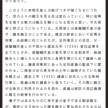
のであろう。
このように孝明天皇との結びつきが強くなるにつれ
て、世の人々の親王を見る目は変わっていく。特に攘夷
を主張する勢力は親王を頼りになる見方と思い、今大塔
宮と呼ぶようになっている。大塔宮とは後醍醐天皇の皇
子・護良親王のことである。建武の新政において征夷大
将軍、兵部卿に任じられたが、足利尊氏との反目、父・
後醍醐天皇との不和から建武元年（1334）皇位簒奪を
企てたとされ、後醍醐天皇の意を受けた名和長年、結城
親光らに捕らえられ足利方に身柄を預けられて鎌倉へ送
られている。鎌倉将軍府にあった足利直義の監視下に置
かれる。二階堂ガ谷の東光寺の土牢に幽閉されていた護
良親王は、建武２年（1335）鎌倉に攻め入った北条時
行軍に、直義は敗れ鎌倉から落ちていく。その際に親王
が北条方に利用されるのを恐れ、直義は家臣の淵辺義博
に親王の殺害を行わせている。
養子ではあるものの仁孝天皇の皇子である朝彦親王
が、幕府に立ち向かった護良親王に重ね合わされるのは