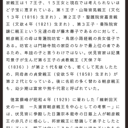
家親王は１７王子、１５王女と現在では考えられないほ
ど子宝に恵まれている。第１王子・山階宮晃親王（文化
１３年（1816）生まれ）、第２王子・聖護院宮嘉言親
王（文政４年（1821）生まれ）、第３王子・曼殊院宮
譲仁親王という兄達の母が藤木壽子であるのに対して、
朝彦親王の母は青蓮院坊官・鳥居小路経親の長女信子で
ある。坊官とは門跡寺院の家臣のなかで最上位の者であ
るため、卑賤の子と言うわけではない。伏見宮家は妃鷹
司景子が生んだ第６王子の貞教親王（天保７年
（1836））が第２１代を継ぐも、若くして死去したた
め、同母弟の貞愛親王（安政５年（1858）生まれ）が
第２２代となっている。後に名前の多く替わる朝彦親王
も、幼少期は富宮や熊千代君と呼ばれていた。
徳富蘇峰が昭和４年（1929）に著わした「維新回天
史の一面 －久邇宮朝彦親王を中心としての考察－」に
は、伏見宮に参殿した日蓮宗本能寺の日慈上人が朝彦親
王の非凡さに感心し、邦家親王に懇請して弟子としたと
記している。親王は幼いころから才気に溢れていたもの