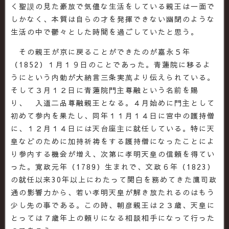
く聖謨の見た豪放で気儘な生活をしている親王は一面で
しかなく、本質は自らの才を発揮できない幽閉のような
生活の中で鬱々とした時間を過ごしていたと思う。
その親王が京に戻ることができたのが嘉永５年
（1852）１月１９日のことであった。青蓮院に移るよ
うにという内勅が大納言三条実萬より伝えられている。
そして３月１２日に青蓮院門主尊融という名前を賜
り、 入道二品尊融親王となる。４月始めに門主として
初めて参内を果たし、同年１１月１４日に宮中の護持僧
に、１２月１４日には天台座主に就任している。特に天
皇などのために加持祈祷をする護持僧になったことによ
り参内する機会が増え、次第に孝明天皇の信頼を得てい
った。寛政元年（1789）生まれで、文政６年（1823）
の就任以来30年以上にわたって関白を務めてきた鷹司政
通の影響力から、若い孝明天皇が解き放たれるのはもう
少し先の事である。この時、朝彦親王は２３歳、天皇に
とっては７歳年上の頼りになる相談相手になって行った