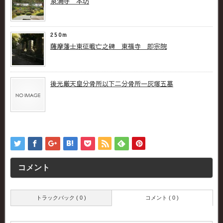
泉涌寺 本坊
250m
薩摩藩士東征戦亡之碑 東福寺 即宗院
後光厳天皇分骨所以下二分骨所一灰塚五墓
コメント
トラックバック ( 0 )
コメント ( 0 )