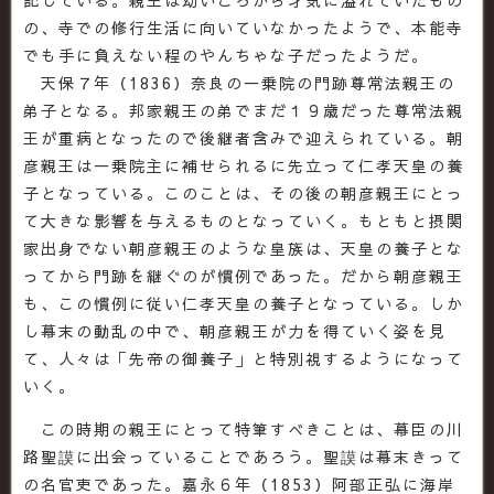
の、寺での修行生活に向いていなかったようで、本能寺
でも手に負えない程のやんちゃな子だったようだ。
天保７年（1836）奈良の一乗院の門跡尊常法親王の
弟子となる。邦家親王の弟でまだ１９歳だった尊常法親
王が重病となったので後継者含みで迎えられている。朝
彦親王は一乗院主に補せられるに先立って仁孝天皇の養
子となっている。このことは、その後の朝彦親王にとっ
て大きな影響を与えるものとなっていく。もともと摂関
家出身でない朝彦親王のような皇族は、天皇の養子とな
ってから門跡を継ぐのが慣例であった。だから朝彦親王
も、この慣例に従い仁孝天皇の養子となっている。しか
し幕末の動乱の中で、朝彦親王が力を得ていく姿を見
て、人々は「先帝の御養子」と特別視するようになって
いく。
この時期の親王にとって特筆すべきことは、幕臣の川
路聖謨に出会っていることであろう。聖謨は幕末きって
の名官吏であった。嘉永６年（1853）阿部正弘に海岸