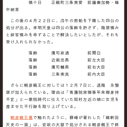
慎十日 正親町三条実愛 前議奏加勢・権
中納言
この後の４月２２日に、戊午の密勅を下賜した四公の
処分が出る。孝明天皇は四公の落飾を許さず、隠居慎み
と辞官慎みを命ずることで解決したいとしたが、それも
受け入れられなかった。
落飾 鷹司政通 前関白
落飾 近衛忠燕 前左大臣
落飾 鷹司輔燕 前右大臣
落飾 三条実萬 前内大臣
さらに朝彦親王に対しては１２月７日に、退隠 永蟄
居が加えられている。理由は「青蓮院宮御事年来御身持
不宜」と一乗院時代に仕えていた岡村左近の娘に女児を
産ませた不行跡を取り上げている。
朝彦親王墓
で触れたように、蘇峰が著わした「維新回
天史の一面」は、安政の大獄で処分される朝彦親王で終