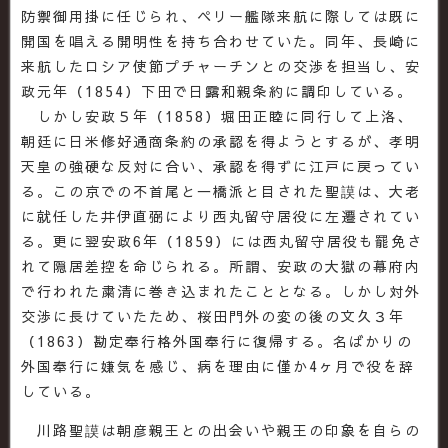
防禦御用掛に任じられ、ペリー艦隊来航に際しては既に
開国を唱える開明性を持ち合わせていた。同年、長崎に
来航したロシア使節プチャーチンとの交渉を担当し、安
政元年（1854）下田で日露和親条約に調印している。
しかし安政５年（1858）堀田正睦に同行して上洛、
朝廷に日米修好通商条約の承認を得ようとするが、孝明
天皇の強硬な反対に合い、承認を得ずに江戸に戻ってい
る。この京での不首尾と一橋派と目された聖謨は、大老
に就任した井伊直弼により西丸留守居役に左遷されてい
る。更に翌安政6年（1859）には西丸留守居役も罷免さ
れて隠居差控を命じられる。所謂、安政の大獄の幕府内
で行われた粛清に巻き込まれたこととなる。しかし対外
交渉に長けていたため、桜田門外の変の後の文久３年
（1863）勘定奉行格外国奉行に復帰する。名ばかりの
外国奉行に嫌気を感じ、病を理由に僅か4ヶ月で役を辞
している。
川路聖謨は朝彦親王との出会いや親王の印象を自らの