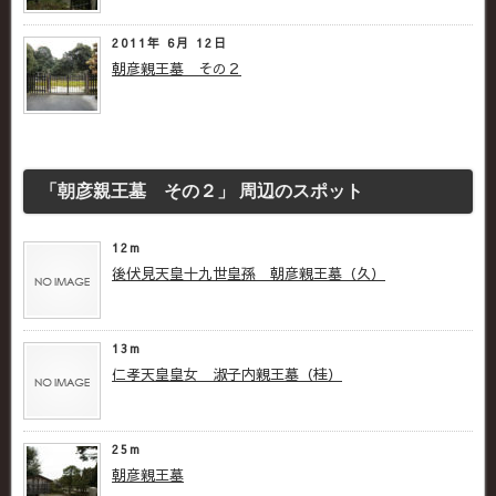
2011年 6月 12日
朝彦親王墓 その２
「朝彦親王墓 その２」 周辺のスポット
12m
後伏見天皇十九世皇孫 朝彦親王墓（久）
13m
仁孝天皇皇女 淑子内親王墓（桂）
25m
朝彦親王墓