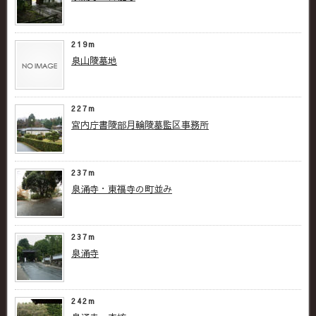
219m
泉山陵墓地
227m
宮内庁書陵部月輪陵墓監区事務所
237m
泉涌寺・東福寺の町並み
237m
泉涌寺
242m