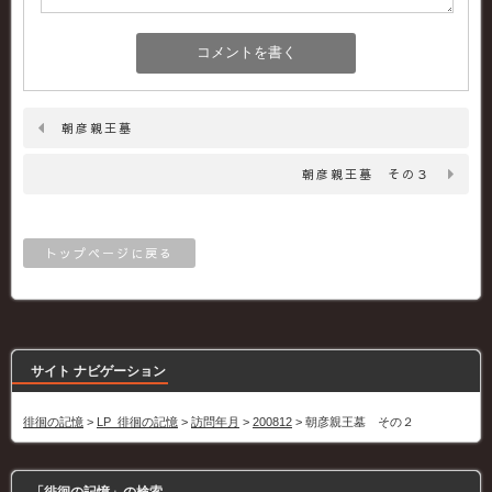
朝彦親王墓
朝彦親王墓 その３
トップページに戻る
サイト ナビゲーション
徘徊の記憶
>
LP_徘徊の記憶
>
訪問年月
>
200812
>
朝彦親王墓 その２
「徘徊の記憶」の検索