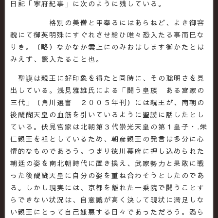
日記「寧府紀事」に次のように残している。
格別の美僧と申奉るにはあらねど、よき御容
貌にて御英明殊にすぐれさせ給ひ唯々恐入たる事而巳な
りき。（略）なかなか雲上にのみおはします御かたとは
みえず、驚入たること也。
聖謨は親王に好印象を得たと同時に、その聡明さを見
出している。浅見雅雄氏による「闘う皇族 ある宮家の
三代」（角川選書 ２００５年刊）には親王が、南朝の
後醍醐天皇の血筋を引いているように聖謨に話したとし
ている。伏見宮家は北朝第３代崇光天皇の第１皇子・.栄
仁親王を祖としているため、朝彦親王の発言は多分に心
情的なものであろう。つまり徳川幕府に押し込められた
朝廷の姿を南北朝時代に置き換え、武家勢力と果敢に戦
った後醍醐天皇に自分の姿を重ね合わそうとしたのであ
る。しかし現実には、京都を離れた一乗院で闘うことす
らできない状況は、自意識が高く決して現状に満足しな
い親王にとって自己嫌悪する日々であっただろう。恐ら