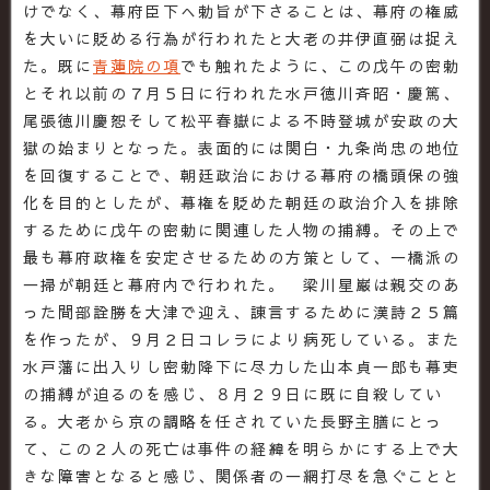
けでなく、幕府臣下へ勅旨が下さることは、幕府の権威
を大いに貶める行為が行われたと大老の井伊直弼は捉え
た。既に
青蓮院の項
でも触れたように、この戊午の密勅
とそれ以前の７月５日に行われた水戸徳川斉昭・慶篤、
尾張徳川慶恕そして松平春嶽による不時登城が安政の大
獄の始まりとなった。表面的には関白・九条尚忠の地位
を回復することで、朝廷政治における幕府の橋頭保の強
化を目的としたが、幕権を貶めた朝廷の政治介入を排除
するために戊午の密勅に関連した人物の捕縛。その上で
最も幕府政権を安定させるための方策として、一橋派の
一掃が朝廷と幕府内で行われた。 梁川星巌は親交のあ
った間部詮勝を大津で迎え、諌言するために漢詩２５篇
を作ったが、９月２日コレラにより病死している。また
水戸藩に出入りし密勅降下に尽力した山本貞一郎も幕吏
の捕縛が迫るのを感じ、８月２９日に既に自殺してい
る。大老から京の調略を任されていた長野主膳にとっ
て、この２人の死亡は事件の経緯を明らかにする上で大
きな障害となると感じ、関係者の一網打尽を急ぐことと