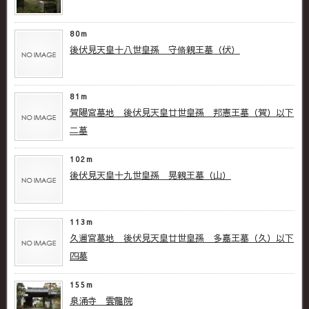
80m
後伏見天皇十八世皇孫 守脩親王墓（伏）
81m
賀陽宮墓地 後伏見天皇廿世皇孫 邦憲王墓（賀）以下
二墓
102m
後伏見天皇十九世皇孫 晃親王墓（山）
113m
久邇宮墓地 後伏見天皇廿世皇孫 多嘉王墓（久）以下
四墓
155m
泉涌寺 雲龍院