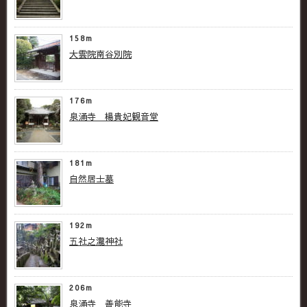
158m
大雲院南谷別院
176m
泉涌寺 楊貴妃観音堂
181m
自然居士墓
192m
五社之瀧神社
206m
泉涌寺 善能寺