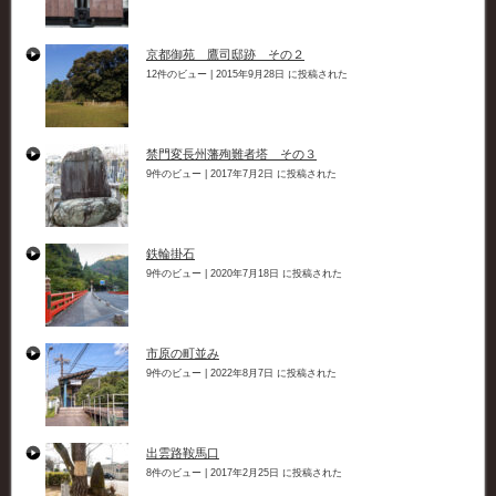
京都御苑 鷹司邸跡 その２
12件のビュー
|
2015年9月28日 に投稿された
禁門変長州藩殉難者塔 その３
9件のビュー
|
2017年7月2日 に投稿された
鉄輪掛石
9件のビュー
|
2020年7月18日 に投稿された
市原の町並み
9件のビュー
|
2022年8月7日 に投稿された
出雲路鞍馬口
8件のビュー
|
2017年2月25日 に投稿された