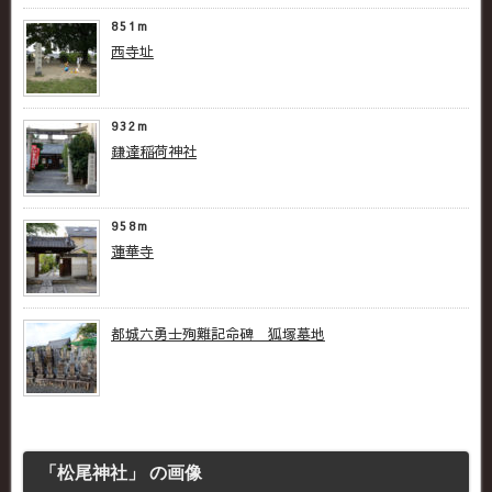
851m
西寺址
932m
鎌達稲荷神社
958m
蓮華寺
都城六勇士殉難記命碑 狐塚墓地
「松尾神社」 の画像