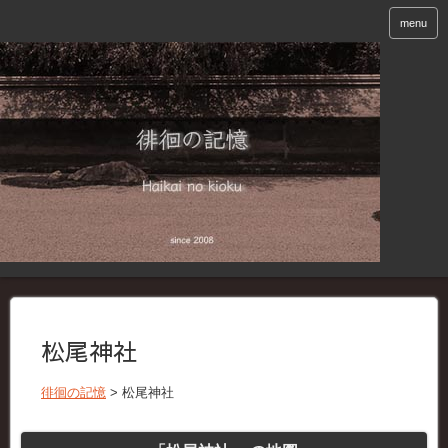
menu
松尾神社
徘徊の記憶
>
松尾神社