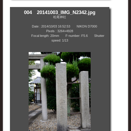
004 20141003_IMG_N2342.jpg
松尾神社
Date : 2014/10/03 16:52:53 NIKON D7000
Pixels : 3264×4928
Focal length: 20mm F-number: F5.6 Shutter
speed: 1/13