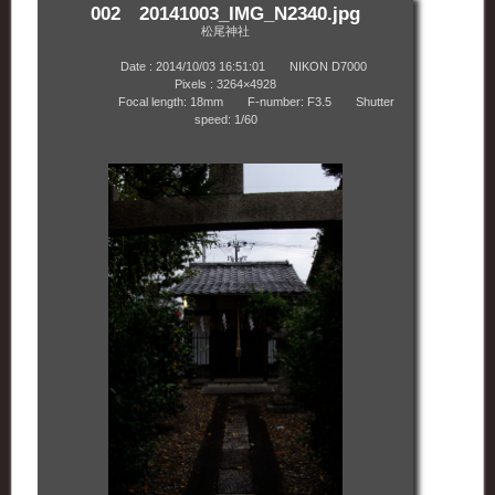
002 20141003_IMG_N2340.jpg
松尾神社
Date : 2014/10/03 16:51:01 NIKON D7000
Pixels : 3264×4928
Focal length: 18mm F-number: F3.5 Shutter
speed: 1/60