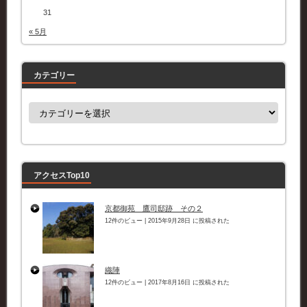
31
« 5月
カテゴリー
カ
テ
ゴ
リ
ー
アクセスTop10
京都御苑 鷹司邸跡 その２
12件のビュー
|
2015年9月28日 に投稿された
織陣
12件のビュー
|
2017年8月16日 に投稿された