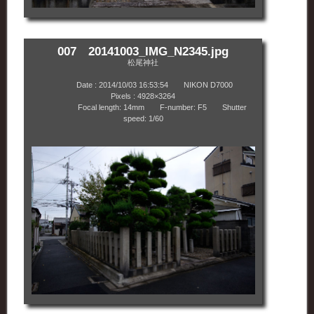
007 20141003_IMG_N2345.jpg
松尾神社
Date : 2014/10/03 16:53:54 NIKON D7000
Pixels : 4928×3264
Focal length: 14mm F-number: F5 Shutter
speed: 1/60