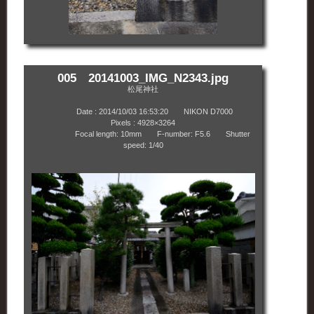
005 20141003_IMG_N2343.jpg
松尾神社
Date : 2014/10/03 16:53:20 NIKON D7000
Pixels : 4928×3264
Focal length: 10mm F-number: F5.6 Shutter
speed: 1/40