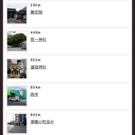
295m
勝定院
449m
若一神社
623m
道祖神社
834m
西寺
843m
唐橋の町並み