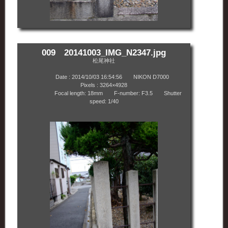
009 20141003_IMG_N2347.jpg
松尾神社
Date : 2014/10/03 16:54:56 NIKON D7000
Pixels : 3264×4928
Focal length: 18mm F-number: F3.5 Shutter
speed: 1/40