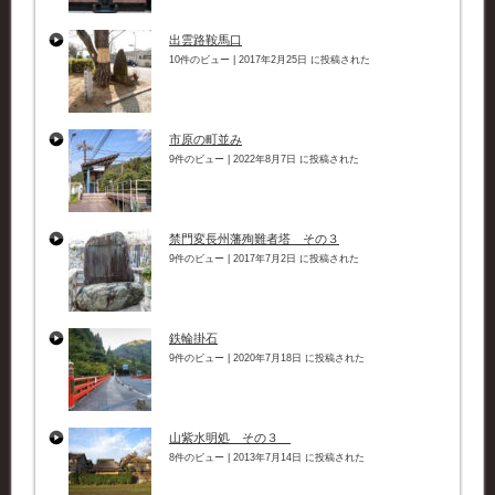
出雲路鞍馬口
10件のビュー
|
2017年2月25日 に投稿された
市原の町並み
9件のビュー
|
2022年8月7日 に投稿された
禁門変長州藩殉難者塔 その３
9件のビュー
|
2017年7月2日 に投稿された
鉄輪掛石
9件のビュー
|
2020年7月18日 に投稿された
山紫水明処 その３
8件のビュー
|
2013年7月14日 に投稿された