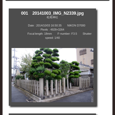
001 20141003_IMG_N2339.jpg
松尾神社
Date : 2014/10/03 16:50:35 NIKON D7000
Pixels : 4928×3264
Focal length: 18mm F-number: F3.5 Shutter
speed: 1/40