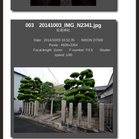
003 20141003_IMG_N2341.jpg
松尾神社
Date : 2014/10/03 16:52:35 NIKON D7000
Pixels : 4928×3264
Focal length: 11mm F-number: F4.5 Shutter
speed: 1/40