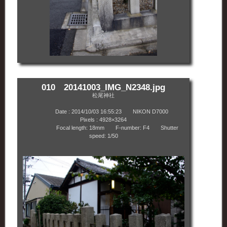
010 20141003_IMG_N2348.jpg
松尾神社
Date : 2014/10/03 16:55:23 NIKON D7000
Pixels : 4928×3264
Focal length: 18mm F-number: F4 Shutter
speed: 1/50