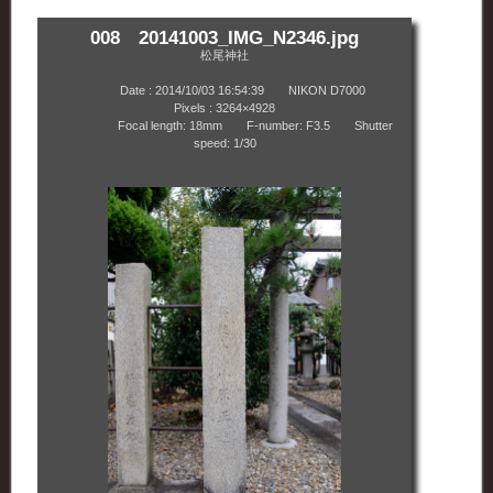
008 20141003_IMG_N2346.jpg
松尾神社
Date : 2014/10/03 16:54:39 NIKON D7000
Pixels : 3264×4928
Focal length: 18mm F-number: F3.5 Shutter
speed: 1/30