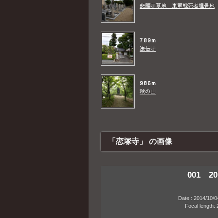
悲願寺墓地 東軍戦死者埋骨地
789m
法伝寺
986m
秋の山
「恋塚寺」 の画像
001 20
Date : 2014/10/04 1
Focal length: 21m