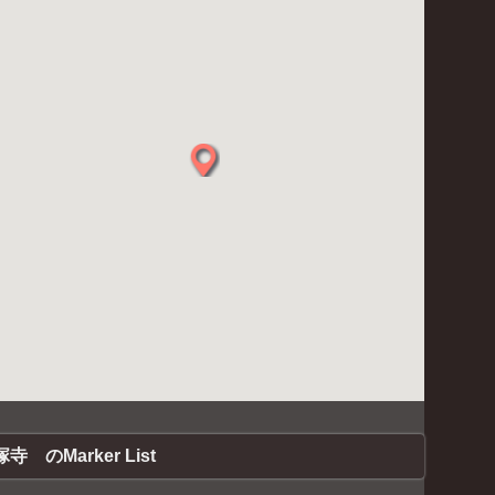
寺 のMarker List