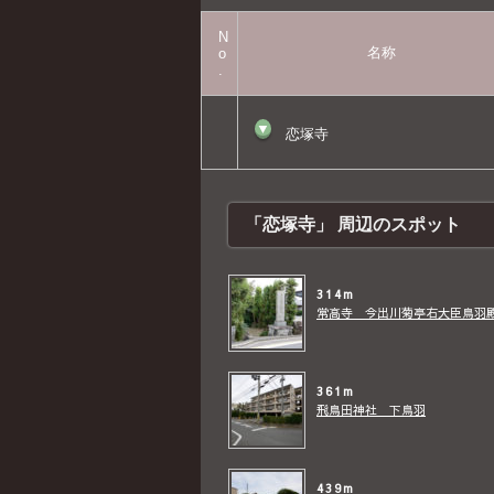
N
名称
o
.
▼
恋塚寺
「恋塚寺」 周辺のスポット
314m
常高寺 今出川菊亭右大臣鳥羽
361m
飛鳥田神社 下鳥羽
439m