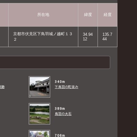
所在地
緯度
経度
京都市伏見区下鳥羽城ノ越町１３
34.94
135.7
12
44
２
340m
殿跡
下鳥羽の町並み
389m
鳥羽の大石
706m