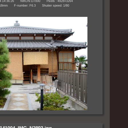
4:36:26 NIKON D7000 Pixels : 4928×3264
m F-number: F6.3 Shutter speed: 1/80
141004_IMG_N2893.jpg