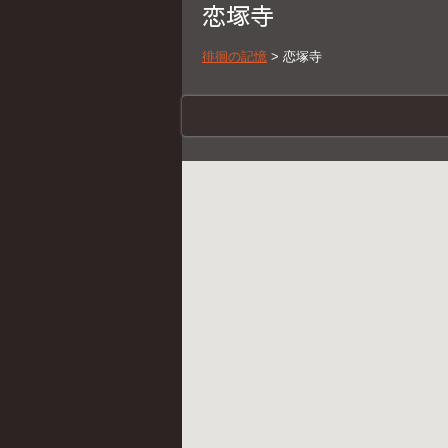
恋塚寺
徘徊の記憶
>
恋塚寺