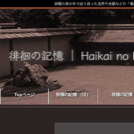
徘徊の旅の中で巡り合った名所や史跡などの「場
Topページ
徘徊の記憶 （旧）
徘徊の記憶