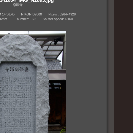
恋塚寺
4:36:45 NIKON D7000 Pixels : 3264×4928
 F-number: F6.3 Shutter speed: 1/160