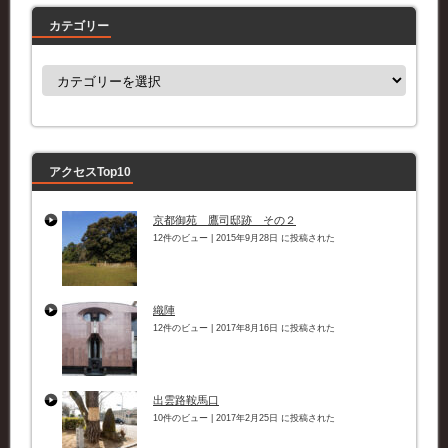
カテゴリー
カ
テ
ゴ
リ
ー
アクセスTop10
京都御苑 鷹司邸跡 その２
12件のビュー
|
2015年9月28日 に投稿された
織陣
12件のビュー
|
2017年8月16日 に投稿された
出雲路鞍馬口
10件のビュー
|
2017年2月25日 に投稿された