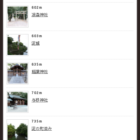
602m
凉森神社
603m
淀城
635m
稲葉神社
702m
与杼神社
735m
淀の町並み