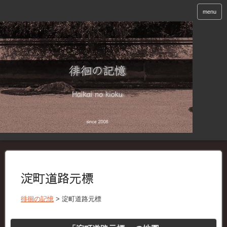
menu
淀町道路元標
徘徊の記憶
>
淀町道路元標