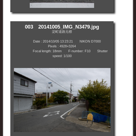
003 20141005_IMG_N3479.jpg
淀町道路元標
Date : 2014/10/05 13:23:21 NIKON D7000
Pixels : 4928×3264
Focal length: 18mm F-number: F10 Shutter
speed: 1/100