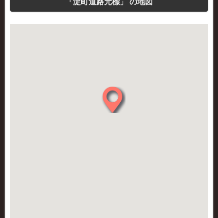
「淀町道路元標」 の地図