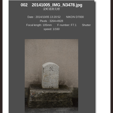
002 20141005_IMG_N3478.jpg
淀町道路元標
Date : 2014/10/05 13:20:52 NIKON D7000
Pixels : 3264×4928
Focal length: 105mm F-number: F7.1 Shutter
speed: 1/160