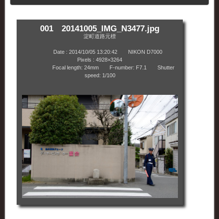
001 20141005_IMG_N3477.jpg
淀町道路元標
Date : 2014/10/05 13:20:42 NIKON D7000
Pixels : 4928×3264
Focal length: 24mm F-number: F7.1 Shutter
speed: 1/100