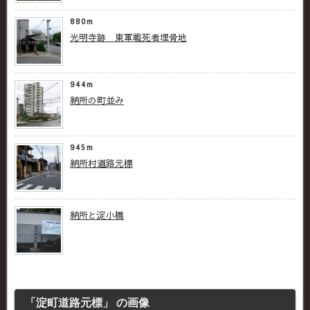
880m
光明寺跡 東軍戦死者埋骨地
944m
納所の町並み
945m
納所村道路元標
納所と淀小橋
「淀町道路元標」 の画像