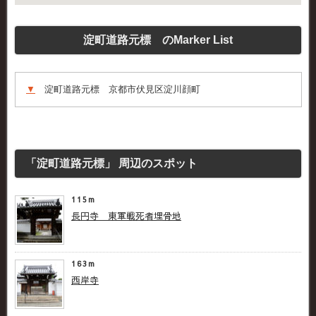
淀町道路元標 のMarker List
▼
淀町道路元標 京都市伏見区淀川顔町
「淀町道路元標」 周辺のスポット
115m
長円寺 東軍戦死者埋骨地
163m
西岸寺