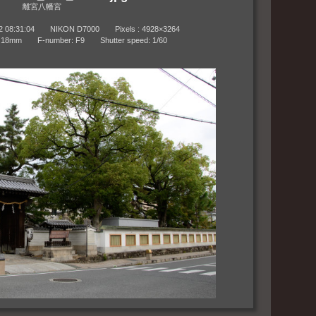
離宮八幡宮
8:31:04 NIKON D7000 Pixels : 4928×3264
m F-number: F9 Shutter speed: 1/60