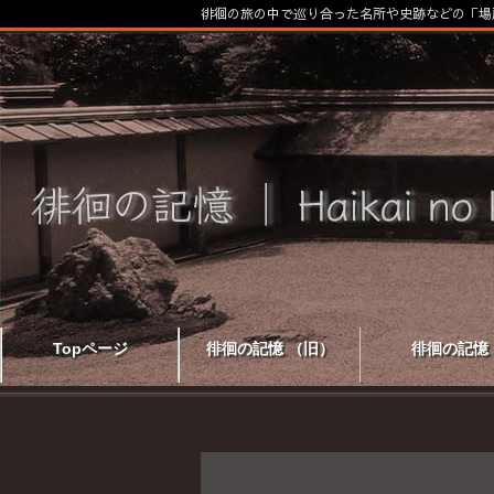
徘徊の旅の中で巡り合った名所や史跡などの「場
Topページ
徘徊の記憶 （旧）
徘徊の記憶