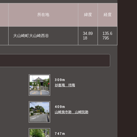
所在地
緯度
経度
34.89
135.6
大山崎町大山崎西谷
18
795
ト
309m
妙喜庵 待庵
409m
山崎廃寺跡 山崎院跡
747m