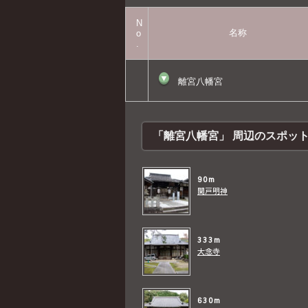
N
名称
o
.
▼
離宮八幡宮
「離宮八幡宮」 周辺のスポッ
90m
関戸明神
333m
大念寺
630m