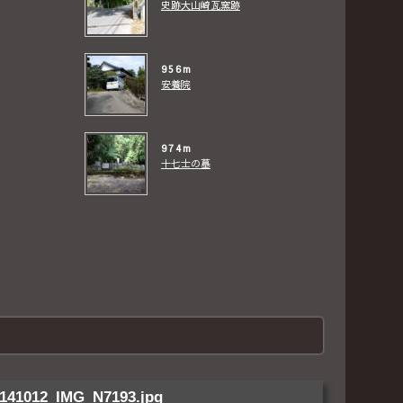
史跡大山崎瓦窯跡
956m
安養院
974m
十七士の墓
141012_IMG_N7193.jpg