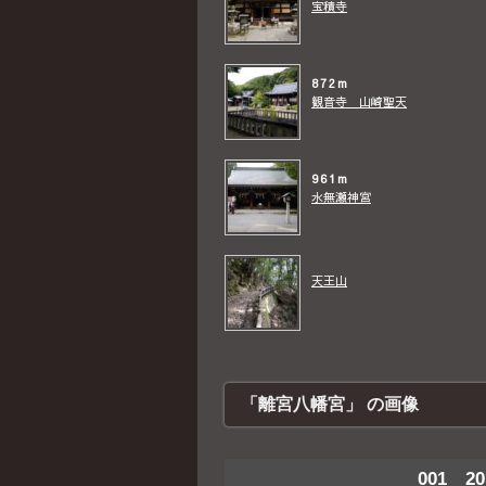
宝積寺
872m
観音寺 山崎聖天
961m
水無瀬神宮
天王山
「離宮八幡宮」 の画像
001 20