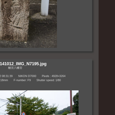
141012_IMG_N7195.jpg
離宮八幡宮
8:31:39 NIKON D7000 Pixels : 4928×3264
m F-number: F9 Shutter speed: 1/80