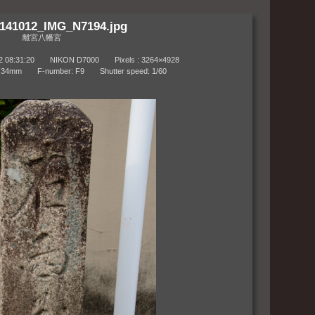
141012_IMG_N7194.jpg
離宮八幡宮
8:31:20 NIKON D7000 Pixels : 3264×4928
m F-number: F9 Shutter speed: 1/60