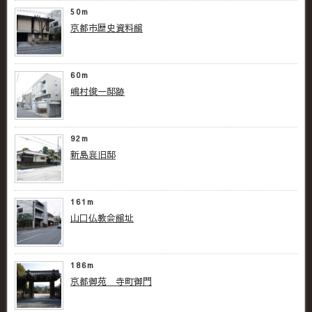
50m
京都市歴史資料館
60m
嶋村俊一邸跡
92m
新島襄旧邸
161m
山口仏教会館址
186m
京都御苑 寺町御門