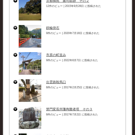
京都御苑 鷹司邸跡 その２
12件のビュー
|
2015年9月28日 に投稿された
鉄輪掛石
9件のビュー
|
2020年7月18日 に投稿された
市原の町並み
9件のビュー
|
2022年8月7日 に投稿された
出雲路鞍馬口
8件のビュー
|
2017年2月25日 に投稿された
禁門変長州藩殉難者塔 その３
8件のビュー
|
2017年7月2日 に投稿された