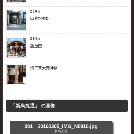
258m
山紫水明処
264m
護浄院
清三宝大荒神尊
「新烏丸通」 の画像
001 20160305_IMG_N0816.jpg
新烏丸通