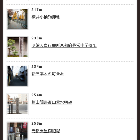
217m
横井小楠殉節地
233m
明治天皇行幸所京都府尋常中学校阯
234m
新三本木の町並み
254m
頼山陽書斎山紫水明処
256m
光格天皇御胞塚