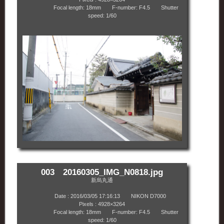
Focal length: 18mm F-number: F4.5 Shutter
speed: 1/60
003 20160305_IMG_N0818.jpg
新烏丸通
Date : 2016/03/05 17:16:13 NIKON D7000
Pixels : 4928×3264
Focal length: 18mm F-number: F4.5 Shutter
speed: 1/60