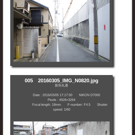
005 20160305_IMG_N0820.jpg
新烏丸通
Date : 2016/03/05 17:17:00 NIKON D7000
Pixels : 4928×3264
Focal length: 18mm F-number: F4.5 Shutter
speed: 1/60