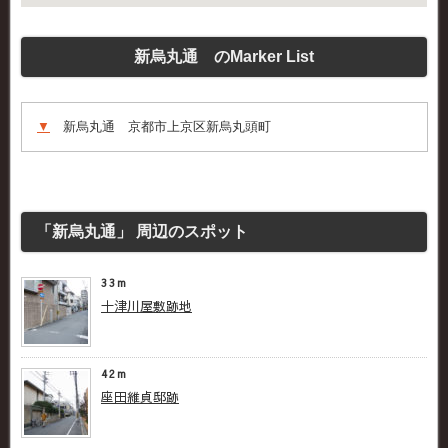
新烏丸通 のMarker List
▼
新烏丸通 京都市上京区新烏丸頭町
「新烏丸通」 周辺のスポット
33m
十津川屋敷跡地
42m
座田維貞邸跡