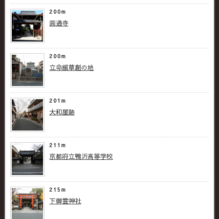
200m
圓通寺
200m
立命館草創の地
201m
大和屋跡
211m
京都府立鴨沂高等学校
215m
下御霊神社