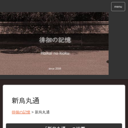
menu
新烏丸通
徘徊の記憶
>
新烏丸通