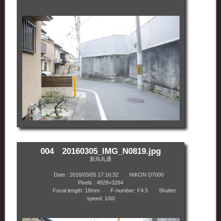
004 20160305_IMG_N0819.jpg
新烏丸通
Date : 2016/03/05 17:16:32 NIKON D7000
Pixels : 4928×3264
Focal length: 18mm F-number: F4.5 Shutter
speed: 1/60