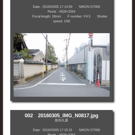
Date : 2016/03/05 17:14:59 NIKON D7000
Pixels : 4928×3264
Focal length: 18mm F-number: F4.5 Shutter
speed: 1/60
002 20160305_IMG_N0817.jpg
新烏丸通
Date : 2016/03/05 17:15:31 NIKON D7000
Pixels : 4928×3264