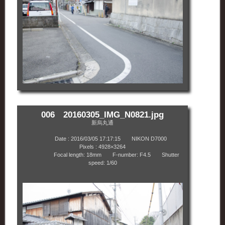
006 20160305_IMG_N0821.jpg
新烏丸通
Date : 2016/03/05 17:17:15 NIKON D7000
Pixels : 4928×3264
Focal length: 18mm F-number: F4.5 Shutter
speed: 1/60