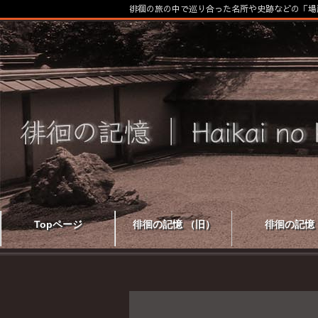
徘徊の旅の中で巡り合った名所や史跡などの「場
Topページ
徘徊の記憶 （旧）
徘徊の記憶