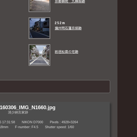
京都御苑 九條邸跡
252m
播州明石藩京邸跡
岩垣松苗の宅跡
160306_IMG_N1660.jpg
清少納言家跡
7:31:58 NIKON D7000 Pixels : 4928×3264
m F-number: F4.5 Shutter speed: 1/60