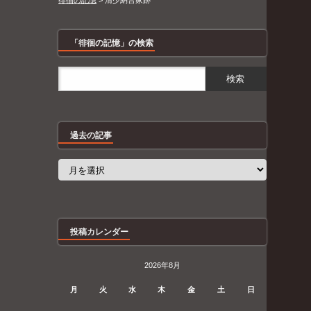
徘徊の記憶
>
清少納言家跡
「徘徊の記憶」の検索
過去の記事
過
去
の
記
事
投稿カレンダー
2026年8月
月
火
水
木
金
土
日