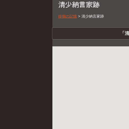
清少納言家跡
徘徊の記憶
>
清少納言家跡
「清