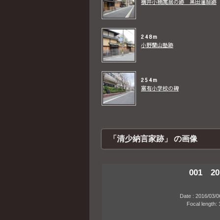
横井小楠寓居の跡 黒田藩邸跡
248m
小野蘭山塾跡
254m
富有小学校の碑
「清少納言家跡」 の画像
001 20
Date : 2016/03/06 1
Focal length: 18m