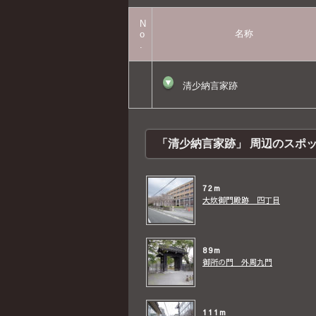
N
名称
o
.
▼
清少納言家跡
「清少納言家跡」 周辺のスポ
72m
大炊御門殿跡 四丁目
89m
御所の門 外周九門
111m