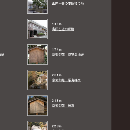
山内一豊の妻隠棲の地
135m
島田左近の邸跡
174m
倉藩
京都御苑 博覧会場跡
201m
京都御苑 厳島神社
213m
京都御苑 桜町
228m