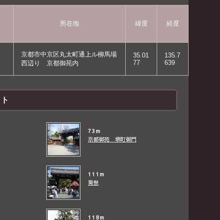
所在地
緯度
経度
京都市中京区丸太町通上ル柳馬場
35.01
135.7
77
639
西辺り 京都御苑内
ット
73m
京都御苑 堺町御門
111m
葵祭
118m