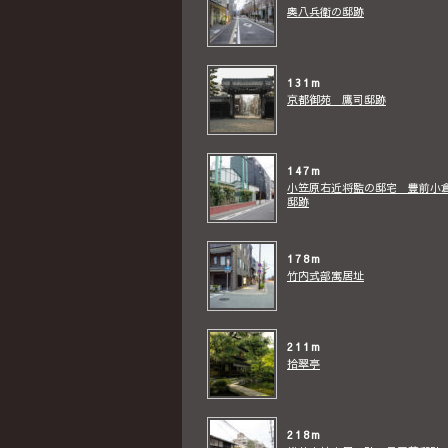
奥八兵衛の邸跡
131m
京都御苑 鷹司邸跡
147m
小笠原右近将監の邸宅 豊前小
邸跡
178m
竹内式部寓居址
211m
拾翠亭
218m