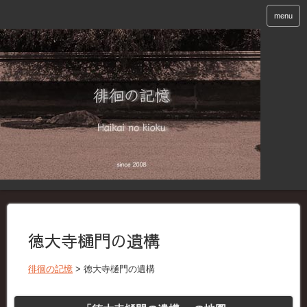
menu
徳大寺樋門の遺構
徘徊の記憶
>
徳大寺樋門の遺構