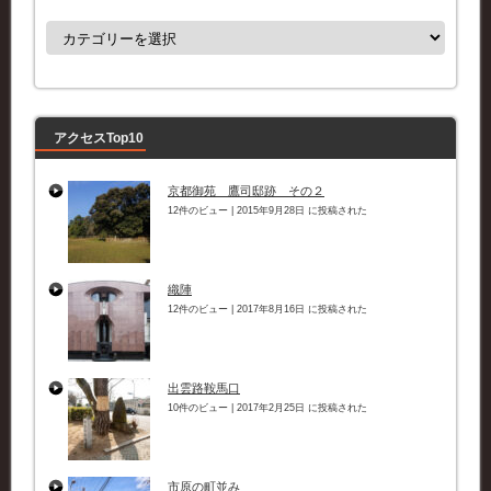
カ
テ
ゴ
リ
ー
アクセスTop10
京都御苑 鷹司邸跡 その２
12件のビュー
|
2015年9月28日 に投稿された
織陣
12件のビュー
|
2017年8月16日 に投稿された
出雲路鞍馬口
10件のビュー
|
2017年2月25日 に投稿された
市原の町並み