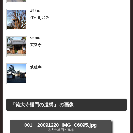
451m
桂の町並み
529m
安楽寺
地蔵寺
「徳大寺樋門の遺構」 の画像
001 20091220_IMG_C6095.jpg
徳大寺樋門の遺構