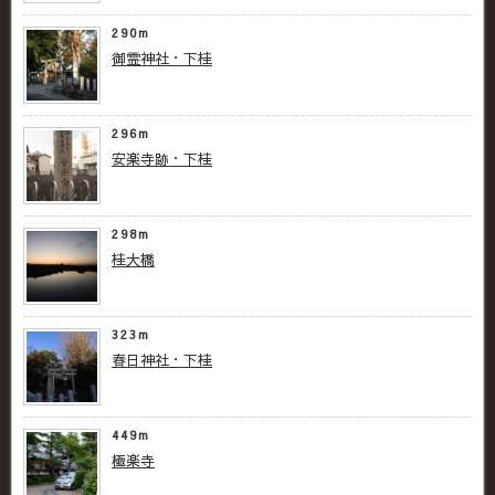
290m
御霊神社・下桂
296m
安楽寺跡・下桂
298m
桂大橋
323m
春日神社・下桂
449m
極楽寺