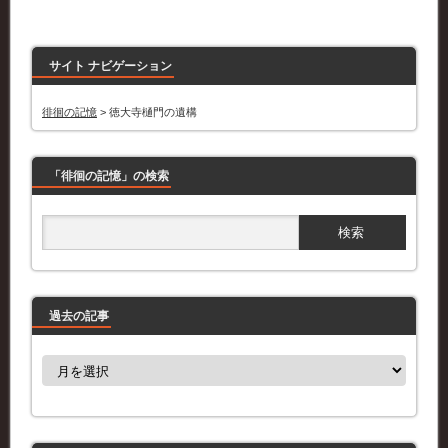
サイト ナビゲーション
徘徊の記憶
>
徳大寺樋門の遺構
「徘徊の記憶」の検索
過去の記事
過
去
の
記
事