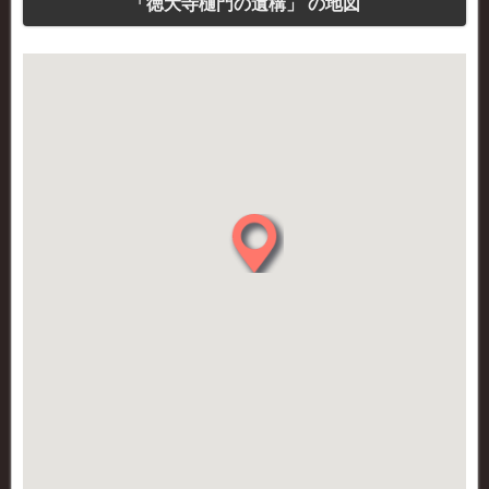
「徳大寺樋門の遺構」 の地図