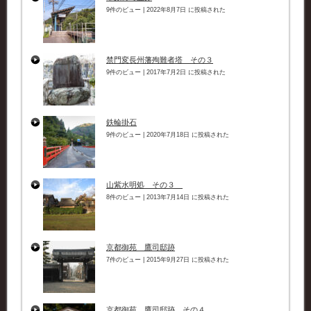
9件のビュー
|
2022年8月7日 に投稿された
禁門変長州藩殉難者塔 その３
9件のビュー
|
2017年7月2日 に投稿された
鉄輪掛石
9件のビュー
|
2020年7月18日 に投稿された
山紫水明処 その３
8件のビュー
|
2013年7月14日 に投稿された
京都御苑 鷹司邸跡
7件のビュー
|
2015年9月27日 に投稿された
京都御苑 鷹司邸跡 その４