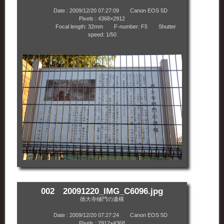
Date : 2009/12/20 07:27:09 Canon EOS 5D
Pixels : 4368×2912
Focal length: 32mm F-number: F5 Shutter
speed: 1/50
002 20091220_IMG_C6096.jpg
徳大寺樋門の遺構
Date : 2009/12/20 07:27:24 Canon EOS 5D
Pixels : 2912×4368