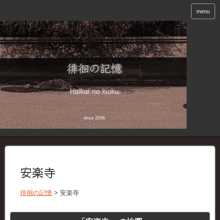
menu
安楽寺
徘徊の記憶
>
安楽寺