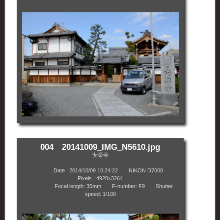
004 20141009_IMG_N5610.jpg
安楽寺
Date : 2014/10/09 10:24:22 NIKON D7000
Pixels : 4928×3264
Focal length: 35mm F-number: F9 Shutter
speed: 1/100