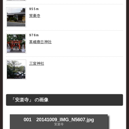
955m
常楽寺
976m
革嶋春日神社
三宮神社
「安楽寺」 の画像
001 20141009_IMG_N5607.jpg
安楽寺