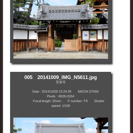
005 20141009_IMG_N5611.jpg
安楽寺
Date : 2014/10/09 10:24:39 NIKON D7000
Pixels : 4928×3264
Focal length: 32mm F-number: F9 Shutter
speed: 1/100