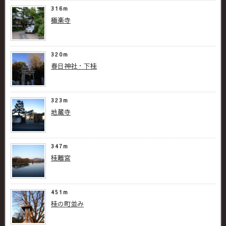
316m
極楽寺
320m
春日神社・下桂
323m
地蔵寺
347m
桂離宮
451m
桂の町並み