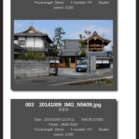
Focal length: 35mm F-number: F9 Shutter
speed: 1/200
003 20141009_IMG_N5609.jpg
安楽寺
Date : 2014/10/09 10:24:11 NIKON D7000
Pixels : 4928×3264
Focal length: 18mm F-number: F9 Shutter
speed: 1/160