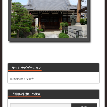
サイト ナビゲーション
徘徊の記憶
>
安楽寺
「徘徊の記憶」の検索