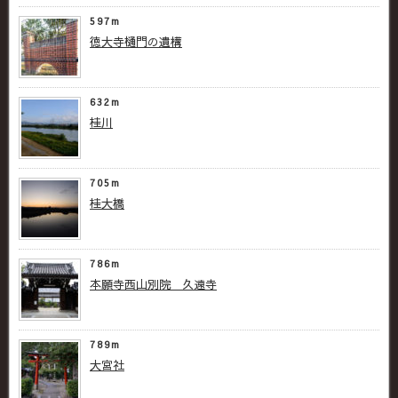
597m
徳大寺樋門の遺構
632m
桂川
705m
桂大橋
786m
本願寺西山別院 久遠寺
789m
大宮社