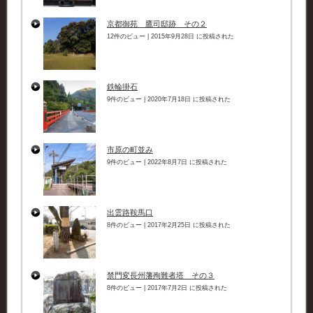
京都御苑 鷹司邸跡 その２
12件のビュー
|
2015年9月28日 に投稿された
鉄輪掛石
9件のビュー
|
2020年7月18日 に投稿された
市原の町並み
9件のビュー
|
2022年8月7日 に投稿された
出雲路鞍馬口
8件のビュー
|
2017年2月25日 に投稿された
禁門変長州藩殉難者塔 その３
8件のビュー
|
2017年7月2日 に投稿された