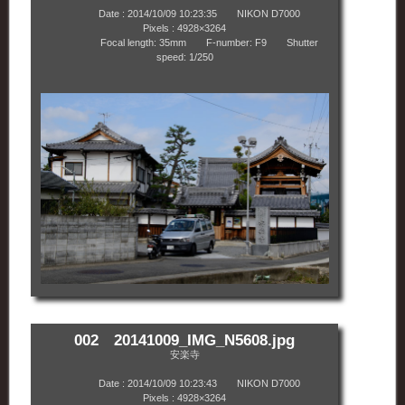
Date : 2014/10/09 10:23:35 NIKON D7000
Pixels : 4928×3264
Focal length: 35mm F-number: F9 Shutter
speed: 1/250
002 20141009_IMG_N5608.jpg
安楽寺
Date : 2014/10/09 10:23:43 NIKON D7000
Pixels : 4928×3264